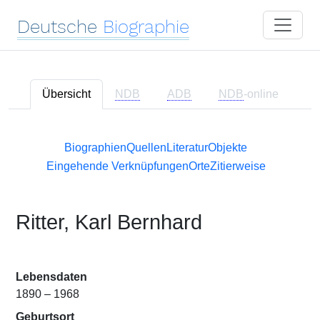
Deutsche
Biographie
Übersicht
NDB
ADB
NDB
-online
Biographien
Quellen
Literatur
Objekte
Eingehende Verknüpfungen
Orte
Zitierweise
Ritter, Karl Bernhard
Lebensdaten
1890 – 1968
Geburtsort