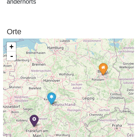
andernorts
Orte
+
-