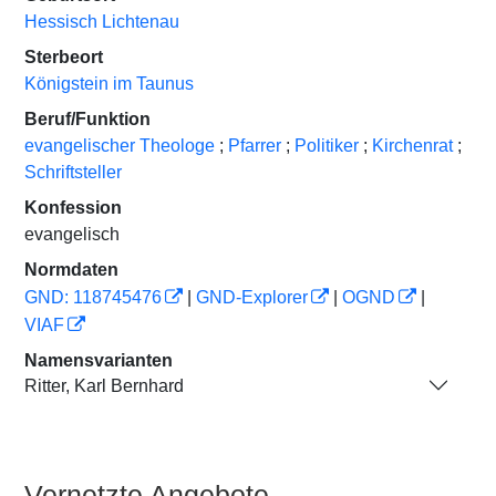
Hessisch Lichtenau
Sterbeort
Königstein im Taunus
Beruf/Funktion
evangelischer Theologe
;
Pfarrer
;
Politiker
;
Kirchenrat
;
Schriftsteller
Konfession
evangelisch
Normdaten
GND: 118745476
|
GND-Explorer
|
OGND
|
VIAF
Namensvarianten
Ritter, Karl Bernhard
Vernetzte Angebote