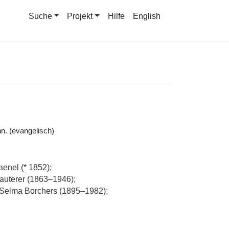
Suche
Projekt
Hilfe
English
n. (evangelisch)
aenel (
*
1852);
Lauterer (1863–1946);
 Selma Borchers (1895–1982);