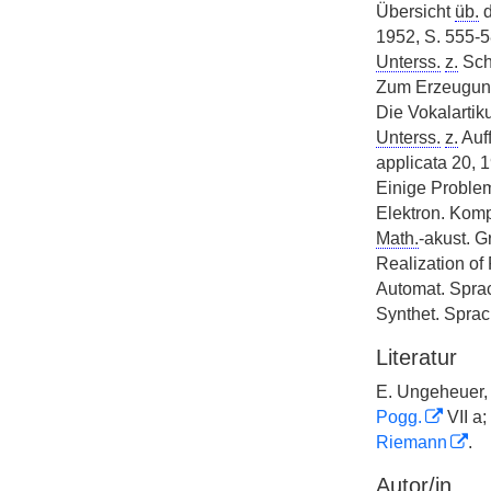
Übersicht
üb.
d
1952, S. 555-5
Unterss.
z.
Scha
Zum Erzeugun
Die Vokalartik
Unterss.
z.
Auff
applicata 20, 1
Einige Proble
Elektron. Kompo
Math.
-akust. G
Realization of
Automat. Sprac
Synthet. Spra
Literatur
E. Ungeheuer, 
Pogg.
VII a;
Riemann
.
Autor/in