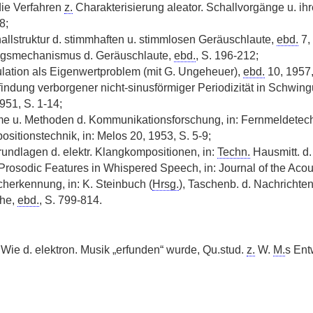
ie Verfahren
z.
Charakterisierung aleator. Schallvorgänge u. ih
8;
llstruktur d. stimmhaften u. stimmlosen Geräuschlaute,
ebd.
7,
gsmechanismus d. Geräuschlaute,
ebd.
, S. 196-212;
ulation als Eigenwertproblem (mit G. Ungeheuer),
ebd.
10, 1957,
indung verborgener nicht-sinusförmiger Periodizität in Schwin
951, S. 1-14;
me u. Methoden d. Kommunikationsforschung, in: Fernmeldetec
sitionstechnik, in: Melos 20, 1953, S. 5-9;
rundlagen d. elektr. Klangkompositionen, in:
Techn.
Hausmitt. d
 Prosodic Features in Whispered Speech, in: Journal of the Acou
herkennung, in: K. Steinbuch (
Hrsg.
), Taschenb. d. Nachrichten
che,
ebd.
, S. 799-814.
Wie d. elektron. Musik „erfunden“ wurde, Qu.stud.
z.
W.
M.
s Ent