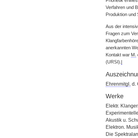
Phonetik erwies
Verfahren und B
Produktion und 
Aus der intensi
Fragen zum Verh
Klangfarbenhöre
anerkannten Weg
Kontakt war
M.
(URSI).
|
Auszeichnu
Ehrenmitgl.
d. 
Werke
Elektr. Klange
Experimentell
Akustik u. Sch
Elektron. Musik
Die Spektralan