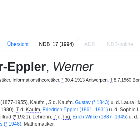
Übersicht
NDB
17 (1994)
ADB
NDB
-online
-Eppler
,
Werner
tiker, Informationstheoretiker,
*
30.4.1913 Antwerpen,
†
8.7.1960 Bon
(1877-1955),
Kaufm.
,
S
d.
Kaufm.
Gustav (
*
1843)
u. d. Laura H
–1980),
T
d.
Kaufm.
Friedrich Eppler (1861–1931)
u. d. Sophie 
ltrud (
*
1921), Lehrerin,
T
d.
Ing.
Erich Wilke (1887–1945)
u. d.
s (
*
1948)
, Mathematiker.