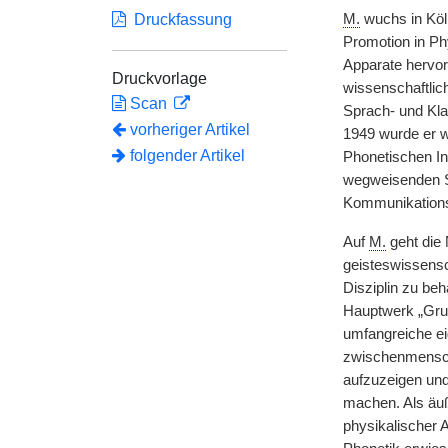
Druckfassung
M.
wuchs in Köln
Promotion in Phy
Apparate hervor
Druckvorlage
wissenschaftlic
Scan
Sprach- und Kla
vorheriger Artikel
1949 wurde er w
folgender Artikel
Phonetischen Ins
wegweisenden Sc
Kommunikationsf
Auf
M.
geht die 
geisteswissensc
Disziplin zu be
Hauptwerk „Grun
umfangreiche eig
zwischenmensch
aufzuzeigen und
machen. Als äuß
physikalischer A