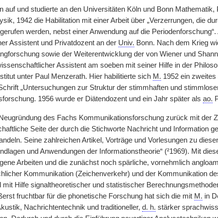
 auf und studierte an den Universitäten Köln und Bonn Mathematik, 
sik, 1942 die Habilitation mit einer Arbeit über „Verzerrungen, die du
gerufen werden, nebst einer Anwendung auf die Periodenforschung“.
her Assistent und Privatdozent an der
Univ.
Bonn. Nach dem Krieg widm
ngforschung sowie der Weiterentwicklung der von Wiener und Shanno
issenschaftlicher Assistent am soeben mit seiner Hilfe in der Philo
titut unter Paul Menzerath. Hier habilitierte sich
M.
1952 ein zweites 
hrift „Untersuchungen zur Struktur der stimmhaften und stimmlose
orschung. 1956 wurde er Diätendozent und ein Jahr später als
ao.
P
Neugründung des Fachs Kommunikationsforschung zurück mit der Ziel
haftliche Seite der durch die Stichworte Nachricht und Information 
handeln. Seine zahlreichen Artikel, Vorträge und Vorlesungen zu die
dlagen und Anwendungen der Informationstheorie“ (²1969). Mit dies
ene Arbeiten und die zunächst noch spärliche, vornehmlich angloameri
licher Kommunikation (Zeichenverkehr) und der Kommunikation de
 mit Hilfe signaltheoretischer und statistischer Berechnungsmethode
erst fruchtbar für die phonetische Forschung hat sich die mit
M.
in D
kustik, Nachrichtentechnik und traditioneller,
d. h.
stärker sprachwisse