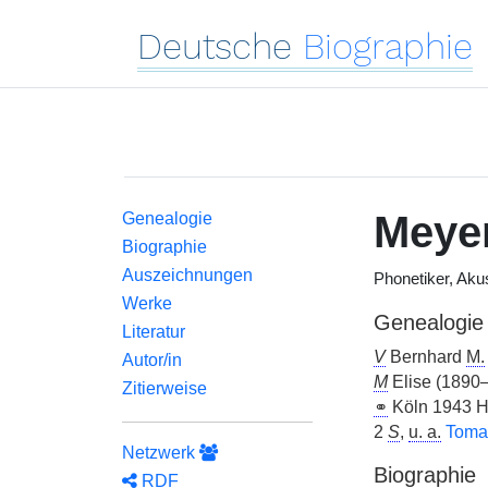
Deutsche
Biographie
Meyer
Genealogie
Biographie
Auszeichnungen
Phonetiker, Akus
Werke
Genealogie
Literatur
V
Bernhard
M.
Autor/in
M
Elise (1890
Zitierweise
⚭
Köln 1943 Hi
2
S
,
u. a.
Toma
Netzwerk
Biographie
RDF