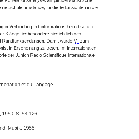
e Korrelationsanalyse, amplitudenstatistische
e Schüler imstande, fundierte Einsichten in die
g in Verbindung mit informationstheoretischen
r Klänge, insbesondere hinsichtlich des
 und Rundfunksendungen. Damit wurde
M.
zum
ist in Erscheinung zu treten. Im internationalen
ie der „Union Radio Scientifique Internationale“
 Phonation et du Langage.
 1950, S. 53-126;
r d. Musik, 1955;