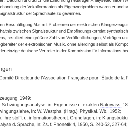
en. Dadurch und durch die Einführung neuartiger Analysetechniken wi
ehandlung der Vokalformanten als Eigenwertproblem waren er und sein
Signalstruktur der Sprachlaute zu gewinnen.
ven Beschäftigung
M.
s mit Problemen der elektrischen Klangerzeugun
ältnis zwischen Signalstruktur und Empfindungskorrelat synthetische
ns, resultiert eine größere Zahl von Veröffentlichungen, Vorträgen
bereiter der elektronischen Musik, ohne allerdings selbst als Kompon
der einzige deutsche Vertreter in der Kommission für Informationstheor
ngen
Comité Directeur de l'Association Française pour l'Étude de la
rzeugung, 1949;
e Schwingungsanalyse, in: Ergebnisse d. exakten
Naturwiss.
18,
wingungslehre, in: W. Westphal (
Hrsg.
), Physikal.
Wb.
, 1952;
, ihre stoffl. u. informationstheoret. Grundlagen, in: Klangstruktu
alyse d. Sprache, in:
Zs.
f. Phonetik 4, 1950, S. 240-52, 327-64;