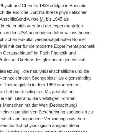
Physik und Chemie. 1939 erfolgte in Bonn die
rch die endliche Durchlaßbreite physikalischer
 Anschließend wirkte
M.
bis 1945 als
ete er sich verstärkt der experimentellen
n in den USA begründeten Informationstheorie.
sophischen Fakultät wiederaufgebauten Bonner
Mal mit der für die moderne Experimentalphonetik
n Geräuschlaute“ im Fach Phonetik und
rofessor Direktor des gleichnamigen Instituts.
setzung, „die naturwissenschaftliche und die
gekennzeichneten Sachgebiete“ als eigenständige
sem Thema gipfeln in dem 1959 erschienen
em Lehrbuch gelingt es
M.
, gestützt auf
kan. Literatur, die vielfältigen Formen
s Menschen mit der Welt (Beobachtung)
n einer quantitativen Beschreibung zugänglich zu
eutschland begonnene Verbindung zwischen
nschaftlich-physiologisch ausgerichteter