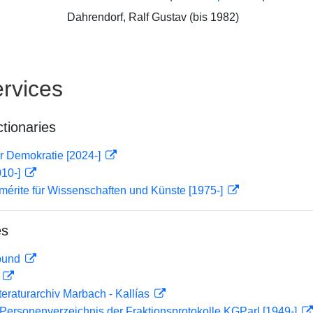
Dahrendorf, Ralf Gustav (bis 1982)
rvices
ctionaries
r Demokratie [2024-]
010-]
mérite für Wissenschaften und Künste [1975-]
es
rbund
D
teraturarchiv Marbach - Kallías
Personenverzeichnis der Fraktionsprotokolle KGParl [1949-]