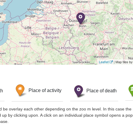
Leaflet
| Map tiles 
th
Place of activity
Place of death
d be overlay each other depending on the zoo m level. In this case the 
d up by clicking upon. A click on an individual place symbol opens a pop
base.