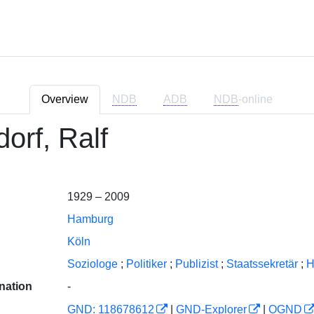
Overview
NDB
ADB
NDB
-online
orf, Ralf
1929 – 2009
Hamburg
Köln
Soziologe
;
Politiker
;
Publizist
;
Staatssekretär
;
H
nation
-
GND: 118678612
|
GND-Explorer
|
OGND