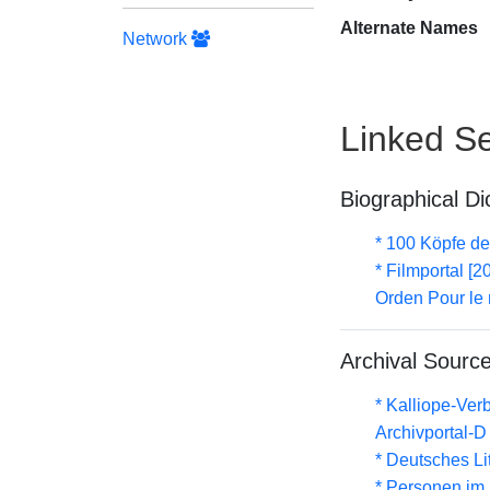
Alternate Names
Network
Linked Se
Biographical Di
* 100 Köpfe de
* Filmportal [2
Orden Pour le 
Archival Sourc
* Kalliope-Ve
Archivportal-
* Deutsches Li
* Personen im 