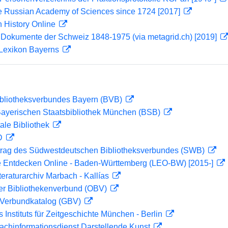
e Russian Academy of Sciences since 1724 [2017]
History Online
 Dokumente der Schweiz 1848-1975 (via metagrid.ch) [2019]
 Lexikon Bayerns
ibliotheksverbundes Bayern (BVB)
 Bayerischen Staatsbibliothek München (BSB)
ale Bibliothek
 D
rag des Südwestdeutschen Bibliotheksverbundes (SWB)
 Entdecken Online - Baden-Württemberg (LEO-BW) [2015-]
teraturarchiv Marbach - Kallías
her Bibliothekenverbund (OBV)
Verbundkatalog (GBV)
s Instituts für Zeitgeschichte München - Berlin
achinformationsdienst Darstellende Kunst