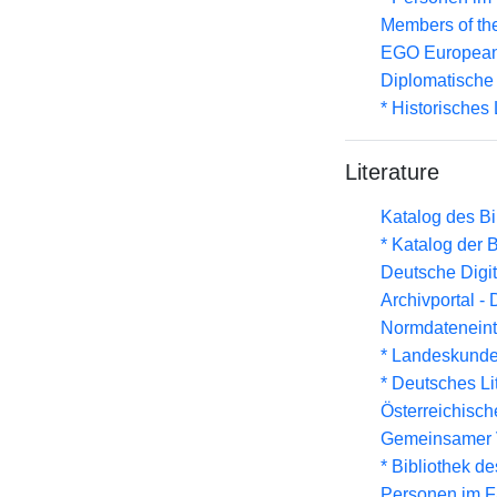
Members of th
EGO European 
Diplomatische
* Historisches
Literature
Katalog des B
* Katalog der
Deutsche Digit
Archivportal -
Normdateneint
* Landeskunde
* Deutsches Li
Österreichisc
Gemeinsamer 
* Bibliothek de
Personen im F