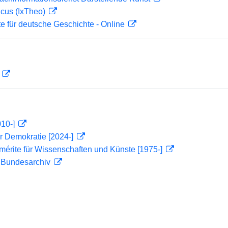
icus (IxTheo)
te für deutsche Geschichte - Online
D
010-]
r Demokratie [2024-]
mérite für Wissenschaften und Künste [1975-]
m Bundesarchiv