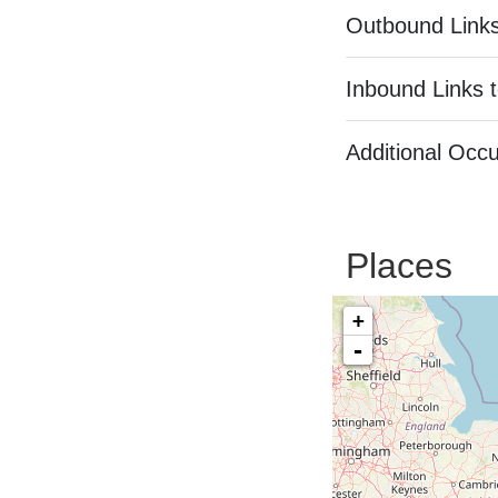
Outbound Links
Inbound Links t
Additional Occ
Places
+
-