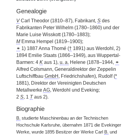
Genealogie
V
Carl Theodor (1810–87), Fabrikant,
S
des
Fabrikanten Peter Wilhelm (1780–1860) und der
Marie Luise Wisskott (1780–1883);
M
Emma Hempel (1819–1900);
⚭
1) 1887 Anna Thomé (
†
1891) aus Werdohl, 2)
1894 Emilie Staats (1866–1949), aus Wuppertal-
Barmen: 4
K
aus 1),
u. a.
Helene (1878–1944,
⚭
Alfred Colsmann, Generaldirektor der Zeppelin
Luftschiffbau
GmbH
, Friedrichshafen), Rudolf (
*
1881), Direktor der Vereinigten Deutschen
Metallwerke
AG
, Werdohl und Eveking;
2
S
, 1
T
aus 2).
Biographie
B.
studierte Maschinenbau an der Technischen
Hochschule Karlsruhe, übernahm 1871 die Evekinger
Werke, wurde 1895 Besitzer der Werke Carl
B.
und