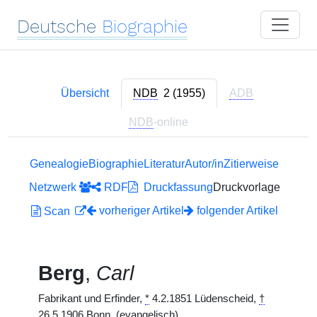
Deutsche
Biographie
Übersicht
NDB
2 (1955)
ADB
NDB
-online
Genealogie
Biographie
Literatur
Autor/in
Zitierweise
Netzwerk
RDF
Druckfassung
Druckvorlage
vorheriger Artikel
folgender Artikel
Scan
Berg
,
Carl
Fabrikant und Erfinder,
*
4.2.1851 Lüdenscheid,
†
26.5.1906 Bonn. (evangelisch)