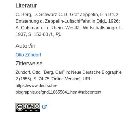
Literatur
C. Berg, D. Schwarz-C.
B.
-Graf Zeppelin, Ein
Btr.
z.
Entstehung d. Zeppelin-Luftschiffahrt in
Dtld.
, 1926;
A. Colsmann, in: Rhein.-Westfäl. Wirtschaftsbiogrr. II,
1937, S. 153-60
(
L
,
P
).
Autor/in
Otto Zündorf
Zitierweise
Zündorf, Otto, "Berg, Carl" in: Neue Deutsche Biographie
2 (1955), S. 74-75 [Online-Version]; URL:
https://www.deutsche-
biographie.de/gnd118655841.html#ndbcontent