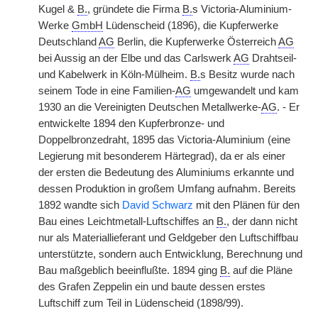
Kugel &
B.
, gründete die Firma
B.
s Victoria-Aluminium-
Werke
GmbH
Lüdenscheid (1896), die Kupferwerke
Deutschland
AG
Berlin, die Kupferwerke Österreich
AG
bei Aussig an der Elbe und das Carlswerk
AG
Drahtseil-
und Kabelwerk in Köln-Mülheim.
B.
s Besitz wurde nach
seinem Tode in eine Familien-
AG
umgewandelt und kam
1930 an die Vereinigten Deutschen Metallwerke-
AG
. - Er
entwickelte 1894 den Kupferbronze- und
Doppelbronzedraht, 1895 das Victoria-Aluminium (eine
Legierung mit besonderem Härtegrad), da er als einer
der ersten die Bedeutung des Aluminiums erkannte und
dessen Produktion in großem Umfang aufnahm. Bereits
1892 wandte sich
David Schwarz
mit den Plänen für den
Bau eines Leichtmetall-Luftschiffes an
B.
, der dann nicht
nur als Materiallieferant und Geldgeber den Luftschiffbau
unterstützte, sondern auch Entwicklung, Berechnung und
Bau maßgeblich beeinflußte. 1894 ging
B.
auf
|
die Pläne
des Grafen Zeppelin ein und baute dessen erstes
Luftschiff zum Teil in Lüdenscheid (1898/99).