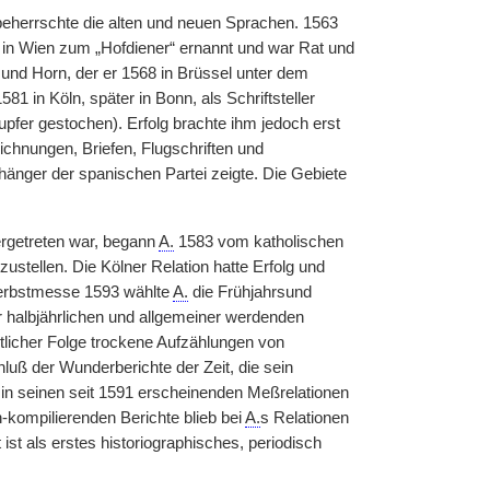
beherrschte die alten und neuen Sprachen. 1563
er in Wien zum „Hofdiener“ ernannt und war Rat und
und Horn, der er 1568 in Brüssel unter dem
81 in Köln, später in Bonn, als Schriftsteller
upfer gestochen). Erfolg brachte ihm jedoch erst
ichnungen, Briefen, Flugschriften und
hänger der spanischen Partei zeigte. Die Gebiete
rgetreten war, begann
A.
1583 vom katholischen
zustellen. Die Kölner Relation hatte Erfolg und
 Herbstmesse 1593 wählte
A.
die Frühjahrsund
 halbjährlichen und allgemeiner werdenden
itlicher Folge trockene Aufzählungen von
uß der Wunderberichte der Zeit, die sein
n seinen seit 1591 erscheinenden Meßrelationen
-kompilierenden Berichte blieb bei
A.
s Relationen
st als erstes historiographisches, periodisch