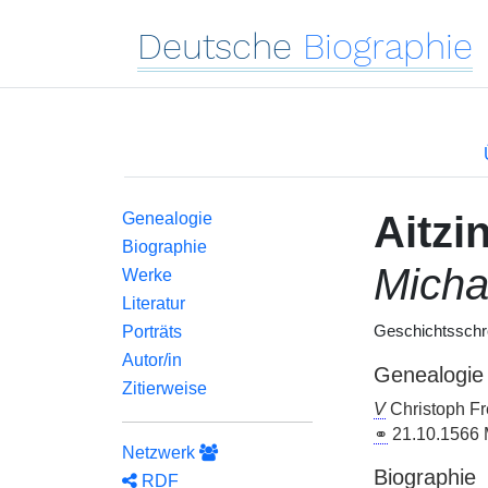
Deutsche
Biographie
Aitzi
Genealogie
Biographie
Micha
Werke
Literatur
Porträts
Geschichtsschre
Autor/in
Genealogie
Zitierweise
V
Christoph Fre
⚭
21.10.1566 
Netzwerk
Biographie
RDF