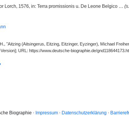
r Lorch, 1576, in: Terra promissionis u. De Leone Belgico …
(s
ann
., "Aitzing (Aitsingerus, Eitzing, Eitzinger, Eyzinger), Michael Freih
-Version]; URL: https://www.deutsche-biographie.de/gnd118644173.h
che Biographie ·
Impressum
·
Datenschutzerklärung
·
Barrieref