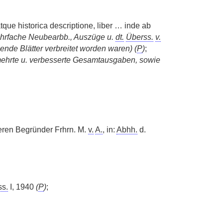
que historica descriptione, liber … inde ab
ehrfache Neubearbb., Auszüge u.
dt.
Überss.
v.
gende Blätter verbreitet worden waren) (
P
)
;
mehrte u. verbesserte Gesamtausgaben, sowie
ren Begründer Frhrn. M.
v.
A.
, in:
Abhh.
d.
ss.
I, 1940
(
P
)
;