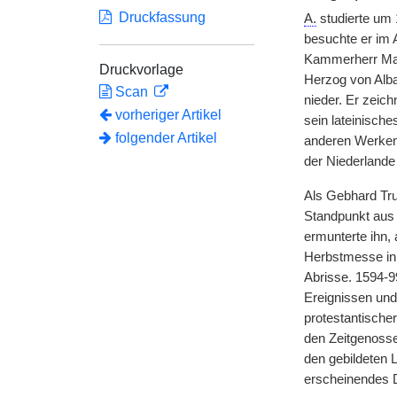
Druckfassung
A.
studierte um 
besuchte er im 
Kammerherr Maxi
Druckvorlage
Herzog von Alba 
Scan
nieder. Er zeic
vorheriger Artikel
sein lateinisch
folgender Artikel
anderen
|
Werken 
der Niederlande
Als Gebhard Tru
Standpunkt aus d
ermunterte ihn,
Herbstmesse in 
Abrisse. 1594-99
Ereignissen und
protestantische
den Zeitgenosse
den gebildeten L
erscheinendes D