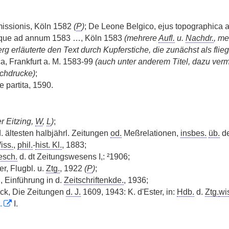
missionis, Köln 1582
(
P
)
; De Leone Belgico, ejus topographica at
que ad annum 1583 …, Köln 1583
(mehrere
Aufl.
u.
Nachdr.
, m
rg erläuterte den Text durch Kupferstiche, die zunächst als flie
ca, Frankfurt a. M. 1583-99
(auch unter anderem Titel, dazu ver
achdrucke)
;
 partita, 1590.
er Eitzing,
W
,
L
)
;
d. ältesten halbjährl. Zeitungen
od.
Meßrelationen,
insbes.
üb.
de
iss.
,
phil.
-
hist. Kl.
, 1883;
esch.
d. dt Zeitungswesens I,: ²1906;
r, Flugbl. u.
Ztg.
, 1922
(
P
)
;
 Einführung in d.
Zeitschriftenkde.
, 1936;
ck, Die Zeitungen
d. J.
1609, 1943: K. d'Ester, in:
Hdb.
d.
Ztg.
wi
.
I.