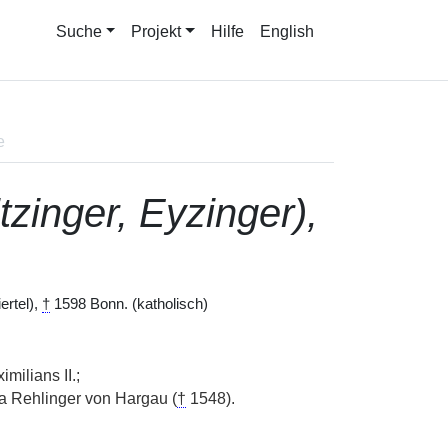
Suche
Projekt
Hilfe
English
e
itzinger, Eyzinger),
ertel),
†
1598 Bonn. (katholisch)
milians II.;
 Rehlinger von Hargau (
†
1548).