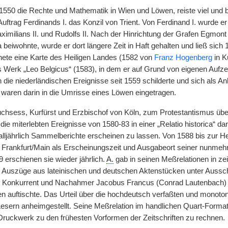
1550 die Rechte und Mathematik in Wien und Löwen, reiste viel und 
Auftrag Ferdinands I. das Konzil von Trient. Von Ferdinand I. wurde 
milians II. und Rudolfs II. Nach der Hinrichtung der Grafen Egmont 
beiwohnte, wurde er dort längere Zeit in Haft gehalten und ließ sich 15
hnete eine Karte des Heiligen Landes (1582 von
Franz Hogenberg
in K
es Werk „Leo Belgicus“ (1583), in dem er auf Grund von eigenen Aufze
die niederländischen Ereignisse seit 1559 schilderte und sich als An
 waren darin in die Umrisse eines Löwen eingetragen.
chsess, Kurfürst und Erzbischof von Köln, zum Protestantismus übe
ie miterlebten Ereignisse von 1580-83 in einer „Relatio historica“ dar
 alljährlich Sammelberichte erscheinen zu lassen. Von 1588 bis zur
Frankfurt/Main als Erscheinungszeit und Ausgabeort seiner nunmehr
 erschienen sie wieder jährlich.
A.
gab in seinen Meßrelationen in ze
 Auszüge aus lateinischen und deutschen Aktenstücken unter Ausschl
r Konkurrent und Nachahmer Jacobus Francus (Conrad Lautenbach) i
n auftischte. Das Urteil über die hochdeutsch verfaßten und monoton
esern anheimgestellt. Seine Meßrelation im handlichen Quart-Format i
ruckwerk zu den frühesten Vorformen der Zeitschriften zu rechnen.