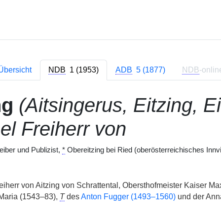
Übersicht
NDB
1 (1953)
ADB
5 (1877)
NDB
-onlin
ng
(Aitsingerus, Eitzing, E
el Freiherr von
iber und Publizist,
*
Obereitzing bei Ried (oberösterreichisches Innvi
iherr von Aitzing von Schrattental, Obersthofmeister Kaiser Maxi
Maria (1543–83),
T
des
Anton Fugger (1493–1560)
und der Anna