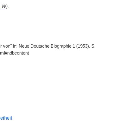
.
W
)
.
err von" in: Neue Deutsche Biographie 1 (1953), S.
tml#ndbcontent
reiheit