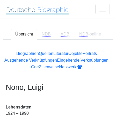
Deutsche
Biographie
Übersicht
NDB
ADB
NDB
-online
Biographien
Quellen
Literatur
Objekte
Porträts
Ausgehende Verknüpfungen
Eingehende Verknüpfungen
Orte
Zitierweise
Netzwerk
Nono, Luigi
Lebensdaten
1924 – 1990