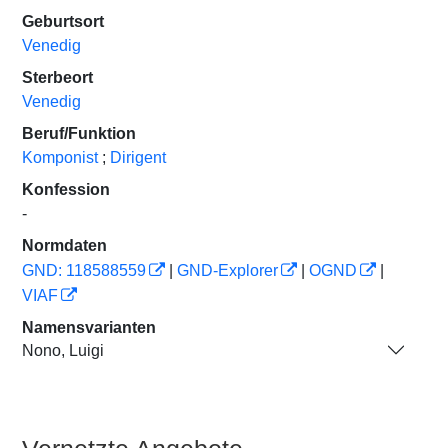
Geburtsort
Venedig
Sterbeort
Venedig
Beruf/Funktion
Komponist
;
Dirigent
Konfession
-
Normdaten
GND: 118588559
|
GND-Explorer
|
OGND
|
VIAF
Namensvarianten
Nono, Luigi