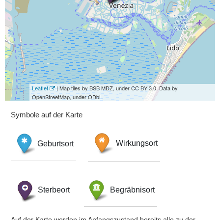
Leaflet
| Map tiles by BSB MDZ, under CC BY 3.0. Data by
OpenStreetMap, under ODbL.
Symbole auf der Karte
Geburtsort
Wirkungsort
Sterbeort
Begräbnisort
Auf der Karte werden im Anfangszustand bereits alle zu der