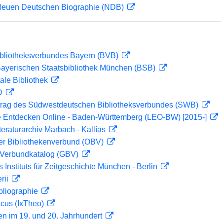
 Neuen Deutschen Biographie (NDB)
ibliotheksverbundes Bayern (BVB)
 Bayerischen Staatsbibliothek München (BSB)
ale Bibliothek
 D
rag des Südwestdeutschen Bibliotheksverbundes (SWB)
 Entdecken Online - Baden-Württemberg (LEO-BW) [2015-]
teraturarchiv Marbach - Kallías
her Bibliothekenverbund (OBV)
Verbundkatalog (GBV)
s Instituts für Zeitgeschichte München - Berlin
rii
bliographie
icus (IxTheo)
en im 19. und 20. Jahrhundert