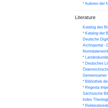
* Autoren der
Literature
Katalog des B
* Katalog der
Deutsche Digit
Archivportal -
Normdateneint
* Landeskunde
* Deutsches Li
Österreichisc
Gemeinsamer 
* Bibliothek de
* Regesta Impe
Sächsische Bi
Index Theolog
* Rektoratsred