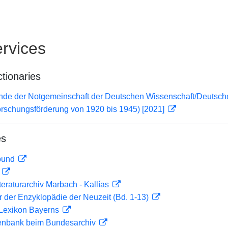
rvices
ctionaries
lende der Notgemeinschaft der Deutschen Wissenschaft/Deuts
orschungsförderung von 1920 bis 1945) [2021]
es
rbund
D
teraturarchiv Marbach - Kallías
er der Enzyklopädie der Neuzeit (Bd. 1-13)
 Lexikon Bayerns
enbank beim Bundesarchiv