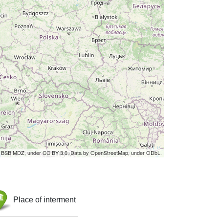
by BSB MDZ, under CC BY 3.0. Data by OpenStreetMap, under ODbL.
Place of interment