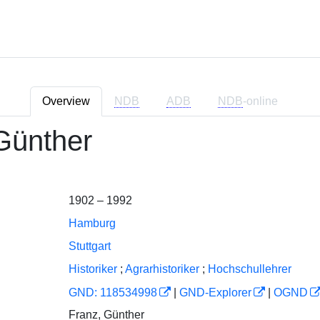
Overview
NDB
ADB
NDB
-online
Günther
1902 – 1992
Hamburg
Stuttgart
Historiker
;
Agrarhistoriker
;
Hochschullehrer
GND: 118534998
|
GND-Explorer
|
OGND
Franz, Günther