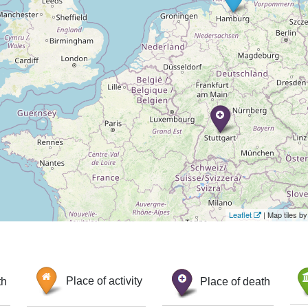
Leaflet
| Map tiles 
th
Place of activity
Place of death