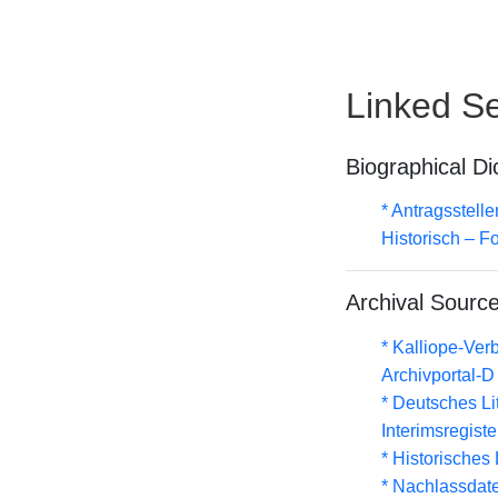
Linked Se
Biographical Di
* Antragsstel
Historisch – F
Archival Sourc
* Kalliope-Ve
Archivportal-
* Deutsches Li
Interimsregist
* Historisches
* Nachlassdat