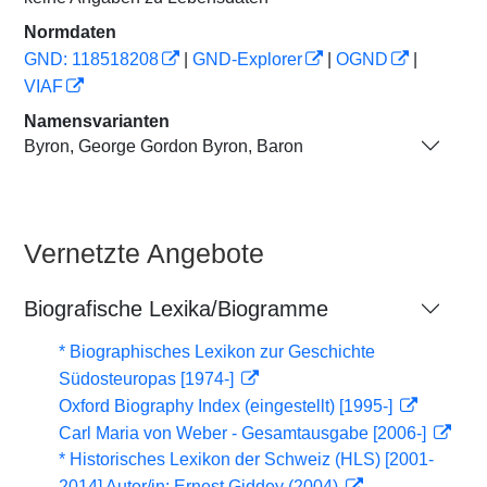
Normdaten
GND: 118518208
|
GND-Explorer
|
OGND
|
VIAF
Namensvarianten
Byron, George Gordon Byron, Baron
Vernetzte Angebote
Biografische Lexika/Biogramme
* Biographisches Lexikon zur Geschichte
Südosteuropas [1974-]
Oxford Biography Index (eingestellt) [1995-]
Carl Maria von Weber - Gesamtausgabe [2006-]
* Historisches Lexikon der Schweiz (HLS) [2001-
2014] Autor/in: Ernest Giddey (2004)