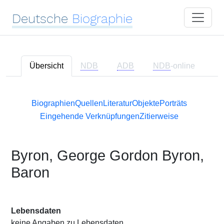
Deutsche
Biographie
Übersicht
NDB
ADB
NDB
-online
Biographien
Quellen
Literatur
Objekte
Porträts
Eingehende Verknüpfungen
Zitierweise
Byron, George Gordon Byron,
Baron
Lebensdaten
keine Angaben zu Lebensdaten