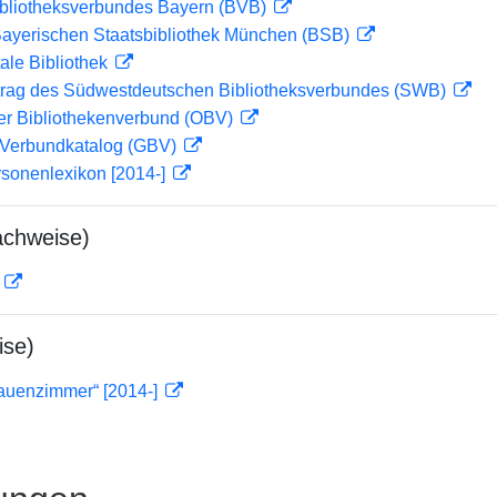
ibliotheksverbundes Bayern (BVB)
 Bayerischen Staatsbibliothek München (BSB)
ale Bibliothek
rag des Südwestdeutschen Bibliotheksverbundes (SWB)
her Bibliothekenverbund (OBV)
Verbundkatalog (GBV)
rsonenlexikon [2014-]
achweise)
D
ise)
rauenzimmer“ [2014-]