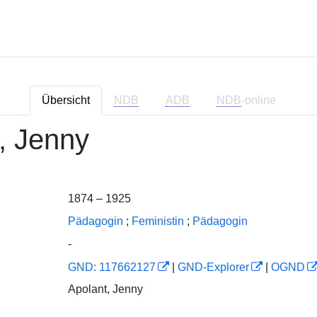
Übersicht
NDB
ADB
NDB
-online
, Jenny
1874 – 1925
Pädagogin
;
Feministin
;
Pädagogin
-
GND: 117662127
|
GND-Explorer
|
OGND
Apolant, Jenny