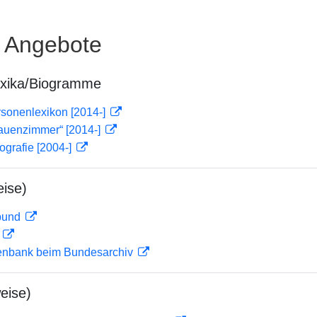
e Angebote
exika/Biogramme
rsonenlexikon [2014-]
rauenzimmer“ [2014-]
ografie [2004-]
ise)
rbund
D
enbank beim Bundesarchiv
eise)