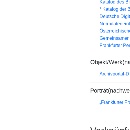
Katalog des B
* Katalog der
Deutsche Digit
Normdateneint
Österreichisc
Gemeinsamer 
Frankfurter Pe
Objekt/Werk(n
Archivportal-
Porträt(nachwe
„Frankfurter F