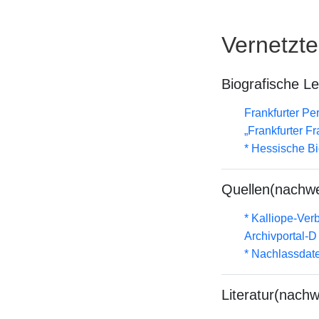
Vernetzt
Biografische L
Frankfurter Pe
„Frankfurter F
* Hessische Bi
Quellen(nachwe
* Kalliope-Ve
Archivportal-
* Nachlassdat
Literatur(nachw