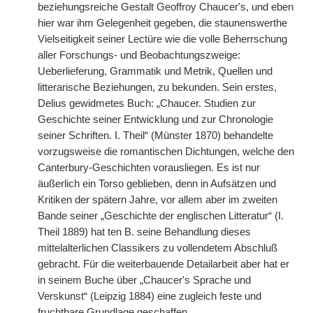
beziehungsreiche Gestalt Geoffroy Chaucer's, und eben
hier war ihm Gelegenheit gegeben, die staunenswerthe
Vielseitigkeit seiner Lectüre wie die volle Beherrschung
aller Forschungs- und Beobachtungszweige:
Ueberlieferung, Grammatik und Metrik, Quellen und
litterarische Beziehungen, zu bekunden. Sein erstes,
Delius gewidmetes Buch: „Chaucer. Studien zur
Geschichte seiner Entwicklung und zur Chronologie
seiner Schriften. I. Theil“ (Münster 1870) behandelte
vorzugsweise die romantischen Dichtungen, welche den
Canterbury-Geschichten vorausliegen. Es ist nur
äußerlich ein Torso geblieben, denn in Aufsätzen und
Kritiken der spätern Jahre, vor allem aber im zweiten
Bande seiner „Geschichte der englischen Litteratur“ (I.
Theil 1889) hat ten B. seine Behandlung dieses
mittelalterlichen Classikers zu vollendetem Abschluß
gebracht. Für die weiterbauende Detailarbeit aber hat er
in seinem Buche über „Chaucer's Sprache und
Verskunst“ (Leipzig 1884) eine zugleich feste und
fruchtbare Grundlage geschaffen.