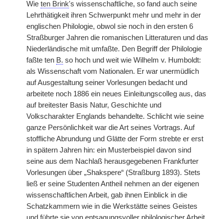
Wie
ten Brink
's wissenschaftliche, so fand auch seine
Lehrthätigkeit ihren Schwerpunkt mehr und mehr in der
englischen Philologie, obwol sie noch in den ersten 6
Straßburger Jahren die romanischen Litteraturen und das
Niederländische mit umfaßte. Den Begriff der Philologie
faßte ten
B.
so hoch und weit wie Wilhelm v. Humboldt:
als Wissenschaft vom Nationalen. Er war unermüdlich
auf Ausgestaltung seiner Vorlesungen bedacht und
arbeitete noch 1886 ein neues Einleitungscolleg aus, das
auf breitester Basis Natur, Geschichte und
Volkscharakter Englands behandelte. Schlicht wie seine
ganze Persönlichkeit war die Art seines Vortrags. Auf
stoffliche Abrundung und Glätte der Form strebte er erst
in spätern Jahren hin: ein Musterbeispiel davon sind
seine aus dem Nachlaß herausgegebenen Frankfurter
Vorlesungen über „Shakspere“ (Straßburg 1893). Stets
ließ er seine Studenten Antheil nehmen an der eigenen
wissenschaftlichen Arbeit, gab ihnen Einblick in die
Schatzkammern wie in die Werkstätte seines Geistes
und führte sie von entsagungsvoller philologischer Arbeit