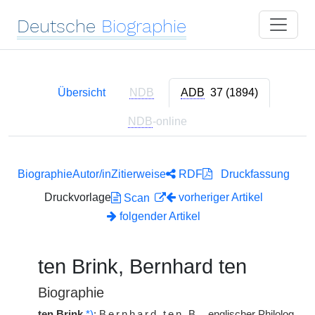
Deutsche
Biographie
Übersicht
NDB
ADB
37 (1894)
NDB
-online
Biographie
Autor/in
Zitierweise
RDF
Druckfassung
Druckvorlage
vorheriger Artikel
Scan
folgender Artikel
ten Brink, Bernhard ten
Biographie
ten Brink
*)
:
Bernhard ten
B.
, englischer Philolog,