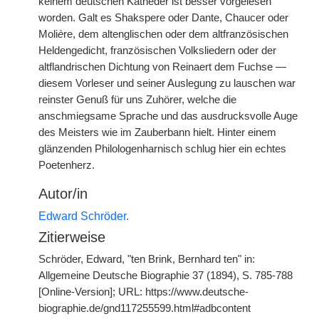
keinem deutschen Katheder ist besser vorgelesen
worden. Galt es Shakspere oder Dante, Chaucer oder
Moli
è
re, dem altenglischen oder dem altfranzösischen
Heldengedicht, französischen Volksliedern oder der
altflandrischen Dichtung von Reinaert dem Fuchse —
diesem Vorleser und seiner Auslegung zu lauschen war
reinster Genuß für uns Zuhörer, welche die
anschmiegsame Sprache und das ausdrucksvolle Auge
des Meisters wie im Zauberbann hielt. Hinter einem
glänzenden Philologenharnisch schlug hier ein echtes
Poetenherz.
Autor/in
Edward Schröder.
Zitierweise
Schröder, Edward, "ten Brink, Bernhard ten" in:
Allgemeine Deutsche Biographie 37 (1894), S. 785-788
[Online-Version]; URL: https://www.deutsche-
biographie.de/gnd117255599.html#adbcontent