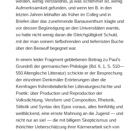
werden, wenig Verständniß, ja was schlimmer ist, wenig
Aufmerksamkeit gefunden, und wenn ten B. in den
letzten Jahren lebhafter als früher im Colleg und in
Briefen über das zunehmende Banausenthum klagte und
vor dessen Begünstigung an den Universitäten warnte,
so hatte nicht wenig daran die Gleichgültigkeit Schuld,
mit der man seinem tiefbohrenden und tiefernsten Buche
über den Beowulf begegnet war.
In einem leider Fragment gebliebenen Beitrag zu Paul's
Grundriß der germanischen Philologie (Bd. II, 1, S. 510—
550 Altenglische Litteratur) schickte er der Besprechung
der einzelnen Denkmäler Erörterungen über die
Kernfragen frühmittelalterlicher Litteraturgeschichte und
Poetik: über Production und Reproduction der
Volksdichtung, Versform und Composition, Rhetorik,
Stilistik und Syntax des Epos voraus, alles feinfühlig und
weitblickend, eine ernste Mahnung an die Jugend — und
nicht nur an sie! — die mit billigem Skepticismus und
thörichter Ueberschätzung ihrer Kärrnerarbeit sich von