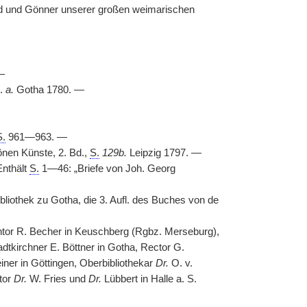
und und Gönner unserer großen weimarischen
—
.
a.
Gotha 1780. —
S.
961—963. —
hönen Künste, 2. Bd.,
S.
129b.
Leipzig 1797. —
Enthält
S.
1—46: „Briefe von Joh. Georg
liothek zu Gotha, die 3. Aufl. des Buches von de
antor R. Becher in Keuschberg (Rgbz. Merseburg),
dtkirchner E. Böttner in Gotha, Rector G.
ner in Göttingen, Oberbibliothekar
Dr.
O. v.
tor
Dr.
W. Fries und
Dr.
Lübbert in Halle a. S.