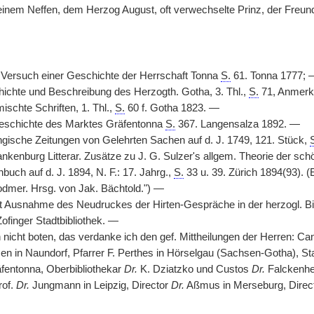
einem Neffen, dem Herzog August, oft verwechselte Prinz, der Fre
i, Versuch einer Geschichte der Herrschaft Tonna
S.
61. Tonna 1777; 
ichte und Beschreibung des Herzogth. Gotha, 3. Thl.,
S.
71, Anmerk
ischte Schriften, 1. Thl.,
S.
60 f. Gotha 1823. —
Geschichte des Marktes Gräfentonna
S.
367. Langensalza 1892. —
ingische Zeitungen von Gelehrten Sachen auf d. J. 1749, 121. Stück,
lankenburg Litterar. Zusätze zu J. G. Sulzer's allgem. Theorie der sc
uch auf d. J. 1894, N. F.: 17. Jahrg.,
S.
33 u. 39. Zürich 1894(93). (
dmer. Hrsg. von Jak. Bächtold.") —
it Ausnahme des Neudruckes der Hirten-Gespräche in der herzogl. Bib
Zofinger Stadtbibliothek. —
 nicht boten, das verdanke ich den gef. Mittheilungen der Herren: C
en in Naundorf, Pfarrer F. Perthes in Hörselgau (Sachsen-Gotha), Sta
äfentonna, Oberbibliothekar
Dr.
K. Dziatzko und Custos
Dr.
Falckenhei
rof.
Dr.
Jungmann in Leipzig, Director
Dr.
Aßmus in Merseburg, Direc