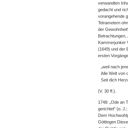
verwandten Inha
gedacht und rich
vorangehende gr
Tetrametern ohn
der Gewohnheit“
Betrachtungen, 
Kammerjunker Ve
(1649) und der B
ersten Vorgänge
„weil nach jen
Alle Welt von 
Seit dich Her
(V. 30 ff.).
1748: „Ode an 
gerichtet“ (o. J
Dem Hochwohlgeb
Göttingen Diese