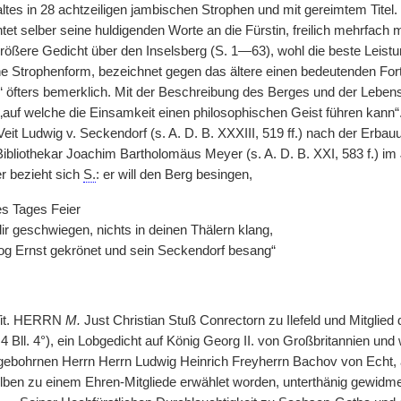
ltes in 28 achtzeiligen jambischen Strophen und mit gereimtem Titel.
tet selber seine huldigenden Worte an die Fürstin, freilich mehrfach
ößere Gedicht über den Inselsberg (S. 1—63), wohl die beste Leist
e Strophenform, bezeichnet gegen das ältere einen bedeutenden Forts
 öfters bemerklich. Mit der Beschreibung des Berges und der Leben
„auf welche die Einsamkeit einen philosophischen Geist führen kann“
it Ludwig v. Seckendorf (s. A. D. B. XXXIII, 519 ff.) nach der Erb
ibliothekar Joachim Bartholomäus Meyer (s. A. D. B. XXI, 583 f.) im 
r bezieht sich
S.
: er will den Berg besingen,
es Tages Feier
dir geschwiegen, nichts in deinen Thälern klang,
zog Ernst gekrönet und sein Seckendorf besang“
Tit. HERRN
M.
Just Christian Stuß Conrectorn zu Ilefeld und Mitglied
.; 4 Bll. 4°), ein Lobgedicht auf König Georg II. von Großbritannien u
ohrnen Herrn Herrn Ludwig Heinrich Freyherrn Bachov von Echt, al
lben zu einem Ehren-Mitgliede erwählet worden, unterthänig gewidmet