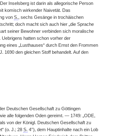
 Der
|
Inselsberg ist darin als allegorische Person
 mit komisch wirkender Naivetät. Das
ung von
S.
, sechs Gesänge in trochäischen
chritt; doch macht sich auch hier „die Sprache
sart seiner Bewohner verbinden sich moralische
. Uebrigens hatten schon vorher der
auung eines „Lusthauses“ durch Ernst den Frommen
J. 1690 den gleichen Stoff behandelt. Auf den
 der Deutschen Gesellschaft zu Göttingen
nd wie alle folgenden Oden gereimt. — 1749: „ODE,
s von der Königl. Deutschen Gesellschaft zu
“ (o. J.; 28
S.
4°), dem Hauptinhalte nach ein Lob