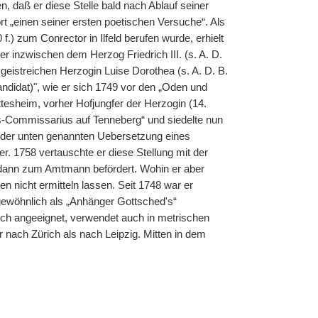
, daß er diese Stelle bald nach Ablauf seiner
t „einen seiner ersten poetischen Versuche“. Als
 f.) zum Conrector in Ilfeld berufen wurde, erhielt
er inzwischen dem Herzog Friedrich III. (s. A. D.
geistreichen Herzogin
|
Luise Dorothea (s. A. D. B.
ndidat)", wie er sich 1749 vor den „Oden und
tesheim, vorher Hofjungfer der Herzogin (14.
-Commissarius auf Tenneberg“ und siedelte nun
 der unten genannten Uebersetzung eines
 1758 vertauschte er diese Stellung mit der
e dann zum Amtmann befördert. Wohin er aber
 nicht ermitteln lassen. Seit 1748 war er
gewöhnlich als „Anhänger Gottsched's“
sich angeeignet, verwendet auch in metrischen
nach Zürich als nach Leipzig. Mitten in dem