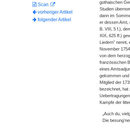
gothaischen Gen
Scan
Studien übernom
vorheriger Artikel
dann im Sommer 
folgender Artikel
er dessen Amt, o
B. VIII, 5 f.), 
XIX, 625 ff.) g
Liedern" nennt,
November 1754)
von dem herzogl
französischen B
eines Amtsadjun
gekommen und wa
Mitglied der 17
bezeichnet, hat
Uebertragungen 
Kampfe der litt
„Auch du, vielg
Die besung'nen