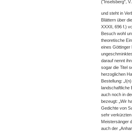
("Inselsberg“, V.
und steht in Ver
Blättern über d
XXXII, 696 f.) 
Besuch wohl unt
theoretische Ei
eines Göttinger 
ungeschminktest
darauf nennt ih
sogar die Titel 
herzoglichen Ha
Bestellung: „I(n
landschaftliche
auch noch in de
bezeugt: „Wir h
Gedichte von Sup
sehr verkürzten 
Meistersänger da
auch der „Anhan