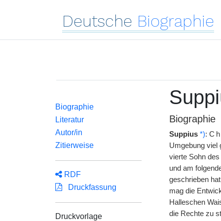
Deutsche
Biographie
Suppi
Biographie
Biographie
Literatur
Autor/in
Suppius
*)
:
Ch
Zitierweise
Umgebung viel g
vierte Sohn de
und am folgende
RDF
geschrieben hat,
Druckfassung
mag die Entwick
Halleschen Wais
die Rechte zu st
Druckvorlage