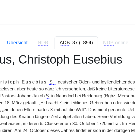
Übersicht
NDB
ADB
37 (1894)
NDB
-online
us, Christoph Eusebius
ristoph Eusebius
S.
, deutscher Oden- und Idyllendichter de
elesen, aber heute so gänzlich verschollen, daß keine Litteraturgesc
s Pastors Johann Jakob
S.
in Naundorf bei Reideburg (Rgbz. Mersebu
n 18. März getauft. „Er brachte“ ein leibliches Gebrechen oder, wie
 „ein denen Eltern hartes X mit auf die Welt“. Das nicht genannte Ueb
lung des Knaben längere Zeit aufgehalten haben. Seine Vorbildung ve
enhauses, in deren 6. Classe er am 30. October 1720 eintrat. Im He
udiren. Am 24. October dieses Jahres findet er sich in der dortigen 