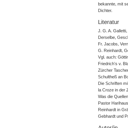
bekannte, mit s
Dichter.
Literatur
J. G. A. Gallett
Derselbe, Gesch
Fr. Jacobs, Verm
G. Reinhardt, 
Vgl. auch: Gött
Friedrich's v. B
Zürcher Taschenb
Schultheß an Bo
Die Schriften m
la Croze in der 
Was die Quellen
Pastor Harihaus
Reinhardt in Gr
Gebhardt und P
Autor/in