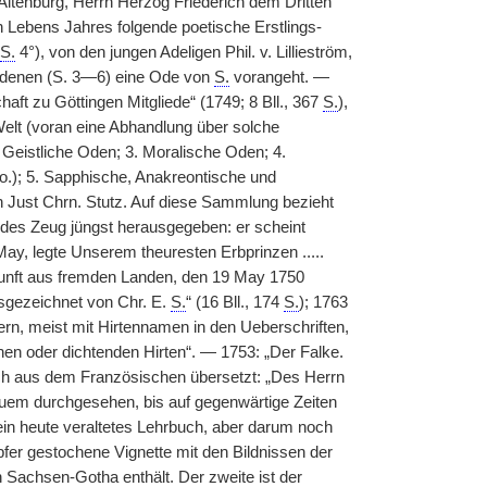
Altenburg, Herrn Herzog Friederich dem Dritten
Lebens Jahres folgende poetische Erstlings-
S.
4°), von den jungen Adeligen Phil. v. Lillieström,
, denen (S. 3—6) eine Ode von
S.
vorangeht. —
aft zu Göttingen Mitgliede“ (1749; 8 Bll., 367
S.
),
Welt (voran eine Abhandlung über solche
 Geistliche Oden; 3. Moralische Oden; 4.
o.); 5. Sapphische, Anakreontische und
n Just Chrn. Stutz. Auf diese Sammlung bezieht
lendes Zeug jüngst herausgegeben: er scheint
May, legte Unserem theuresten Erbprinzen .....
kunft aus fremden Landen, den 19 May 1750
ausgezeichnet von Chr. E.
S.
“ (16 Bll., 174
S.
); 1763
nern, meist mit Hirtennamen in den Ueberschriften,
schen oder dichtenden Hirten“. — 1753: „Der Falke.
h aus dem Französischen übersetzt: „Des Herrn
uem durchgesehen, bis auf gegenwärtige Zeiten
ein heute veraltetes Lehrbuch, aber darum noch
er gestochene Vignette mit den Bildnissen der
 Sachsen-Gotha enthält. Der zweite ist der