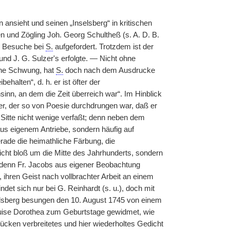
ansieht und seinen „Inselsberg“ in kritischen
 und Zögling Joh. Georg Schultheß (s. A. D. B.
m Besuche bei
S.
aufgefordert. Trotzdem ist der
und J. G. Sulzer's erfolgte. — Nicht ohne
hne Schwung, hat
S.
doch nach dem Ausdrucke
halten“, d. h. er ist öfter der
n, an dem die Zeit überreich war“. Im Hinblick
er, der so von Poesie durchdrungen war, daß er
 Sitte nicht wenige verfaßt; denn neben dem
s eigenem Antriebe, sondern häufig auf
gerade die heimathliche Färbung, die
cht bloß um die Mitte des Jahrhunderts, sondern
e denn Fr. Jacobs aus eigener Beobachtung
ihren Geist nach vollbrachter Arbeit an einem
det sich nur bei G. Reinhardt (s. u.), doch mit
nselsberg besungen den 10. August 1745 von einem
Luise Dorothea zum Geburtstage gewidmet, wie
ücken verbreitetes und hier wiederholtes Gedicht