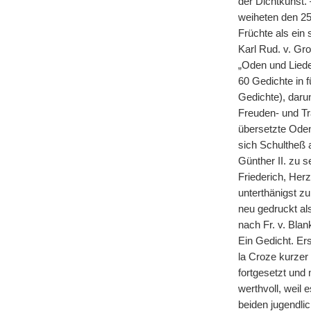
der Dichtkunst.
weiheten den 25
Früchte als ein
Karl Rud. v. Gr
„Oden und Lied
60 Gedichte in 
Gedichte), darun
Freuden- und Tr
übersetzte Oden
sich Schultheß a
Günther II. zu 
Friederich, Her
unterthänigst z
neu gedruckt als
nach Fr. v. Blan
Ein Gedicht. Ers
la Croze kurzer 
fortgesetzt und
werthvoll, weil e
beiden jugendli