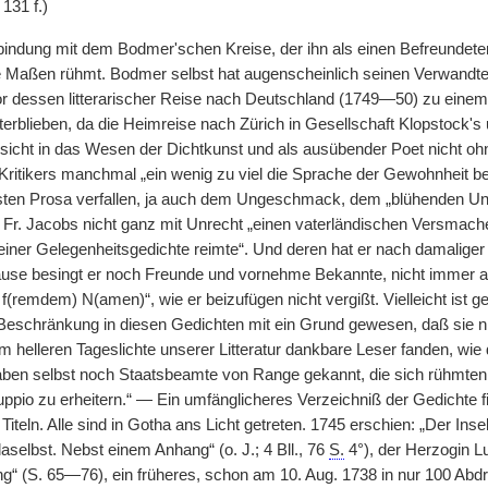
 131 f.)
bindung mit dem Bodmer'schen Kreise, der ihn als einen Befreundeten 
ie Maßen rühmt. Bodmer selbst hat augenscheinlich seinen Verwandten
vor dessen litterarischer Reise nach Deutschland (1749—50) zu eine
erblieben, da die Heimreise nach Zürich in Gesellschaft Klopstock's 
nsicht in das Wesen der Dichtkunst und als ausübender Poet nicht o
Kritikers manchmal „ein wenig zu viel die Sprache der Gewohnheit beibe
en Prosa verfallen, ja auch dem Ungeschmack, dem „blühenden Unsin
n Fr. Jacobs nicht ganz mit Unrecht „einen vaterländischen Versmach
seiner Gelegenheitsgedichte reimte“. Und deren hat er nach damaliger
use besingt er noch Freunde und vornehme Bekannte, nicht immer au
) f(remdem) N(amen)“, wie er beizufügen nicht vergißt. Vielleicht ist 
 Beschränkung in diesen Gedichten mit ein Grund gewesen, daß sie ni
m helleren Tageslichte unserer Litteratur dankbare Leser fanden, wi
aben selbst noch Staatsbeamte von Range gekannt, die sich rühmten, 
pio zu erheitern.“ — Ein umfänglicheres Verzeichniß der Gedichte fin
Titeln. Alle sind in Gotha ans Licht getreten. 1745 erschien: „Der I
selbst. Nebst einem Anhang“ (o. J.; 4 Bll., 76
S.
4°), der Herzogin 
g“ (S. 65—76), ein früheres, schon am 10. Aug. 1738 in nur 100 Abdr