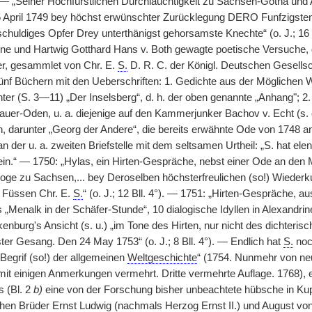
 — „Seiner Hochfürstlichen Durchlauchtigkeit zu Sachsen-Gotha und 
 April 1749 bey höchst erwünschter Zurücklegung DERO Funfzigsten 
 schuldiges Opfer Drey unterthänigst gehorsamste Knechte“ (o. J.; 16
one und Hartwig Gotthard Hans v. Both gewagte poetische Versuche
er, gesammlet von Chr. E.
S.
D. R. C. der Königl. Deutschen Gesellsch
fünf Büchern mit den Ueberschriften: 1. Gedichte aus der Möglichen 
ter (S. 3—11) „Der Inselsberg“, d. h. der oben genannte „Anhang"; 2.
auer-Oden, u. a. diejenige auf den Kammerjunker Bachov v. Echt (s. 
, darunter „Georg der Andere“, die bereits erwähnte Ode von 1748 a
n der u. a. zweiten Briefstelle mit dem seltsamen Urtheil: „S. hat e
sein.“ — 1750: „Hylas, ein Hirten-Gespräche, nebst einer Ode an den 
zoge zu Sachsen,... bey Deroselben höchsterfreulichen (so!) Wieder
u Füssen Chr. E.
S.
“ (o. J.; 12 Bll. 4°). — 1751: „Hirten-Gespräche, 
 „Menalk in der Schäfer-Stunde“, 10 dialogische Idyllen in Alexandri
kenburg's Ansicht (s. u.) „im Tone des Hirten, nur nicht des dichteri
ter Gesang. Den 24 May 1753“ (o. J.; 8 Bll. 4°). — Endlich hat
S.
noc
Begrif (so!) der allgemeinen
Weltgeschichte
“ (1754. Nunmehr von ne
 mit einigen Anmerkungen vermehrt. Dritte vermehrte Auflage. 1768), 
s (Bl. 2
b)
eine von der Forschung bisher unbeachtete hübsche in Kupf
chen Brüder Ernst Ludwig (nachmals Herzog Ernst II.) und August von