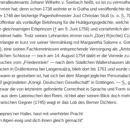
erallieutenants Johann Wilhelm v. Seebach heißt, so ist zu vermuthen
men hat; denn schon 1738 wohnte er in Gotha und veröffentlichte dor
1748 der bisherige Pagenhofmeister Just Christian Stuß (s. o.
S.
70
ffenbar als vorläufige Belohnung für die Huldigungsgedichte, welche 
dem gleichnamigen Erbprinzen (
†
am 9. Juni 1756) und vornehmlich der 
ewidmet hatte. Trotz seines Lehramtes immer noch „D(er) R(echte) C(a
 erlangte er kurz vor seiner Vermählung mit Margaretha Salome v. Got
, eine seinen Fachkenntnissen entsprechende Versorgung als „Amts
ichen Schlosse — noch am 14. August 1754 datirt er die Vorrede zu
uches vom „Friedenstein“ — nach dem Städtchen Waltershausen über.
cten in Gräfentonna bei Langensalza, blieb dort bis 1761 und wurd
nn er gestorben ist, hat sich bei dem Mangel jeglicher Personalacten
39 gegründeten „Königl. Deutschen Gesellschaft“ in Göttingen. —
S.
, 
 zwar die von letzterem geforderte Correctheit in Sprache und Form 
aus dem Lateinischen den Reim, richtet aber seinen Blick doch mehr 
erarischen Gegner (1745) wagt er das Lob des Berner Dichters:
epries'ner Haller, hast mit unerhörter Pracht
 Alpen ewig und dich ihnen gleich gemacht“