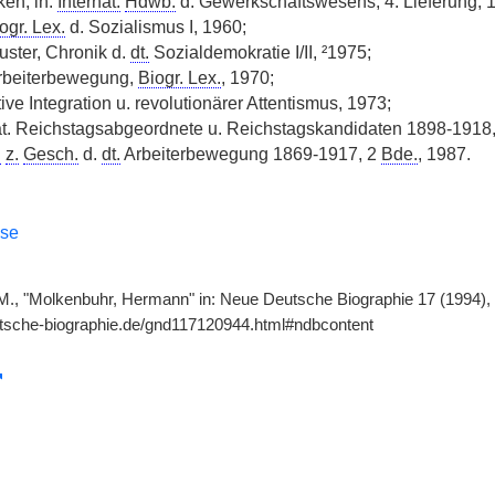
ken, in:
Internat.
Hdwb.
d. Gewerkschaftswesens, 4. Lieferung, 19
ogr. Lex.
d. Sozialismus I, 1960;
uster, Chronik d.
dt.
Sozialdemokratie I/II, ²1975;
beiterbewegung,
Biogr. Lex.
, 1970;
ve Integration u. revolutionärer Attentismus, 1973;
t. Reichstagsabgeordnete u. Reichstagskandidaten 1898-1918,
.
z.
Gesch.
d.
dt.
Arbeiterbewegung 1869-1917, 2
Bde.
, 1987.
use
M., "Molkenbuhr, Hermann" in: Neue Deutsche Biographie 17 (1994), 
utsche-biographie.de/gnd117120944.html#ndbcontent