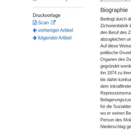
Biographie
Druckvorlage
Bedingt durch d
Scan
Zichorienfabrik 
vorheriger Artikel
den Beruf des Z
folgender Artikel
abzugleichen und
Auf diese Weise 
politische Grun
Organen des Deu
gegründet worde
ihn 1874 zu ihr
bis dahin konku
dem Inkrafttret
Repressionsmaß
Belagerungszus
für die Sozialde
wo er seinen Be
Person des Mol
Niederschlag ge