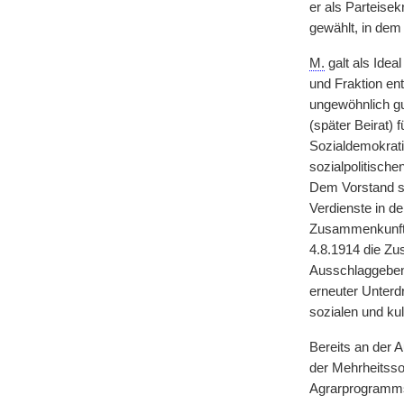
er als Parteise
gewählt, in dem 
M.
galt als Idea
und Fraktion en
ungewöhnlich gu
(später Beirat) 
Sozialdemokrati
sozialpolitisch
Dem Vorstand se
Verdienste in de
Zusammenkunft d
4.8.1914 die Zu
Ausschlaggebend
erneuter Unterd
sozialen und kul
Bereits an der 
der Mehrheitssoz
Agrarprogramms b