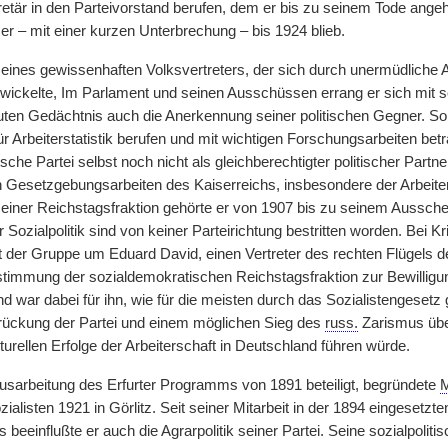
kretär in den Parteivorstand berufen, dem er bis zu seinem Tode ange
er – mit einer kurzen Unterbrechung – bis 1924 blieb.
l eines gewissenhaften Volksvertreters, der sich durch unermüdliche A
twickelte, Im Parlament und seinen Ausschüssen errang er sich mit
ten Gedächtnis auch die Anerkennung seiner politischen Gegner. So
für Arbeiterstatistik berufen und mit wichtigen Forschungsarbeiten betr
sche Partei selbst noch nicht als gleichberechtigter politischer Par
en Gesetzgebungsarbeiten des Kaiserreichs, insbesondere der Arbeite
iner Reichstagsfraktion gehörte er von 1907 bis zu seinem Ausschei
r Sozialpolitik sind von keiner Parteirichtung bestritten worden. Bei
er Gruppe um Eduard David, einen Vertreter des rechten Flügels d
stimmung der sozialdemokratischen Reichstagsfraktion zur Bewilligu
 war dabei für ihn, wie für die meisten durch das Sozialistengesetz
rückung der Partei und einem möglichen Sieg des
russ.
Zarismus über
turellen Erfolge der Arbeiterschaft in Deutschland führen würde.
Ausarbeitung des Erfurter Programms von 1891 beteiligt, begründete
ialisten 1921 in Görlitz. Seit seiner Mitarbeit in der 1894 eingeset
eeinflußte er auch die Agrarpolitik seiner Partei. Seine sozialpoliti