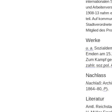
internationalen 
und Arbeitervers
1908-13 nahm er
teil. Auf kommu
Stadtverordnete
Mitglied des Pr
Werke
u. a.
Sozialdem
Emden am 15.1
Zum Kampf geg
zahlr.
soz.
pol.
Nachlass
Nachlaß:
Archi
1864–80,
P
).
Literatur
Amtl. Reichsta