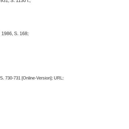
31, S. 1130 f.;
 1986, S. 168;
S. 730-731 [Online-Version]; URL: