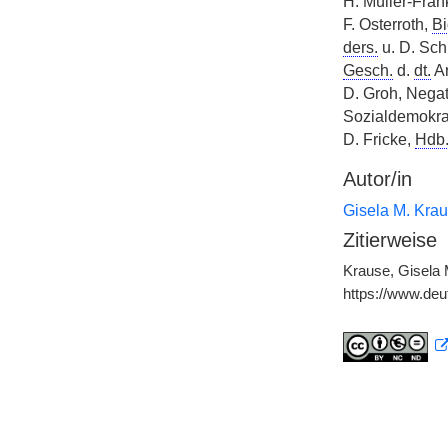
H. Müller-Fran
F. Osterroth,
Bi
ders.
u. D. Sch
Gesch.
d.
dt.
Ar
D. Groh, Negati
Sozialdemokra
D. Fricke,
Hdb
Autor/in
Gisela M. Kra
Zitierweise
Krause, Gisela 
https://www.de