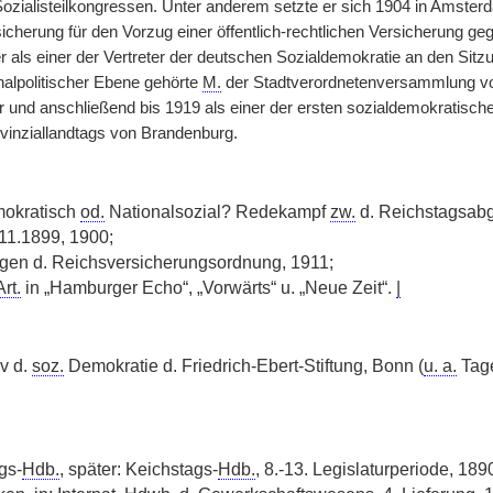
Sozialisteilkongressen. Unter anderem setzte er sich 1904 in Amsterd
icherung für den Vorzug einer öffentlich-rechtlichen Versicherung geg
 als einer der Vertreter der deutschen Sozialdemokratie an den Sitzu
nalpolitischer Ebene gehörte
M.
der Stadtverordnetenversammlung von
r und anschließend bis 1919 als einer der ersten sozialdemokratisch
ovinziallandtags von Brandenburg.
okratisch
od.
Nationalsozial? Redekampf
zw.
d. Reichstagsab
1.1899, 1900;
en d. Reichsversicherungsordnung, 1911;
Art.
in „Hamburger Echo“, „Vorwärts“ u. „Neue Zeit“.
|
v d.
soz.
Demokratie d. Friedrich-Ebert-Stiftung, Bonn (
u. a.
Tage
gs-
Hdb.
, später: Keichstags-
Hdb.
, 8.-13. Legislaturperiode, 18