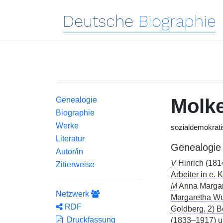
Deutsche
Biographie
Molk
Genealogie
Biographie
Werke
sozialdemokratis
Literatur
Genealogie
Autor/in
V
Hinrich (181
Zitierweise
Arbeiter in e. 
M
Anna Margar
Netzwerk
Margaretha Wu
RDF
Goldberg, 2) B
Druckfassung
(1833–1917) u.