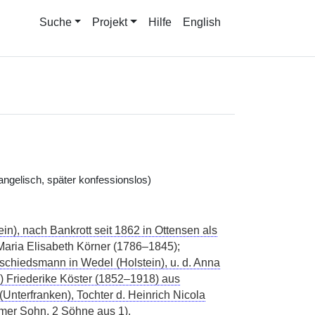
Suche
Projekt
Hilfe
English
angelisch, später konfessionslos)
in), nach Bankrott seit 1862 in Ottensen als
. Maria Elisabeth Körner (1786–1845);
bschiedsmann in Wedel (Holstein), u. d. Anna
) Friederike Köster (1852–1918) aus
nterfranken), Tochter d. Heinrich Nicola
imer Sohn, 2 Söhne aus 1)
.