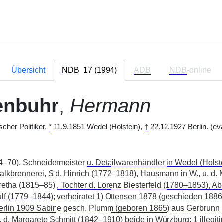
Übersicht
NDB
17 (1994)
ADB
NDB
-online
enbuhr
,
Hermann
cher Politiker,
*
11.9.1851 Wedel (Holstein),
†
22.12.1927 Berlin. (ev
4–70), Schneidermeister
u. Detailwarenhändler in Wedel (Holste
Kalkbrennerei
,
S
d. Hinrich (1772–1818), Hausmann in
W.
, u. d
etha (1815–85)
, Tochter d. Lorenz Biesterfeld (1780–1853), A
lf (1779–1844)
;
verheiratet 1) Ottensen 1878 (geschieden 1886
erlin 1909 Sabine gesch. Plumm (geboren 1865) aus Gerbrunn (U
 d. Margarete Schmitt (1842–1910) beide in Würzburg; 1 illegit