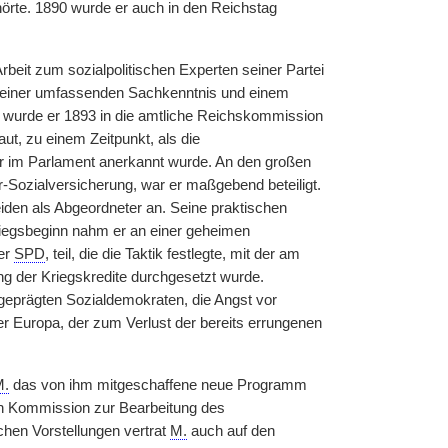
hörte. 1890 wurde er auch in den Reichstag
rbeit zum sozialpolitischen Experten seiner Partei
 seiner umfassenden Sachkenntnis und einem
 wurde er 1893 in die amtliche Reichskommission
aut, zu einem Zeitpunkt, als die
tner im Parlament anerkannt wurde. An den großen
r-Sozialversicherung, war er maßgebend beteiligt.
den als Abgeordneter an. Seine praktischen
 Kriegsbeginn nahm er an einer geheimen
er
SPD
, teil, die die Taktik festlegte, mit der am
ng der Kriegskredite durchgesetzt wurde.
 geprägten Sozialdemokraten, die Angst vor
 Europa, der zum Verlust der bereits errungenen
M.
das von ihm mitgeschaffene neue Programm
zten Kommission zur Bearbeitung des
schen Vorstellungen vertrat
M.
auch auf den