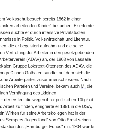
gem Volksschulbesuch bereits 1862 in einer
Fabriken arbeitenden Kinder“ besuchen. Er erlernte
ssen suchte er durch intensive Privatstudien
nisse in Politik, Volkswirtschaft und Literatur.
nen, die er begeistert aufnahm und die seine
gen Vertretung der Arbeiter in den gesetzgebenden
beiterverein (ADAV) an, der 1863 von Lassalle
lokalen Gruppe Lokstedt-Ottensen des ADAV, die
kongreß nach Gotha entsandte, auf dem sich die
tische Arbeiterpartei, zusammenschlossen. Nach
tischen Parteien und Vereine, bekam auch
M.
die
ach Verhängung des „kleinen
r der ersten, die wegen ihrer politischen Tätigkeit
Arbeit zu finden, emigrierte er 1881 in die USA,
n Wirken für seine Arbeitskollegen hat in der
us Sempers Jugendland“ von Otto Ernst seinen
Redaktion des „Hamburger Echos“ ein. 1904 wurde