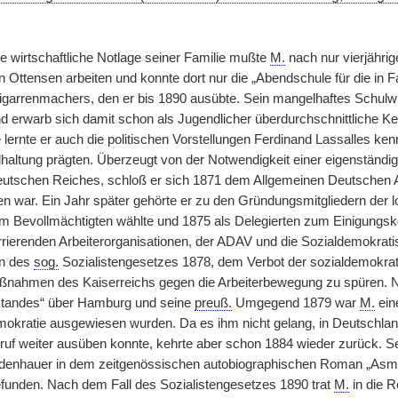
ie wirtschaftliche Notlage seiner Familie mußte
M.
nach nur vierjähri
in Ottensen arbeiten und konnte dort nur die „Abendschule für die in 
igarrenmachers, den er bis 1890 ausübte. Sein mangelhaftes Schulwi
 erwarb sich damit schon als Jugendlicher überdurchschnittliche Kennt
lernte er auch die politischen Vorstellungen Ferdinand Lassalles ken
dhaltung prägten. Überzeugt von der Notwendigkeit einer eigenständi
tschen Reiches, schloß er sich 1871 dem Allgemeinen Deutschen Ar
n war. Ein Jahr später gehörte er zu den Gründungsmitgliedern der 
em Bevollmächtigten wählte und 1875 als Delegierten zum Einigungs
rrierenden Arbeiterorganisationen, der ADAV und die Sozialdemokra
en des
sog.
Sozialistengesetzes 1878, dem Verbot der sozialdemokra
nahmen des Kaiserreichs gegen die Arbeiterbewegung zu spüren. N
tandes“ über Hamburg und seine
preuß.
Umgegend 1879 war
M.
eine
mokratie ausgewiesen wurden. Da es ihm nicht gelang, in Deutschland 
ruf weiter ausüben konnte, kehrte aber schon 1884 wieder zurück. Sei
denhauer in dem zeitgenössischen autobiographischen Roman „Asm
funden. Nach dem Fall des Sozialistengesetzes 1890 trat
M.
in die 