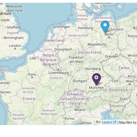
Leaflet
| Map tiles 