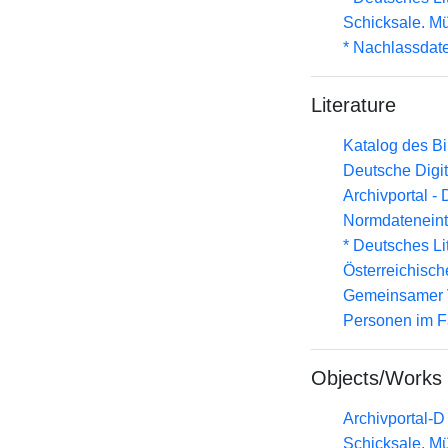
Schicksale. 
* Nachlassdat
Literature
Katalog des B
Deutsche Digit
Archivportal -
Normdateneint
* Deutsches Li
Österreichisc
Gemeinsamer 
Personen im F
Objects/Works
Archivportal-
Schicksale. 