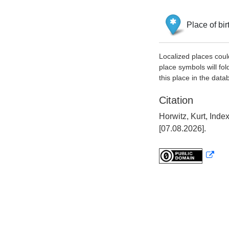
Place of bir
Localized places coul
place symbols will fol
this place in the data
Citation
Horwitz, Kurt, Ind
[07.08.2026].