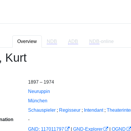
Overview
NDB
ADB
NDB
-online
, Kurt
1897 – 1974
Neuruppin
München
Schauspieler
;
Regisseur
;
Intendant
;
Theaterint
nation
-
GND: 117011797
|
GND-Explorer
|
OGND