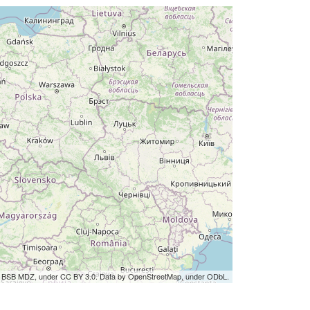
by BSB MDZ, under CC BY 3.0. Data by OpenStreetMap, under ODbL.