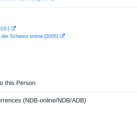
010-]
 der Schweiz online [2005]
o this Person
urrences (NDB-online/NDB/ADB)