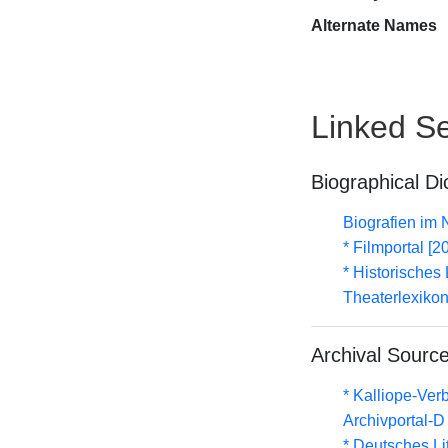
Alternate Names
Linked Se
Biographical Di
Biografien im
* Filmportal [2
* Historisches
Theaterlexikon
Archival Sourc
* Kalliope-Ve
Archivportal-
* Deutsches Li