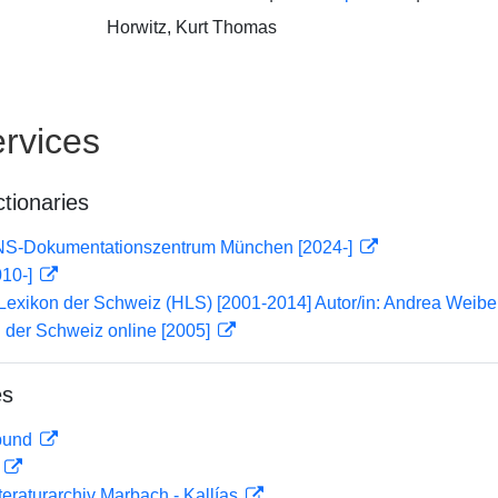
Horwitz, Kurt Thomas
rvices
ctionaries
 NS-Dokumentationszentrum München [2024-]
010-]
 Lexikon der Schweiz (HLS) [2001-2014] Autor/in: Andrea Weibe
 der Schweiz online [2005]
es
rbund
D
teraturarchiv Marbach - Kallías