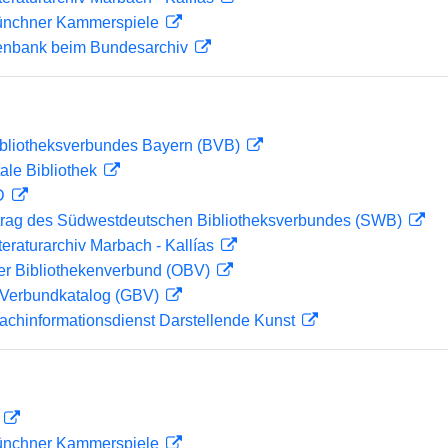
Münchner Kammerspiele
enbank beim Bundesarchiv
ibliotheksverbundes Bayern (BVB)
ale Bibliothek
 D
rag des Südwestdeutschen Bibliotheksverbundes (SWB)
teraturarchiv Marbach - Kallías
her Bibliothekenverbund (OBV)
Verbundkatalog (GBV)
achinformationsdienst Darstellende Kunst
D
Münchner Kammerspiele