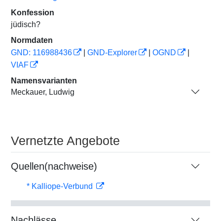
Konfession
jüdisch?
Normdaten
GND: 116988436
|
GND-Explorer
|
OGND
|
VIAF
Namensvarianten
Meckauer, Ludwig
Vernetzte Angebote
Quellen(nachweise)
* Kalliope-Verbund
Nachlässe