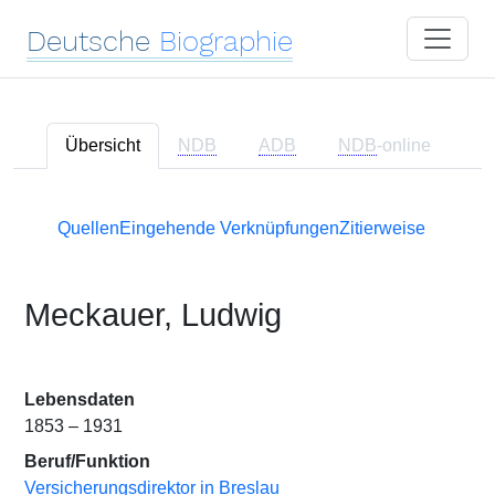
Deutsche
Biographie
Übersicht
NDB
ADB
NDB
-online
Quellen
Eingehende Verknüpfungen
Zitierweise
Meckauer, Ludwig
Lebensdaten
1853 – 1931
Beruf/Funktion
Versicherungsdirektor in Breslau