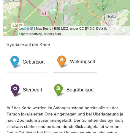
Leaflet
| Map tiles by BSB MDZ, under CC BY 3.0. Data by
OpenStreetMap, under ODbL.
Symbole auf der Karte
Geburtsort
Wirkungsort
Sterbeort
Begräbnisort
Auf der Karte werden im Anfangszustand bereits alle zu der
Person lokalisierten Orte eingetragen und bei Überlagerung je
nach Zoomstufe zusammengefaßt. Der Schatten des Symbols
ist etwas stärker und es kann durch Klick aufgefaltet werden.
Jeder Ort bietet bei Klick oder Mouseover einen Infokasten.