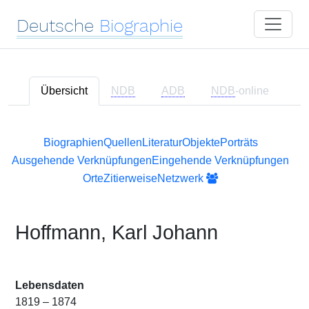
Deutsche
Biographie
Übersicht
NDB
ADB
NDB
-online
Biographien
Quellen
Literatur
Objekte
Porträts
Ausgehende Verknüpfungen
Eingehende Verknüpfungen
Orte
Zitierweise
Netzwerk
Hoffmann, Karl Johann
Lebensdaten
1819 – 1874