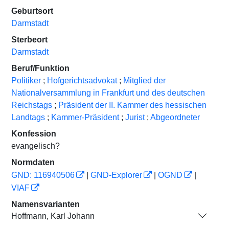
Geburtsort
Darmstadt
Sterbeort
Darmstadt
Beruf/Funktion
Politiker
;
Hofgerichtsadvokat
;
Mitglied der
Nationalversammlung in Frankfurt und des deutschen
Reichstags
;
Präsident der II. Kammer des hessischen
Landtags
;
Kammer-Präsident
;
Jurist
;
Abgeordneter
Konfession
evangelisch?
Normdaten
GND: 116940506
|
GND-Explorer
|
OGND
|
VIAF
Namensvarianten
Hoffmann, Karl Johann