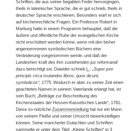
Schriften, die aus seiner begabten Feder hervorgingen,
theils in lateinischer Sprache, die er gut schrieb, theils in
deutscher Sprache erschienen. Besonders warf er sich
auf kirchenrechtliche Fragen. Ein Professor Robert in
Marburg hatte in einem Programm behauptet, daß die
äußere und öffentliche Ruhe der evangelischen Kirche
nicht erschüttert werden könne, wenn mit den bisher
angenommenen symbolischen Büchern eine
Veränderung vorgenommen werde, und daß der
Landesherr kraft des ihm zustehenden
jus reformandi
dazu berechtigt sei. Dawider schrieb
L.
:
„Super jure
principis circa mutandos libros, quos dicunt,
symbolicos“, 1775.
Wodurch er aber zu seiner Zeit einen
geachteten Namen in seinem Vaterlande erlangt hat, ist
sein Buch: „Beiträge zur Beschreibung des
Kirchenstaates der Hessen-Kasselschen Lande“, 1781.
Diese so nützliche
Zusammenstellung
hat nur ein Mann
von seinem Fleiße und seiner Umsicht bewerkstelligen
können. Seine mancherlei Gutachten und Schriften
sammelte er unter dem Titel: „Kleine Schriften“ in 3