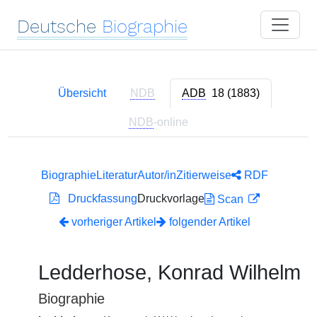
Deutsche
Biographie
Übersicht
NDB
ADB
18 (1883)
NDB
-online
Biographie
Literatur
Autor/in
Zitierweise
RDF
Druckfassung
Druckvorlage
Scan
vorheriger Artikel
folgender Artikel
Ledderhose, Konrad Wilhelm
Biographie