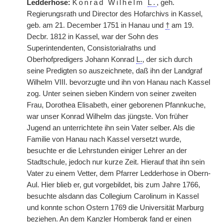
Ledderhose:
Konrad Wilhelm
L.
, geh.
Regierungsrath und Director des Hofarchivs in Kassel,
geb. am 21. December 1751 in Hanau und
†
am 19.
Decbr. 1812 in Kassel, war der Sohn des
Superintendenten, Consistorialraths und
Oberhofpredigers Johann Konrad
L.
, der sich durch
seine Predigten so auszeichnete, daß ihn der Landgraf
Wilhelm VIII. bevorzugte und ihn von Hanau nach Kassel
zog. Unter seinen sieben Kindern von seiner zweiten
Frau, Dorothea Elisabeth, einer geborenen Pfannkuche,
war unser Konrad Wilhelm das jüngste. Von früher
Jugend an unterrichtete ihn sein Vater selber. Als die
Familie von Hanau nach Kassel versetzt wurde,
besuchte er die Lehrstunden einiger Lehrer an der
Stadtschule, jedoch nur kurze Zeit. Hierauf that ihn sein
Vater zu einem Vetter, dem Pfarrer Ledderhose in Obern-
Aul. Hier blieb er, gut vorgebildet, bis zum Jahre 1766,
besuchte alsdann das Collegium Carolinum in Kassel
und konnte schon Ostern 1769 die Universität Marburg
beziehen. An dem Kanzler Hombergk fand er einen