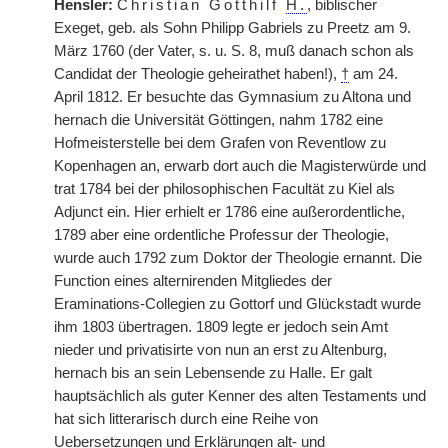
Hensler:
Christian Gotthilf
H.
, biblischer
Exeget, geb. als Sohn Philipp Gabriels zu Preetz am 9.
März 1760 (der Vater, s. u. S. 8, muß danach schon als
Candidat der Theologie geheirathet haben!),
†
am 24.
April 1812. Er besuchte das Gymnasium zu Altona und
hernach die Universität Göttingen, nahm 1782 eine
Hofmeisterstelle bei dem Grafen von Reventlow zu
Kopenhagen an, erwarb dort auch die Magisterwürde und
trat 1784 bei der philosophischen Facultät zu Kiel als
Adjunct ein. Hier erhielt er 1786 eine außerordentliche,
1789 aber eine ordentliche Professur der Theologie,
wurde auch 1792 zum Doktor der Theologie ernannt. Die
Function eines alternirenden Mitgliedes der
Eraminations-Collegien zu Gottorf und Glückstadt wurde
ihm 1803 übertragen. 1809 legte er jedoch sein Amt
nieder und privatisirte von nun an erst zu Altenburg,
hernach bis an sein Lebensende zu Halle. Er galt
hauptsächlich als guter Kenner des alten Testaments und
hat sich litterarisch durch eine Reihe von
Uebersetzungen und Erklärungen alt- und