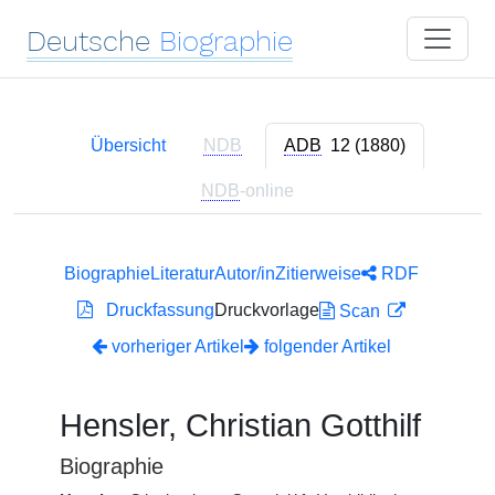
Deutsche
Biographie
Übersicht
NDB
ADB
12 (1880)
NDB
-online
Biographie
Literatur
Autor/in
Zitierweise
RDF
Druckfassung
Druckvorlage
Scan
vorheriger Artikel
folgender Artikel
Hensler, Christian Gotthilf
Biographie