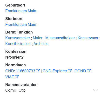
Geburtsort
Frankfurt am Main
Sterbeort
Frankfurt am Main
Beruf/Funktion
Kunstsammler
;
Maler
;
Museumsdirektor
;
Konservator
;
Kunsthistoriker
;
Architekt
Konfession
reformiert?
Normdaten
GND: 116680733
|
GND-Explorer
|
OGND
|
VIAF
Namensvarianten
Cornill, Otto