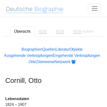
Deutsche
Biographie
Übersicht
NDB
ADB
NDB
-online
Biographien
Quellen
Literatur
Objekte
Ausgehende Verknüpfungen
Eingehende Verknüpfungen
Orte
Zitierweise
Netzwerk
Cornill, Otto
Lebensdaten
1824 – 1907