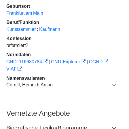
Geburtsort
Frankfurt am Main
Beruf/Funktion
Kunstsammler
;
Kaufmann
Konfession
reformiert?
Normdaten
GND: 116680784
|
GND-Explorer
|
OGND
|
VIAF
Namensvarianten
Cornill, Heinrich Anton
Vernetzte Angebote
Biografische Lexika/Biogramme