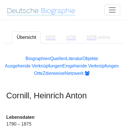
Deutsche
Biographie
Übersicht
NDB
ADB
NDB
-online
Biographien
Quellen
Literatur
Objekte
Ausgehende Verknüpfungen
Eingehende Verknüpfungen
Orte
Zitierweise
Netzwerk
Cornill, Heinrich Anton
Lebensdaten
1790 – 1875