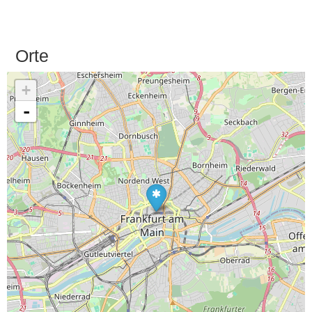
Orte
+
-