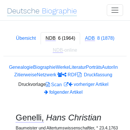
Deutsche
Biographie
Übersicht
NDB
6 (1964)
ADB
8 (1878)
NDB
-online
Genealogie
Biographie
Werke
Literatur
Porträts
Autor/in
Zitierweise
Netzwerk
RDF
Druckfassung
Druckvorlage
vorheriger Artikel
Scan
folgender Artikel
Genelli,
Hans Christian
Baumeister und Altertumswissenschaftler,
*
23.4.1763