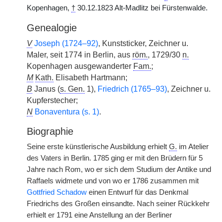
Kopenhagen,
†
30.12.1823 Alt-Madlitz bei Fürstenwalde.
Genealogie
V
Joseph (1724–92)
, Kunststicker, Zeichner u.
Maler, seit 1774 in Berlin, aus
röm.
, 1729/30
n.
Kopenhagen ausgewanderter
Fam.
;
M
Kath.
Elisabeth Hartmann;
B
Janus (
s. Gen.
1),
Friedrich (1765–93)
, Zeichner u.
Kupferstecher;
N
Bonaventura (s. 1)
.
Biographie
Seine erste künstlerische Ausbildung erhielt
G.
im Atelier
des Vaters in Berlin. 1785 ging er mit den Brüdern für 5
Jahre nach Rom, wo er sich dem Studium der Antike und
Raffaels widmete und von wo er 1786 zusammen mit
Gottfried Schadow
einen Entwurf für das Denkmal
Friedrichs des Großen einsandte. Nach seiner Rückkehr
erhielt er 1791 eine Anstellung an der Berliner