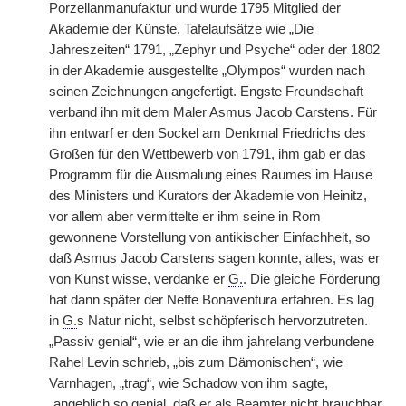
Porzellanmanufaktur und wurde 1795 Mitglied der
Akademie der Künste. Tafelaufsätze wie „Die
Jahreszeiten“ 1791, „Zephyr und Psyche“ oder der 1802
in der Akademie ausgestellte „Olympos“ wurden nach
seinen Zeichnungen angefertigt. Engste Freundschaft
verband ihn mit dem Maler Asmus Jacob Carstens. Für
ihn entwarf er den Sockel am Denkmal Friedrichs des
Großen für den Wettbewerb von 1791, ihm gab er das
Programm für die Ausmalung eines Raumes im Hause
des Ministers und Kurators der Akademie von Heinitz,
vor allem aber vermittelte er ihm seine in Rom
gewonnene Vorstellung von antikischer Einfachheit, so
daß Asmus Jacob Carstens sagen konnte, alles, was er
von Kunst wisse, verdanke er
G.
. Die gleiche Förderung
hat dann später der Neffe Bonaventura erfahren. Es lag
in
G.
s Natur nicht, selbst schöpferisch hervorzutreten.
„Passiv genial“, wie er an die ihm jahrelang verbundene
Rahel Levin schrieb, „bis zum Dämonischen“, wie
Varnhagen, „trag“, wie Schadow von ihm sagte,
„angeblich so genial, daß er als Beamter nicht brauchbar