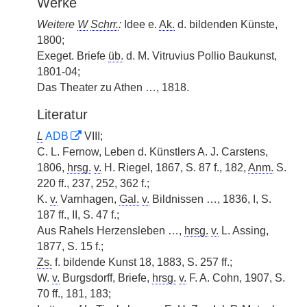
Werke
Weitere
W
Schrr.
:
Idee e.
Ak.
d. bildenden Künste,
1800;
Exeget. Briefe
üb.
d. M. Vitruvius Pollio Baukunst,
1801-04;
Das Theater zu Athen …, 1818.
Literatur
L
ADB
VIII;
C. L. Fernow, Leben d. Künstlers A. J. Carstens,
1806,
hrsg.
v.
H. Riegel, 1867, S. 87 f., 182,
Anm.
S.
220 ff., 237, 252, 362 f.;
K.
v.
Varnhagen,
Gal.
v.
Bildnissen …, 1836, I, S.
187 ff., II, S. 47 f.;
Aus Rahels Herzensleben …,
hrsg.
v.
L. Assing,
1877, S. 15 f.;
Zs.
f. bildende Kunst 18, 1883, S. 257 ff.;
W.
v.
Burgsdorff, Briefe,
hrsg.
v.
F. A. Cohn, 1907, S.
70 ff., 181, 183;