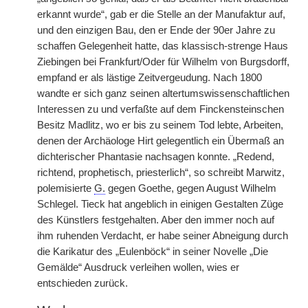
erkannt wurde“, gab er die Stelle an der Manufaktur auf,
und den einzigen Bau, den er Ende der 90er Jahre zu
schaffen Gelegenheit hatte, das klassisch-strenge Haus
Ziebingen bei Frankfurt/Oder für Wilhelm von Burgsdorff,
empfand er als lästige Zeitvergeudung. Nach 1800
wandte er sich ganz seinen altertumswissenschaftlichen
Interessen zu und verfaßte auf dem Finckensteinschen
Besitz Madlitz, wo er bis zu seinem Tod lebte, Arbeiten,
denen der Archäologe Hirt gelegentlich ein Übermaß an
dichterischer Phantasie nachsagen konnte. „Redend,
richtend, prophetisch, priesterlich“, so schreibt Marwitz,
polemisierte
G.
gegen Goethe, gegen August Wilhelm
Schlegel. Tieck hat angeblich in einigen Gestalten Züge
des Künstlers festgehalten. Aber den immer noch auf
ihm ruhenden Verdacht, er habe seiner Abneigung durch
die Karikatur des „Eulenböck“ in seiner Novelle „Die
Gemälde“ Ausdruck verleihen wollen, wies er
entschieden zurück.