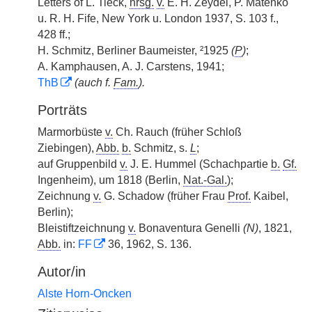
Letters of L. Tieck,
hrsg.
v.
E. H. Zeydel, P. Matenko
u. R. H. Fife, New York u. London 1937, S. 103 f.,
428 ff.;
H. Schmitz, Berliner Baumeister, ²1925
(
P
)
;
A. Kamphausen, A. J. Carstens, 1941;
ThB
(auch f.
Fam.
).
Porträts
Marmorbüste
v.
Ch. Rauch (früher Schloß
Ziebingen),
Abb.
b.
Schmitz, s.
L
;
auf Gruppenbild
v.
J. E. Hummel (Schachpartie
b.
Gf.
Ingenheim), um 1818 (Berlin,
Nat.-Gal.
);
Zeichnung
v.
G. Schadow (früher Frau
Prof.
Kaibel,
Berlin);
Bleistiftzeichnung
v.
Bonaventura Genelli
(N)
, 1821,
Abb.
in:
FF
36, 1962, S. 136.
Autor/in
Alste Horn-Oncken