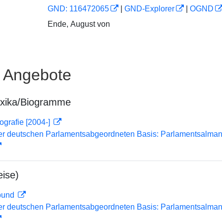
GND: 116472065
|
GND-Explorer
|
OGND
Ende, August von
e Angebote
exika/Biogramme
ografie [2004-]
er deutschen Parlamentsabgeordneten Basis: Parlamentsalma
ise)
rbund
er deutschen Parlamentsabgeordneten Basis: Parlamentsalma