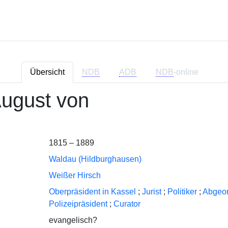
Übersicht
NDB
ADB
NDB
-online
ugust von
1815 – 1889
Waldau (Hildburghausen)
Weißer Hirsch
Oberpräsident in Kassel
;
Jurist
;
Politiker
;
Abgeor
Polizeipräsident
;
Curator
evangelisch?