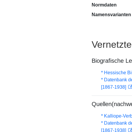
Normdaten
Namensvarianten
Vernetzt
Biografische L
* Hessische Bi
* Datenbank d
[1867-1938]
Quellen(nachwe
* Kalliope-Ve
* Datenbank d
[1867-1938]