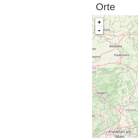
Orte
+
-