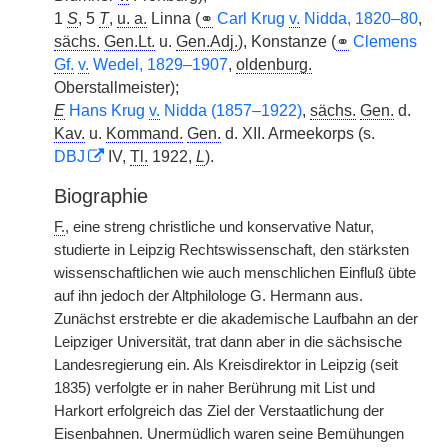
1
S
, 5
T
,
u. a.
Linna (
⚭
Carl Krug
v.
Nidda, 1820–80
,
sächs.
Gen.Lt.
u.
Gen.Adj.
), Konstanze (
⚭
Clemens
Gf.
v.
Wedel, 1829–1907
,
oldenburg.
Oberstallmeister);
E
Hans Krug
v.
Nidda (1857–1922)
,
sächs.
Gen.
d.
Kav.
u.
Kommand.
Gen.
d. XII. Armeekorps (s.
DBJ
IV,
Tl.
1922,
L
).
Biographie
F.
, eine streng christliche und konservative Natur,
studierte in Leipzig Rechtswissenschaft, den stärksten
wissenschaftlichen wie auch menschlichen Einfluß übte
auf ihn jedoch der Altphilologe G. Hermann aus.
Zunächst erstrebte er die akademische Laufbahn an der
Leipziger Universität, trat dann aber in die sächsische
Landesregierung ein. Als Kreisdirektor in Leipzig (seit
1835) verfolgte er in naher Berührung mit List und
Harkort erfolgreich das Ziel der Verstaatlichung der
Eisenbahnen. Unermüdlich waren seine Bemühungen