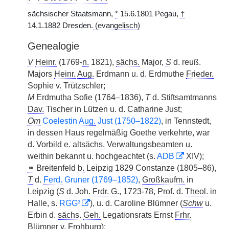
sächsischer Staatsmann,
*
15.6.1801 Pegau,
†
14.1.1882 Dresden.
(evangelisch)
Genealogie
V
Heinr.
(1769-
n.
1821),
sächs.
Major,
S
d. reuß.
Majors
Heinr.
Aug.
Erdmann u. d. Erdmuthe
Frieder.
Sophie
v.
Trützschler;
M
Erdmutha Sofie (1764–1836),
T
d. Stiftsamtmanns
Dav.
Tischer in Lützen u. d. Catharine Just;
Om
Coelestin
Aug.
Just (1750–1822)
, in Tennstedt,
in dessen Haus regelmäßig Goethe verkehrte, war
d. Vorbild e.
altsächs.
Verwaltungsbeamten u.
weithin bekannt u. hochgeachtet (s.
ADB
XIV);
⚭
Breitenfeld
b.
Leipzig 1829 Constanze (1805–86),
T
d.
Ferd.
Gruner (1769–1852)
,
Großkaufm.
in
Leipzig (
S
d.
Joh.
Frdr.
G.
, 1723-78,
Prof.
d.
Theol.
in
Halle, s.
RGG³
), u. d. Caroline Blümner (
Schw
u.
Erbin d.
sächs.
Geh.
Legationsrats Ernst
Frhr.
Blümner
v.
Frohburg);