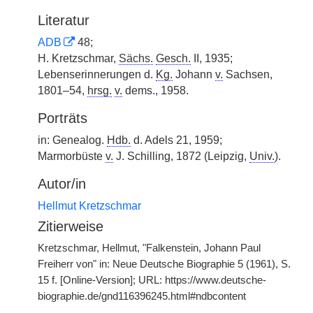
Literatur
ADB
48;
H. Kretzschmar,
Sächs.
Gesch.
II, 1935;
Lebenserinnerungen d.
Kg.
Johann
v.
Sachsen,
1801–54,
hrsg.
v.
dems., 1958.
Porträts
in: Genealog.
Hdb.
d. Adels 21, 1959;
Marmorbüste
v.
J. Schilling, 1872 (Leipzig,
Univ.
).
Autor/in
Hellmut Kretzschmar
Zitierweise
Kretzschmar, Hellmut, "Falkenstein, Johann Paul
Freiherr von" in: Neue Deutsche Biographie 5 (1961), S.
15 f. [Online-Version]; URL: https://www.deutsche-
biographie.de/gnd116396245.html#ndbcontent