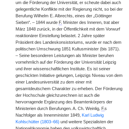
um die Förderung der Universität, er scheute dabei auch
gelegentliche Konflikte
|
mit der Regierung nicht, so bei der
Berufung Wilhelm E. Albrechts, eines der „Göttinger
Sieben“. – 1844 wurde
F.
Minister des Inneren, trat aber
März 1848 zurück, in der Öffentlichkeit mit dem Vorwurf
reaktionärer Einstellung belastet. 2 Jahre später
Präsident des Landeskonsistoriums, wurde er nach dem
politischen Umschwung 1851 Kultusminister (bis 1871).
– Seine besonderen Leistungen als Minister beruhen
vornehmlich auf der Förderung der Universität Leipzig
und ihrer wissenschaftlichen Institute. Es ist seiner
geschickten Initiative gelungen, Leipzigs Niveau von dem
einer Landesuniversität zu dem einer mit
gesamtdeutschem Charakter zu erheben. Der Förderung
der Hochschule gleichzurechnen ist auch die
hervorragende Ergänzung des Beamtenkörpers der
Ministerien durch Berufungen. A. Ch. Weinlig,
F.
s
Nachfolger als Innenminister 1849,
Karl Ludwig
Kohlschütter (1803–66)
und weitere Spezialisten der
Nationalökonomie haben den volkswirtschaftlich