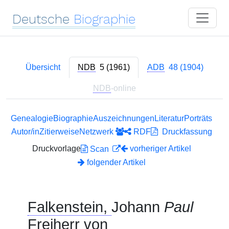
Deutsche
Biographie
Übersicht
NDB
5 (1961)
ADB
48 (1904)
NDB
-online
Genealogie
Biographie
Auszeichnungen
Literatur
Porträts
Autor/in
Zitierweise
Netzwerk
RDF
Druckfassung
Druckvorlage
vorheriger Artikel
Scan
folgender Artikel
Falkenstein,
Johann
Paul
Freiherr von