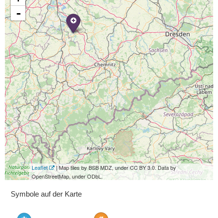
-
Leaflet
| Map tiles by BSB MDZ, under CC BY 3.0. Data by
OpenStreetMap, under ODbL.
Symbole auf der Karte