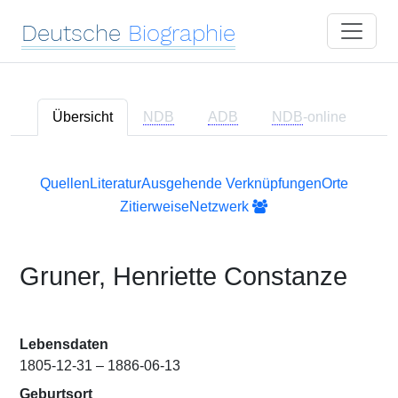
Deutsche
Biographie
Übersicht
NDB
ADB
NDB
-online
Quellen
Literatur
Ausgehende Verknüpfungen
Orte
Zitierweise
Netzwerk
Gruner, Henriette Constanze
Lebensdaten
1805-12-31 – 1886-06-13
Geburtsort