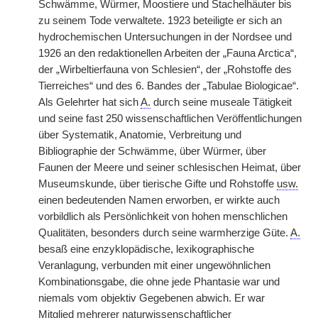
Schwämme, Würmer, Moostiere und Stachelhäuter bis
zu seinem Tode verwaltete. 1923 beteiligte er sich an
hydrochemischen Untersuchungen in der Nordsee und
1926 an den redaktionellen Arbeiten der „Fauna Arctica“,
der „Wirbeltierfauna von Schlesien“, der „Rohstoffe des
Tierreiches“ und des 6. Bandes der „Tabulae Biologicae“.
Als Gelehrter hat sich
A.
durch seine museale Tätigkeit
und seine fast 250 wissenschaftlichen Veröffentlichungen
über Systematik, Anatomie, Verbreitung und
Bibliographie der Schwämme, über Würmer, über
Faunen der Meere und seiner schlesischen Heimat, über
Museumskunde, über tierische Gifte und Rohstoffe
usw.
einen bedeutenden Namen erworben, er wirkte auch
vorbildlich als Persönlichkeit von hohen menschlichen
Qualitäten, besonders durch seine warmherzige Güte.
A.
besaß eine enzyklopädische, lexikographische
Veranlagung, verbunden mit einer ungewöhnlichen
Kombinationsgabe, die ohne jede Phantasie war und
niemals vom objektiv Gegebenen abwich. Er war
Mitglied mehrerer naturwissenschaftlicher