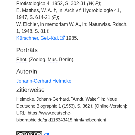
Protistologica 4, 1952, S. 302-31
(
W
,
P
)
;
E. Matthes, W.
A.
†, in: Archiv f. Hydrobiologie 41,
1947, S. 614-21
(
P
)
;
W. Eichler, In memoriam W.
A.
, in:
Naturwiss.
Rdsch.
1, 1948, S. 81 f.;
Kürschner, Gel.-Kal.
1935.
Porträts
Phot.
(Zoolog.
Mus.
Berlin).
Autor/in
Johann-Gerhard Helmcke
Zitierweise
Helmcke, Johann-Gerhard, "Arndt, Walter" in: Neue
Deutsche Biographie 1 (1953), S. 362 f. [Online-Version];
URL: https://www.deutsche-
biographie.de/gnd116343419.html#ndbcontent