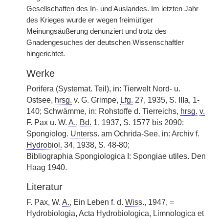
Gesellschaften des In- und Auslandes. Im letzten Jahr
des Krieges wurde er wegen freimütiger
Meinungsäußerung denunziert und trotz des
Gnadengesuches der deutschen Wissenschaftler
hingerichtet.
Werke
Porifera (Systemat. Teil), in: Tierwelt Nord- u.
Ostsee,
hrsg.
v.
G. Grimpe,
Lfg.
27, 1935, S. IIIa, 1-
140; Schwämme, in: Rohstoffe d. Tierreichs,
hrsg.
v.
F. Pax u. W.
A.
,
Bd.
1, 1937, S. 1577 bis 2090;
Spongiolog.
Unterss.
am Ochrida-See, in: Archiv f.
Hydrobiol.
34, 1938, S. 48-80;
Bibliographia Spongiologica I: Spongiae utiles. Den
Haag 1940.
Literatur
F. Pax, W.
A.
, Ein Leben f. d.
Wiss.
, 1947, =
Hydrobiologia, Acta Hydrobiologica, Limnologica et