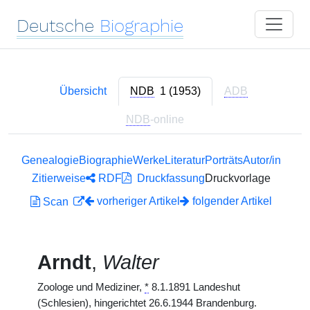
Deutsche
Biographie
Übersicht
NDB
1 (1953)
ADB
NDB
-online
Genealogie
Biographie
Werke
Literatur
Porträts
Autor/in
Zitierweise
RDF
Druckfassung
Druckvorlage
vorheriger Artikel
folgender Artikel
Scan
Arndt
,
Walter
Zoologe und Mediziner,
*
8.1.1891 Landeshut
(Schlesien), hingerichtet 26.6.1944 Brandenburg.