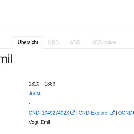
Übersicht
NDB
ADB
NDB
-online
mil
1820 – 1883
Jurist
-
GND: 104927492X
|
GND-Explorer
|
OGND
Vogt, Emil