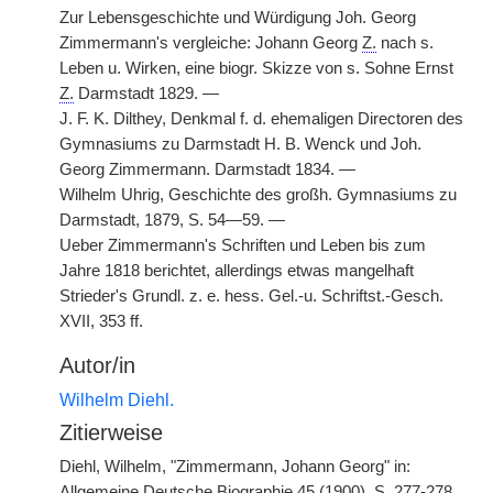
Zur Lebensgeschichte und Würdigung Joh. Georg
Zimmermann's vergleiche: Johann Georg
Z.
nach s.
Leben u. Wirken, eine biogr. Skizze von s. Sohne Ernst
Z.
Darmstadt 1829. —
J. F. K. Dilthey, Denkmal f. d. ehemaligen Directoren des
Gymnasiums zu Darmstadt H. B. Wenck und Joh.
Georg Zimmermann. Darmstadt 1834. —
Wilhelm Uhrig, Geschichte des großh. Gymnasiums zu
Darmstadt, 1879, S. 54—59. —
Ueber Zimmermann's Schriften und Leben bis zum
Jahre 1818 berichtet, allerdings etwas mangelhaft
Strieder's Grundl. z. e. hess. Gel.-u. Schriftst.-Gesch.
XVII, 353 ff.
Autor/in
Wilhelm Diehl.
Zitierweise
Diehl, Wilhelm, "Zimmermann, Johann Georg" in:
Allgemeine Deutsche Biographie 45 (1900), S. 277-278