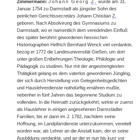
Zimmermann:
Johann Georg
Z.
wurde am 31.
Januar 1754 zu Darmstadt als jüngster Sohn des
peinlichen Gerichtssecretärs Johann Christian
Z.
geboren. Nach Absolvirung des Gymnasiums zu
Darmstadt, wo er namentlich dem veredelnden Einfluß
des später berühmt gewordenen hessischen
Historiographen Helfrich Bernhard Wenck viel verdankte,
bezog er 1772 die Landesuniversität Gießen, um dort
unter großen Entbehrungen Theologie, Philologie und
Pädagogik zu studiren. Nur mit der angestrengtesten
Thätigkeit gelang es dem vaterlos gewordenen Jüngling,
der sich durch Herstellung von Gelegenheitsgedichten
und Hauslehrerdienste nothdürftig ernähren mußte,
nebenher in fünf Jahren das begonnene Studium zu
vollenden. In die Heimath zurückgekehrt, wirkte er zuerst
als Hauslehrer in einigen angesehenen Darmstädter
Familien, bis er dann im J. 1782, nachdem seine
Hoffnung, im Landpfarrdienste unterzukommen, vereitelt
worden war, als Lehrer an die Anstalt kam, der er seine
Ausbildung verdankte, und an der er nun bis kurz vor