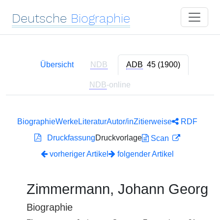
Deutsche
Biographie
Übersicht
NDB
ADB
45 (1900)
NDB
-online
Biographie
Werke
Literatur
Autor/in
Zitierweise
RDF
Druckfassung
Druckvorlage
Scan
vorheriger Artikel
folgender Artikel
Zimmermann, Johann Georg
Biographie