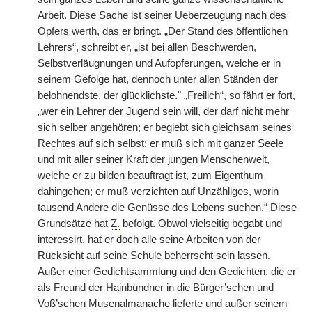
Arbeit. Diese Sache ist seiner Ueberzeugung nach des
Opfers werth, das er bringt. „Der Stand des öffentlichen
Lehrers“,
|
schreibt er, „ist bei allen Beschwerden,
Selbstverläugnungen und Aufopferungen, welche er in
seinem Gefolge hat, dennoch unter allen Ständen der
belohnendste, der glücklichste." „Freilich“, so fährt er fort,
„wer ein Lehrer der Jugend sein will, der darf nicht mehr
sich selber angehören; er begiebt sich gleichsam seines
Rechtes auf sich selbst; er muß sich mit ganzer Seele
und mit aller seiner Kraft der jungen Menschenwelt,
welche er zu bilden beauftragt ist, zum Eigenthum
dahingehen; er muß verzichten auf Unzähliges, worin
tausend Andere die Genüsse des Lebens suchen.“ Diese
Grundsätze hat
Z.
befolgt. Obwol vielseitig begabt und
interessirt, hat er doch alle seine Arbeiten von der
Rücksicht auf seine Schule beherrscht sein lassen.
Außer einer Gedichtsammlung und den Gedichten, die er
als Freund der Hainbündner in die Bürger’schen und
Voß’schen Musenalmanache lieferte und außer seinem