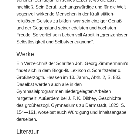
schönen Schlußjahren seines Lebens, wo die Last
nachließ. Sein Beruf, „achtungswürdige und für die Welt
segenvoll wirkende Menschen in der Kraft sittlich-
religiösen Geistes zu bilden“ war sein einziger Genuß
und der Gegenstand seiner edelsten und höchsten
Freude. So verlief sein Leben voll Arbeit in „grenzenloser
Selbstlosigkeit und Selbstverleugnung“.
Werke
Ein Verzeichniß der Schriften Joh. Georg Zimmermann's
findet sich in dem Biogr.-lit. Lexikon d. Schriftsteller d.
Großherzogth. Hessen im 19. Jahrh., Abth. 2, S. 833.
Daselbst werden auch alle in den
Gymnasialprogrammen niedergelegten Arbeiten
mitgetheilt. Außerdem bei J. F. K. Dilthey, Geschichte
des großherzogl. Gymnasiums zu Darmstadt, 1829, S.
154—161, woselbst auch Würdigung und Inhaltsangabe
derselben.
Literatur