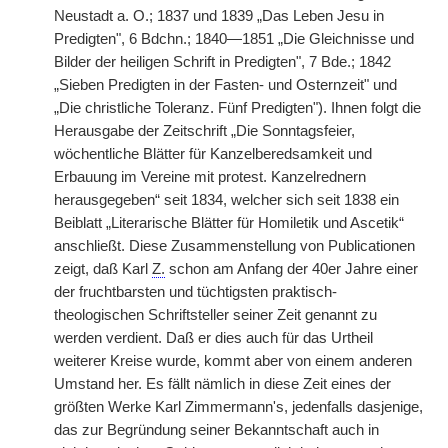
Neustadt a. O.; 1837 und 1839 „Das Leben Jesu in
Predigten", 6 Bdchn.; 1840—1851 „Die Gleichnisse und
Bilder der heiligen Schrift in Predigten", 7 Bde.; 1842
„Sieben Predigten in der Fasten- und Osternzeit" und
„Die christliche Toleranz. Fünf Predigten"). Ihnen folgt die
Herausgabe der Zeitschrift „Die Sonntagsfeier,
wöchentliche Blätter für Kanzelberedsamkeit und
Erbauung im Vereine mit protest. Kanzelrednern
herausgegeben“ seit 1834, welcher sich seit 1838 ein
Beiblatt „Literarische Blätter für Homiletik und Ascetik“
anschließt. Diese Zusammenstellung von Publicationen
zeigt, daß Karl
Z.
schon am Anfang der 40er Jahre einer
der fruchtbarsten und tüchtigsten praktisch-
theologischen Schriftsteller seiner Zeit genannt zu
werden verdient. Daß er dies auch für das Urtheil
weiterer Kreise wurde, kommt aber von einem anderen
Umstand her. Es fällt nämlich in diese Zeit eines der
größten Werke Karl Zimmermann's, jedenfalls dasjenige,
das zur Begründung seiner Bekanntschaft auch in