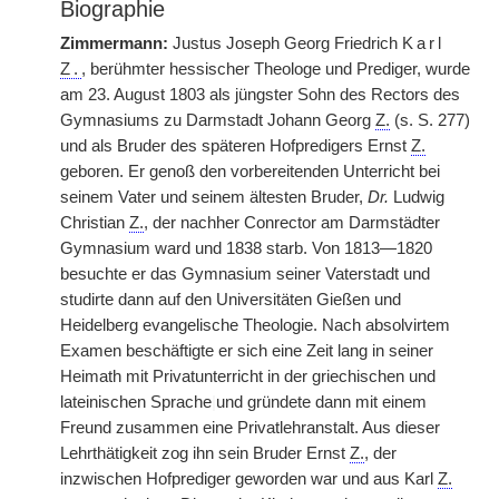
Biographie
Zimmermann:
Justus Joseph Georg Friedrich
Karl
Z.
, berühmter hessischer Theologe und Prediger, wurde
am 23. August 1803 als jüngster Sohn des Rectors des
Gymnasiums zu Darmstadt Johann Georg
Z.
(s. S. 277)
und als Bruder des späteren Hofpredigers Ernst
Z.
geboren. Er genoß den vorbereitenden Unterricht bei
seinem Vater und seinem ältesten Bruder,
Dr.
Ludwig
Christian
Z.
, der nachher Conrector am Darmstädter
Gymnasium ward und 1838 starb. Von 1813—1820
besuchte er das Gymnasium seiner Vaterstadt und
studirte dann auf den Universitäten Gießen und
Heidelberg evangelische Theologie. Nach absolvirtem
Examen beschäftigte er sich eine Zeit lang in seiner
Heimath mit Privatunterricht in der griechischen und
lateinischen Sprache
|
und gründete dann mit einem
Freund zusammen eine Privatlehranstalt. Aus dieser
Lehrthätigkeit zog ihn sein Bruder Ernst
Z.
, der
inzwischen Hofprediger geworden war und aus Karl
Z.