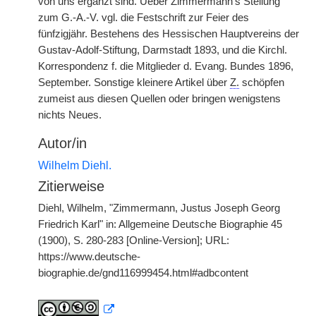
von uns ergänzt sind. Ueber Zimmermann's Stellung
zum G.-A.-V. vgl. die Festschrift zur Feier des
fünfzigjähr. Bestehens des Hessischen Hauptvereins der
Gustav-Adolf-Stiftung, Darmstadt 1893, und die Kirchl.
Korrespondenz f. die Mitglieder d. Evang. Bundes 1896,
September. Sonstige kleinere Artikel über
Z.
schöpfen
zumeist aus diesen Quellen oder bringen wenigstens
nichts Neues.
Autor/in
Wilhelm Diehl.
Zitierweise
Diehl, Wilhelm, "Zimmermann, Justus Joseph Georg
Friedrich Karl" in: Allgemeine Deutsche Biographie 45
(1900), S. 280-283 [Online-Version]; URL:
https://www.deutsche-
biographie.de/gnd116999454.html#adbcontent