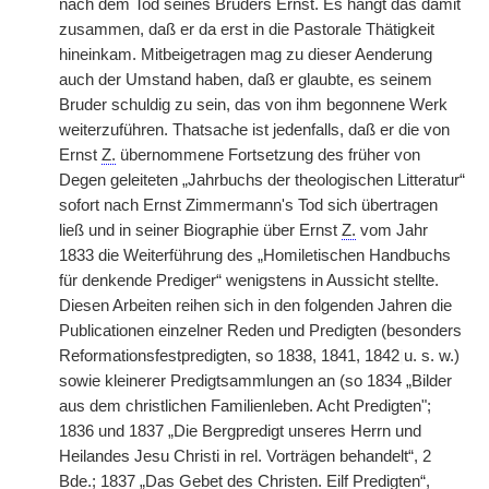
nach dem Tod seines Bruders Ernst. Es hängt das damit
zusammen, daß er da erst in die Pastorale Thätigkeit
hineinkam. Mitbeigetragen mag zu dieser Aenderung
auch der Umstand haben, daß er glaubte, es seinem
Bruder schuldig zu sein, das von ihm begonnene Werk
weiterzuführen. Thatsache ist jedenfalls, daß er die von
Ernst
Z.
übernommene Fortsetzung des früher von
Degen geleiteten „Jahrbuchs der theologischen Litteratur“
sofort nach Ernst Zimmermann's Tod sich übertragen
ließ und in seiner Biographie über Ernst
Z.
vom Jahr
1833 die Weiterführung des „Homiletischen Handbuchs
für denkende Prediger“ wenigstens in Aussicht stellte.
Diesen Arbeiten reihen sich in den folgenden Jahren die
Publicationen einzelner Reden und Predigten (besonders
Reformationsfestpredigten, so 1838, 1841, 1842
|
u. s. w.)
sowie kleinerer Predigtsammlungen an (so 1834 „Bilder
aus dem christlichen Familienleben. Acht Predigten";
1836 und 1837 „Die Bergpredigt unseres Herrn und
Heilandes Jesu Christi in rel. Vorträgen behandelt“, 2
Bde.; 1837 „Das Gebet des Christen. Eilf Predigten“,