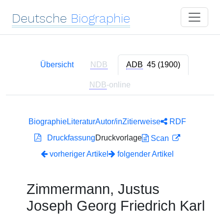
Deutsche
Biographie
Übersicht
NDB
ADB
45 (1900)
NDB
-online
Biographie
Literatur
Autor/in
Zitierweise
RDF
Druckfassung
Druckvorlage
Scan
vorheriger Artikel
folgender Artikel
Zimmermann, Justus
Joseph Georg Friedrich Karl