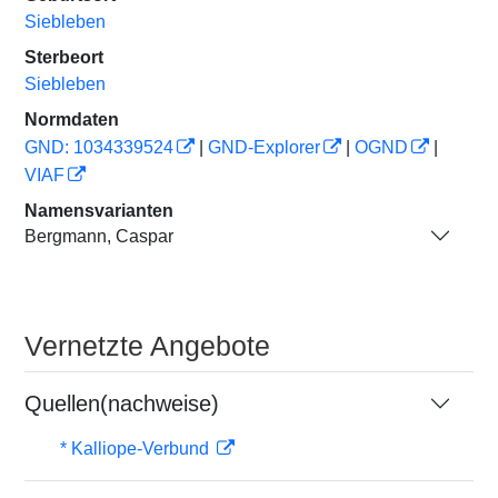
Siebleben
Sterbeort
Siebleben
Normdaten
GND: 1034339524
|
GND-Explorer
|
OGND
|
VIAF
Namensvarianten
Bergmann, Caspar
Vernetzte Angebote
Quellen(nachweise)
* Kalliope-Verbund