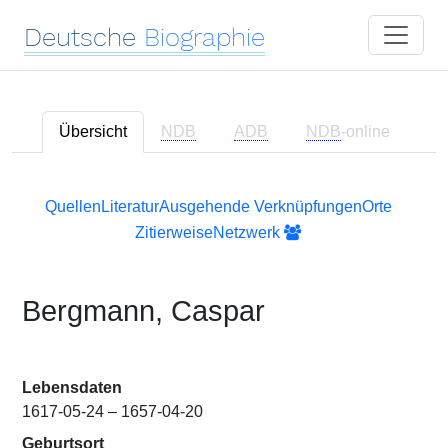
Deutsche
Biographie
Übersicht
NDB
ADB
NDB
-online
Quellen
Literatur
Ausgehende Verknüpfungen
Orte
Zitierweise
Netzwerk
Bergmann, Caspar
Lebensdaten
1617-05-24 – 1657-04-20
Geburtsort