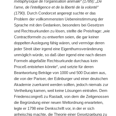
métaphysique de l'organisation animale“ (1789); „De
l'ame, de l'intelligence et de la liberté de la volonté“
(1790).
Durch Condorcet angeregt suchte er das
Problem der vollkommensten Uebereinstimmung der
Sprache mit den Gedanken, besonders bei Gesetzen
und Rechtsurkunden zu lösen, stellte die Preisfrage: „wie
Contractformeln zu entwerfen seien, die gar keiner
doppelten Auslegung fähig wären, und vermöge deren
jeder Streit über irgend eine Eigenthumsveränderung
unmöglich würde, so daß über irgend eine nach diesen
Formeln abgefaßte Rechtsurkunde durchaus kein
Proceß
|
entstehen könnte“, und setzte für deren
Beantwortung Beträge von 1000 und 500 Ducaten aus,
die von der Pariser, der Edinburger und einer deutschen
Akademie zuerkannt werden sollten, jedoch niemals zur
Vertheilung kamen, weil keine Lösungen eintrafen. Dem
Friedenscongreß zu Rastadt, von dem die Zeitgenossen
die Begründung einer neuen Weltordnung erwarteten,
legte er 1798 eine Denkschrift vor, in der er sich
anheischig machte, die Theorie einer Gesetzgebung zu