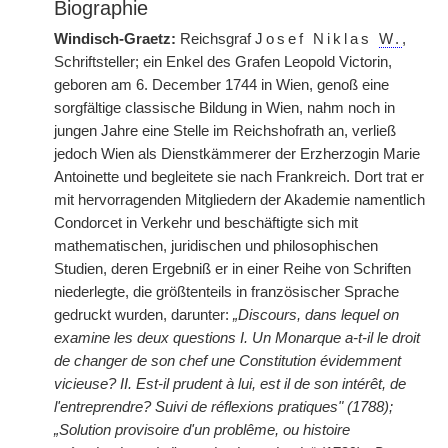
Biographie
Windisch-Graetz:
Reichsgraf
Josef Niklas
W.
,
Schriftsteller; ein Enkel des Grafen Leopold Victorin,
geboren am 6. December 1744 in Wien, genoß eine
sorgfältige classische Bildung in Wien, nahm noch in
jungen Jahre eine Stelle im Reichshofrath an, verließ
jedoch Wien als Dienstkämmerer der Erzherzogin Marie
Antoinette und begleitete sie nach Frankreich. Dort trat er
mit hervorragenden Mitgliedern der Akademie namentlich
Condorcet in Verkehr und beschäftigte sich mit
mathematischen, juridischen und philosophischen
Studien, deren Ergebniß er in einer Reihe von Schriften
niederlegte, die größtenteils in französischer Sprache
gedruckt wurden, darunter:
„Discours, dans lequel on
examine les deux questions I. Un Monarque a-t-il le droit
de changer de son chef une Constitution évidemment
vicieuse? II. Est-il prudent à lui, est il de son intérêt, de
l'entreprendre? Suivi de réflexions pratiques" (1788);
„Solution provisoire d'un problême, ou histoire