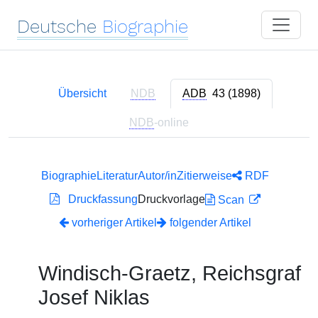
Deutsche
Biographie
Übersicht
NDB
ADB
43 (1898)
NDB
-online
Biographie
Literatur
Autor/in
Zitierweise
RDF
Druckfassung
Druckvorlage
Scan
vorheriger Artikel
folgender Artikel
Windisch-Graetz, Reichsgraf
Josef Niklas