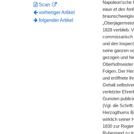
Napoleon’sche 
Scan
eaux et des forê
vorheriger Artikel
braunschweigisc
folgender Artikel
„Oberjägermeist
1828 verblieb. 
commissarisch a
und den Inspect
seine ganzen se
gezogen und hie
Oberhofmeister 
Folgen. Der Her
und eröffnete i
Gehalt selbstve
verletzter Ehrer
Gunsten publici
(Vgl. die Schri
Herzogthums Br
wirklich seiner
1830 zur Regier
Ruhestand zu tr