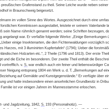
 preußischen Grafenstand zu theil. Seine Leiche wurde neben seiner 
iedhof in Braunschweig beigesetzt.
lmann im vollen Sinne des Wortes. Ausgezeichnet durch eine umfas
orstlichen Kenntnissen ausgestattet, leistete er seinem Vaterlande la
muß sein Name rühmlich genannt werden; seine Schriften bezeugen, da
g angelangt war. Er verfaßte folgende Werke: „Einige Bemerkungen 
„Ueber einige Insektenarten, die den Fichtenwaldungen vorzüglich sc
es Harzes, mit 3 illuminirten Kupfertafeln“ (1794); Ueber die forstm
nländischen Holzarten etc.“, 2 Theile (1796 und 1813). Der erste Thei
 und die Eiche im besonderen. Der zweite Theil enthält die Beschreib
 vortrefflich. v.
S.
war endlich auch ein feiner und liebenswürdiger Ca
eser Neigung entsprang 1804 ein Werk u. d. T. „Bemerkungen auf eine
n Beziehung auf Gemälde und Kunstgegenstände.“ Er verfügte über e
 und hatte insbesondere einen ansehnlichen Grundbesitz in Dribur
e Familie ist vor einigen Jahren im Mannesstamme erloschen.
t- und Jagdzeitung, 1842,
S.
193 (Personalnotiz). —