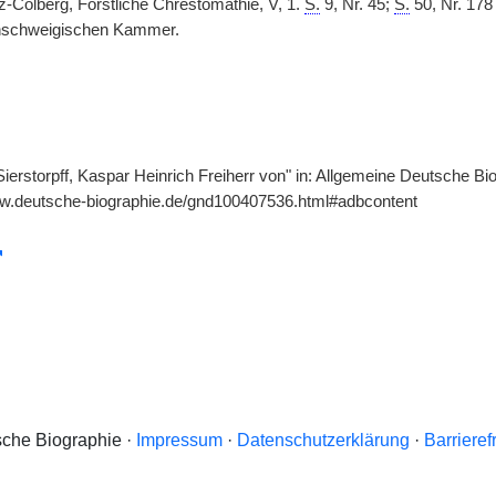
lz-Colberg, Forstliche Chrestomathie, V, 1.
S.
9, Nr. 45;
S.
50, Nr. 17
nschweigischen Kammer.
ierstorpff, Kaspar Heinrich Freiherr von" in: Allgemeine Deutsche Bio
ww.deutsche-biographie.de/gnd100407536.html#adbcontent
che Biographie ·
Impressum
·
Datenschutzerklärung
·
Barrieref