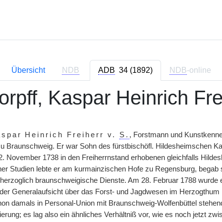
Übersicht
NDB
ADB
34 (1892)
NDB
-online
orpff, Kaspar Heinrich Fr
spar Heinrich Freiherr v.
S.
, Forstmann und Kunstkenne
u Braunschweig. Er war Sohn des fürstbischöfl. Hildesheimschen Ka
. November 1738 in den Freiherrnstand erhobenen gleichfalls Hild
er Studien lebte er am kurmainzischen Hofe zu Regensburg, begab si
 herzoglich braunschweigische Dienste. Am 28. Februar 1788 wurde 
t der Generalaufsicht über das Forst- und Jagdwesen im Herzogthu
hon damals in Personal-Union mit Braunschweig-Wolfenbüttel stehen
erung; es lag also ein ähnliches Verhältniß vor, wie es noch jetzt z