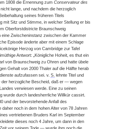
 ihm 1808 die Ernennung zum
Conservateur des
 nicht lange, und nachdem die herzoglich
eibehaltung seines früheren Titels
mit Sitz und Stimme, in welcher Stellung er bis
m Oberforstdistricte Braunschweig
och eine Zwischeninstanz zwischen der Kammer
iche Episode änderte aber mit einem Schlage
Vicekönige Herzog von Cambridge zur Tafel
üthige Antwort: „Königliche Hoheit, es thut ein
arl von Braunschweig zu Ohren und hatte übele
gen Gehalt von 2000 Thaler auf die Hälfte herab
dienste aufzufassen sei. v.
S.
lehnte Titel und
te der herzogliche Bescheid, daß er — wegen
es Landes verwiesen werde. Eine zu seinen
 wurde durch landesherrliche Willkür cassirt.
30 und der bevorstehende Anfall des
daher noch in dem hohen Alter von 78 Jahren
ines vertriebenen Bruders Karl im September
ekleidete dieses noch 4 Jahre, um dann in den
 Zeit vor seinem Tode — wurde ihm noch die