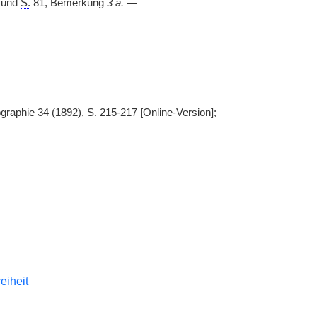
8 und
S.
81, Bemerkung
3 a.
—
graphie 34 (1892), S. 215-217 [Online-Version];
reiheit