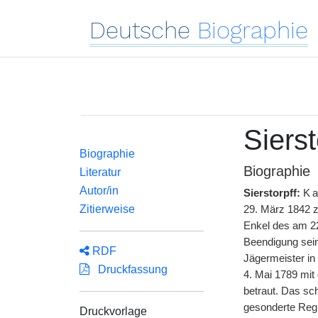
Deutsche
Biographie
Sierst
Biographie
Biographie
Literatur
Autor/in
Sierstorpff:
Ka
Zitierweise
29. März 1842 z
Enkel des am 22
Beendigung sein
RDF
Jägermeister in
Druckfassung
4. Mai 1789 mi
betraut. Das sc
gesonderte Regi
Druckvorlage