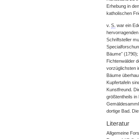
Erhebung in den
katholischen Fr
v.
S.
war ein Ede
hervorragenden f
Schriftsteller 
Specialforschun
Bäume" (1790); 
Fichtenwälder d
vorzüglichsten i
Bäume überhaupt
Kupfertafeln sind
Kunstfreund. Di
größtentheils i
Gemäldesammlung
dortige Bad. Di
Literatur
Allgemeine Fors