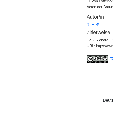
Fr. von Löffelho
Acten der Brau
Autor/in
R. Heß.
Zitierweise
Heß, Richard, "S
URL: https://w
Deuts