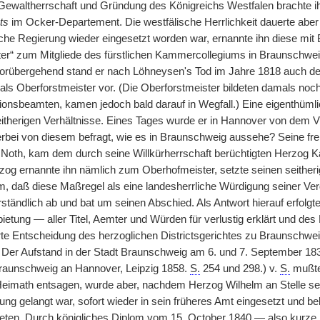
Gewaltherrschaft und Gründung des Königreichs Westfalen brachte
ts
im Ocker-Departement. Die westfälische Herrlichkeit dauerte aber
he Regierung wieder eingesetzt worden war, ernannte ihn diese mit B
er“ zum Mitgliede des fürstlichen Kammercollegiums in Braunschweig 
Vorübergehend stand er nach Löhneysen's Tod im Jahre 1818 auch de
ls Oberforstmeister vor. (Die Oberforstmeister bildeten damals n
ionsbeamten, kamen jedoch bald darauf in Wegfall.) Eine eigenthüml
itherigen Verhältnisse. Eines Tages wurde er in Hannover von dem 
rbei von diesem befragt, wie es in Braunschweig aussehe? Seine freim
Noth, kam dem durch seine Willkürherrschaft berüchtigten Herzog K
zog ernannte ihn nämlich zum Oberhofmeister, setzte seinen seitheri
hm, daß diese Maßregel als eine landesherrliche Würdigung seiner Ver
rständlich ab und bat um seinen Abschied. Als Antwort hierauf erfolg
bietung — aller Titel, Aemter und Würden für verlustig erklärt und d
rte Entscheidung des herzoglichen Districtsgerichtes zu Braunschweig
ft: Der Aufstand in der Stadt Braunschweig am 6. und 7. September 18
aunschweig an Hannover, Leipzig 1858.
S.
254 und 298.) v.
S.
mußte 
 Heimath entsagen, wurde aber, nachdem Herzog Wilhelm an Stelle se
ung gelangt war, sofort wieder in sein früheres Amt eingesetzt und b
eten. Durch königliches Diplom vom 15. October 1840 — also kurze