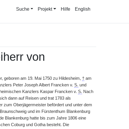
Suche
Projekt
Hilfe
English
eiherr von
r, geboren am 19. Mai 1750 zu Hildesheim,
†
am
nzlers
|
Peter Joseph Albert Francken v.
S.
und
esheimischen Kanzlers Kaspar Francken v.
S.
Nach
ch dann auf Reisen und trat 1783 als
er zum Oberjägermeister befördert und unter dem
m Braunschweig und im Fürstenthum Blankenburg
de Blankenburg hatte bis zum Jahre 1806 eine
wischen Coburg und Gotha besteht. Die