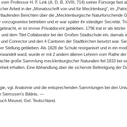
vom Professor H. F. Link (A. D. B. XVIII, 714) seiner Fürsorge fast
arischer Arbeit in der „Monatsschrift von und für Mecklenburg“, im „P
ortlaufenden Berichten über die „Mecklenburgische Naturforschende Ge
 vorzugsweise betrieben und er war später ihr ständiger Secretär. Trot
gebracht, er ist immer Privatdocent geblieben. 1796 trat er als letzt
 und dem Titel Collaborator bei der Großen Stadtschule ein, damals e
 und Conrector und den 4 Cantoren der Stadtkirchen besetzt war. Siem
eser Stellung geblieben. Als 1828 die Schule reorganisirt und in ein
rwandelt ward, wurde er mit 2 andern älteren Lehrern vom Rathe der 
hte große Sammlung mecklenburgischer Naturalien fiel 1833 bei 
Einheit erhalten. Eine Abhandlung über die sicherste Befestigung de
gie, vgl. Anatomie und die entsprechenden Sammlungen bei den Univ
ch Siemssen's Bildnis. —
auch Meusel, Gel. Teutschland.