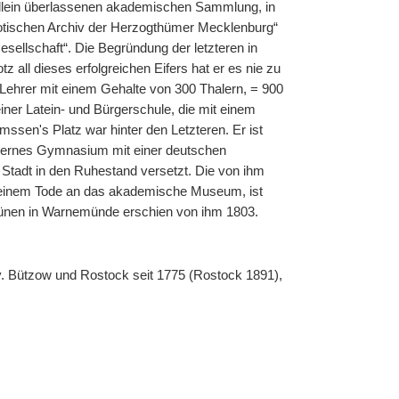
 allein überlassenen akademischen Sammlung, in
atriotischen Archiv der Herzogthümer Mecklenburg“
sellschaft“. Die Begründung der letzteren in
z all dieses erfolgreichen Eifers hat er es nie zu
er Lehrer mit einem Gehalte von 300 Thalern, = 900
iner Latein- und Bürgerschule, die mit einem
ssen's Platz war hinter den Letzteren. Er ist
 modernes Gymnasium mit einer deutschen
Stadt in den Ruhestand versetzt. Die von ihm
seinem Tode an das akademische Museum, ist
r Dünen in Warnemünde erschien von ihm 1803.
. Bützow und Rostock seit 1775 (Rostock 1891),