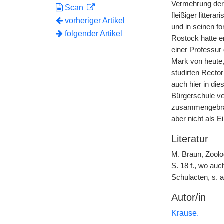
Vermehrung der 
Scan
fleißiger litter
vorheriger Artikel
und in seinen f
folgender Artikel
Rostock hatte er
einer Professur 
Mark von heute,
studirten Rector
auch hier in di
Bürgerschule ve
zusammengebrac
aber nicht als 
Literatur
M. Braun, Zoolo
S. 18 f., wo au
Schulacten, s. 
Autor/in
Krause.