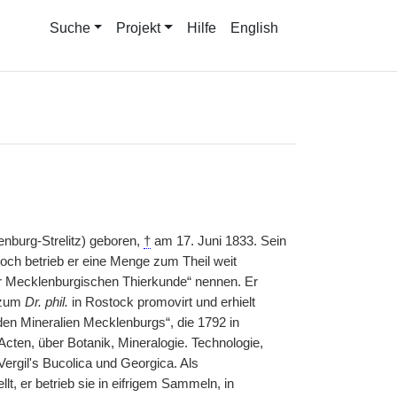
Suche
Projekt
Hilfe
English
enburg-Strelitz) geboren,
†
am 17. Juni 1833. Sein
och betrieb er eine Menge zum Theil weit
der Mecklenburgischen Thierkunde“ nennen. Er
 zum
Dr. phil.
in Rostock promovirt und erhielt
den Mineralien Mecklenburgs“, die 1792 in
ten, über Botanik, Mineralogie. Technologie,
rgil's Bucolica und Georgica. Als
t, er betrieb sie in eifrigem Sammeln, in