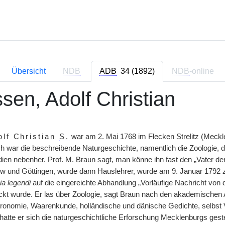
Übersicht
NDB
ADB
34 (1892)
NDB
-online
sen, Adolf Christian
olf Christian
S.
war am 2. Mai 1768 im Flecken Strelitz (Meckl
ch war die beschreibende Naturgeschichte, namentlich die Zoologie, d
dien nebenher. Prof. M. Braun sagt, man könne ihn fast den „Vater 
zow und Göttingen, wurde dann Hauslehrer, wurde am 9. Januar 1792
ia legendi
auf die eingereichte Abhandlung „Vorläufige Nachricht von 
kt wurde. Er las über Zoologie, sagt Braun nach den akademischen Ac
onomie, Waarenkunde, holländische und dänische Gedichte, selbst Ve
tte er sich die naturgeschichtliche Erforschung Mecklenburgs gestell