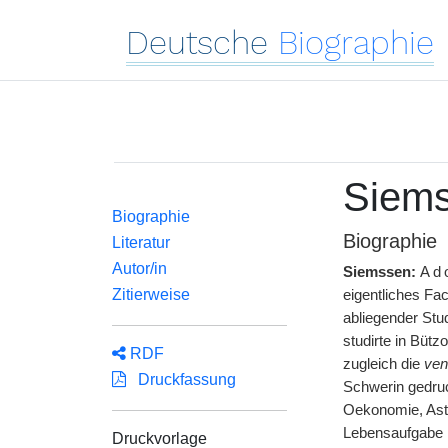
Deutsche
Biographie
Siems
Biographie
Biographie
Literatur
Autor/in
Siemssen:
Ad
Zitierweise
eigentliches Fa
abliegender Stu
studirte in Büt
RDF
zugleich die
ven
Druckfassung
Schwerin gedruc
Oekonomie, Astr
Lebensaufgabe ha
Druckvorlage