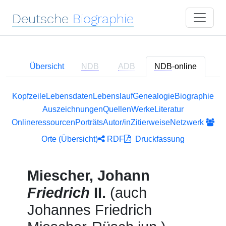
Deutsche
Biographie
Übersicht
NDB
ADB
NDB
-online
Kopfzeile
Lebensdaten
Lebenslauf
Genealogie
Biographie
Auszeichnungen
Quellen
Werke
Literatur
Onlineressourcen
Porträts
Autor/in
Zitierweise
Netzwerk
Orte (Übersicht)
RDF
Druckfassung
Miescher, Johann
Friedrich
II.
(auch
Johannes Friedrich