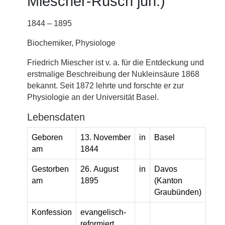
Miescher-Rüsch jun.)
1844 – 1895
Biochemiker, Physiologe
Friedrich Miescher ist v. a. für die Entdeckung und
erstmalige Beschreibung der Nukleinsäure 1868
bekannt. Seit 1872 lehrte und forschte er zur
Physiologie an der Universität Basel.
Lebensdaten
Geboren
13. November
in
Basel
am
1844
Gestorben
26. August
in
Davos
am
1895
(Kanton
Graubünden)
Konfession
evangelisch-
reformiert