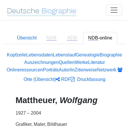
Deutsche
Biographie
Übersicht
NDB
ADB
NDB
-online
Kopfzeile
Lebensdaten
Lebenslauf
Genealogie
Biographie
Auszeichnungen
Quellen
Werke
Literatur
Onlineressourcen
Porträts
Autor/in
Zitierweise
Netzwerk
Orte (Übersicht)
RDF
Druckfassung
Mattheuer,
Wolfgang
1927 – 2004
Grafiker, Maler, Bildhauer