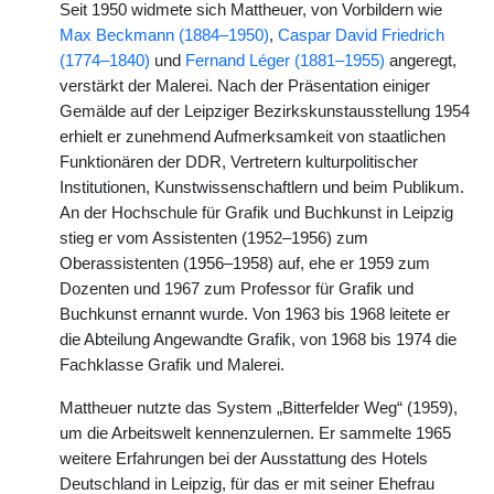
Seit 1950 widmete sich Mattheuer, von Vorbildern wie
Max Beckmann (1884–1950)
,
Caspar David Friedrich
(1774–1840)
und
Fernand Léger (1881–1955)
angeregt,
verstärkt der Malerei. Nach der Präsentation einiger
Gemälde auf der Leipziger Bezirkskunstausstellung 1954
erhielt er zunehmend Aufmerksamkeit von staatlichen
Funktionären der DDR, Vertretern kulturpolitischer
Institutionen, Kunstwissenschaftlern und beim Publikum.
An der Hochschule für Grafik und Buchkunst in Leipzig
stieg er vom Assistenten (1952–1956) zum
Oberassistenten (1956–1958) auf, ehe er 1959 zum
Dozenten und 1967 zum Professor für Grafik und
Buchkunst ernannt wurde. Von 1963 bis 1968 leitete er
die Abteilung Angewandte Grafik, von 1968 bis 1974 die
Fachklasse Grafik und Malerei.
Mattheuer nutzte das System „Bitterfelder Weg“ (1959),
um die Arbeitswelt kennenzulernen. Er sammelte 1965
weitere Erfahrungen bei der Ausstattung des Hotels
Deutschland in Leipzig, für das er mit seiner Ehefrau