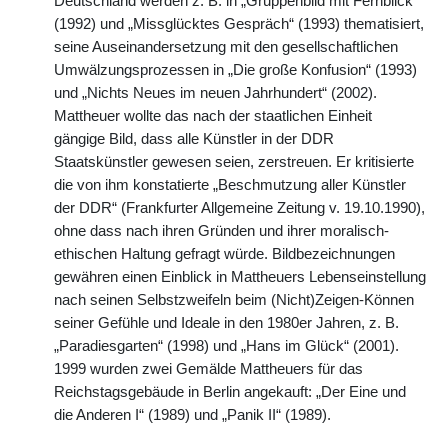
Deutschland werden z. B. in „Gruppenbild mit Fernblick“
(1992) und „Missglücktes Gespräch“ (1993) thematisiert,
seine Auseinandersetzung mit den gesellschaftlichen
Umwälzungsprozessen in „Die große Konfusion“ (1993)
und „Nichts Neues im neuen Jahrhundert“ (2002).
Mattheuer wollte das nach der staatlichen Einheit
gängige Bild, dass alle Künstler in der DDR
Staatskünstler gewesen seien, zerstreuen. Er kritisierte
die von ihm konstatierte „Beschmutzung aller Künstler
der DDR“ (Frankfurter Allgemeine Zeitung v. 19.10.1990),
ohne dass nach ihren Gründen und ihrer moralisch-
ethischen Haltung gefragt würde. Bildbezeichnungen
gewähren einen Einblick in Mattheuers Lebenseinstellung
nach seinen Selbstzweifeln beim (Nicht)Zeigen-Können
seiner Gefühle und Ideale in den 1980er Jahren, z. B.
„Paradiesgarten“ (1998) und „Hans im Glück“ (2001).
1999 wurden zwei Gemälde Mattheuers für das
Reichstagsgebäude in Berlin angekauft: „Der Eine und
die Anderen I“ (1989) und „Panik II“ (1989).