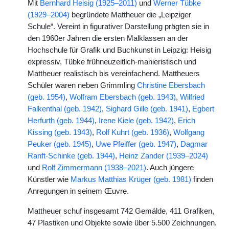
Mit
Bernhard Heisig (1925–2011)
und
Werner Tübke
(1929–2004)
begründete Mattheuer die „Leipziger
Schule“. Vereint in figurativer Darstellung prägten sie in
den 1960er Jahren die ersten Malklassen an der
Hochschule für Grafik und Buchkunst in Leipzig: Heisig
expressiv, Tübke frühneuzeitlich-manieristisch und
Mattheuer realistisch bis vereinfachend. Mattheuers
Schüler waren neben Grimmling
Christine Ebersbach
(geb. 1954)
,
Wolfram Ebersbach (geb. 1943)
,
Wilfried
Falkenthal (geb. 1942)
,
Sighard Gille (geb. 1941)
,
Egbert
Herfurth (geb. 1944)
,
Irene Kiele (geb. 1942)
,
Erich
Kissing (geb. 1943)
,
Rolf Kuhrt (geb. 1936)
,
Wolfgang
Peuker (geb. 1945)
,
Uwe Pfeiffer (geb. 1947)
,
Dagmar
Ranft-Schinke (geb. 1944)
,
Heinz Zander (1939–2024)
und
Rolf Zimmermann (1938–2021)
. Auch jüngere
Künstler wie
Markus Matthias Krüger (geb. 1981)
finden
Anregungen in seinem Œuvre.
Mattheuer schuf insgesamt 742 Gemälde, 411 Grafiken,
47 Plastiken und Objekte sowie über 5.500 Zeichnungen.