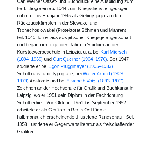
Carl Werner Offset- und Buchdruck eine Ausbildung zum
Farblithografen ab. 1944 zum Kriegsdienst eingezogen,
nahm er bis Frühjahr 1945 als Gebirgsjäger an den
Rückzugskämpfen in der Slowakei und
Tschechoslowakei (Protektorat Böhmen und Mähren)
teil. 1945 floh er aus sowjetischer Kriegsgefangenschaft
und begann im folgenden Jahr ein Studium an der
Kunstgewerbeschule in Leipzig, u. a. bei
Karl Miersch
(1894–1969)
und
Curt Querner (1904–1976)
. Seit 1947
studierte er bei
Egon Pruggmayer (1905–1983)
Schriftkunst und Typografie, bei
Walter Arnold (1909–
1979)
Anatomie und bei
Elisabeth Voigt (1893–1977)
Zeichnen an der Hochschule für Grafik und Buchkunst in
Leipzig, wo er 1951 sein Diplom in der Fachrichtung
Schrift erhielt. Von Oktober 1951 bis September 1952
arbeitete er als Grafiker in Berlin-Ost für die
halbmonatlich erscheinende „Illustrierte Rundschau“. Seit
1953 illustrierte er Gegenwartsliteratur als freischaffender
Grafiker.