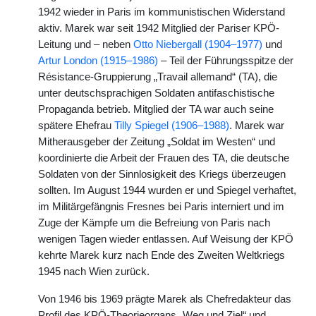
1942 wieder in Paris im kommunistischen Widerstand
aktiv. Marek war seit 1942 Mitglied der Pariser KPÖ-
Leitung und – neben
Otto Niebergall (1904–1977)
und
Artur London (1915–1986)
– Teil der Führungsspitze der
Résistance-Gruppierung „Travail allemand“ (TA), die
unter deutschsprachigen Soldaten antifaschistische
Propaganda betrieb. Mitglied der TA war auch seine
spätere Ehefrau
Tilly Spiegel (1906–1988)
. Marek war
Mitherausgeber der Zeitung „Soldat im Westen“ und
koordinierte die Arbeit der Frauen des TA, die deutsche
Soldaten von der Sinnlosigkeit des Kriegs überzeugen
sollten. Im August 1944 wurden er und Spiegel verhaftet,
im Militärgefängnis Fresnes bei Paris interniert und im
Zuge der Kämpfe um die Befreiung von Paris nach
wenigen Tagen wieder entlassen. Auf Weisung der KPÖ
kehrte Marek kurz nach Ende des Zweiten Weltkriegs
1945 nach Wien zurück.
Von 1946 bis 1969 prägte Marek als Chefredakteur das
Profil des KPÖ-Theorieorgans „Weg und Ziel“ und