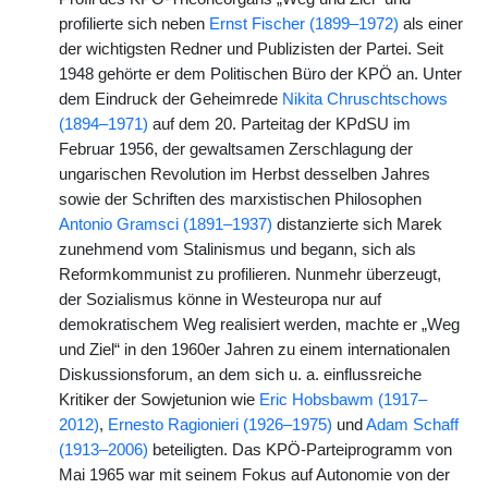
profilierte sich neben
Ernst Fischer (1899–1972)
als einer
der wichtigsten Redner und Publizisten der Partei. Seit
1948 gehörte er dem Politischen Büro der KPÖ an. Unter
dem Eindruck der Geheimrede
Nikita Chruschtschows
(1894–1971)
auf dem 20. Parteitag der KPdSU im
Februar 1956, der gewaltsamen Zerschlagung der
ungarischen Revolution im Herbst desselben Jahres
sowie der Schriften des marxistischen Philosophen
Antonio Gramsci (1891–1937)
distanzierte sich Marek
zunehmend vom Stalinismus und begann, sich als
Reformkommunist zu profilieren. Nunmehr überzeugt,
der Sozialismus könne in Westeuropa nur auf
demokratischem Weg realisiert werden, machte er „Weg
und Ziel“ in den 1960er Jahren zu einem internationalen
Diskussionsforum, an dem sich u. a. einflussreiche
Kritiker der Sowjetunion wie
Eric Hobsbawm (1917–
2012)
,
Ernesto Ragionieri (1926–1975)
und
Adam Schaff
(1913–2006)
beteiligten. Das KPÖ-Parteiprogramm von
Mai 1965 war mit seinem Fokus auf Autonomie von der