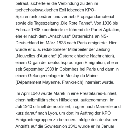
betraut, sicherte er die Verbindung zu den im
tschechoslowakischen Exil lebenden KPÖ-
Spitzenfunktionären und vertrieb Propagandamaterial
sowie die Tageszeitung „Die Rote Fahne“. Von 1936 bis
Februar 1938 koordinierte er führend die Partei-Agitation,
ehe er nach dem „Anschluss“ Österreichs an NS-
Deutschland im März 1938 nach Paris emigrierte. Hier
wurde er u. a. redaktioneller Mitarbeiter der Zeitung
„Nouvelles d’Autriche“ (Österreichische Nachrichten),
einem Organ der deutschsprachigen Emigration, ehe er
seit September 1939 in Colombes bei Paris und dann in
einem Gefangenenlager in Meslay du Maine
(Département Mayenne, Frankreich) interniert wurde.
Im April 1940 wurde Marek in eine Prestataires-Einheit,
einen halbmilitärischen Hilfsdienst, aufgenommen. Im
Juli 1940 offiziell demobilisiert, zog er nach Marseille und
kurz darauf nach Lyon, um dort im Auftrag der KPÖ
Emigrantengruppen zu betreuen. Infolge des deutschen
Angriffs auf die Sowjetunion 1941 wurde er im Januar