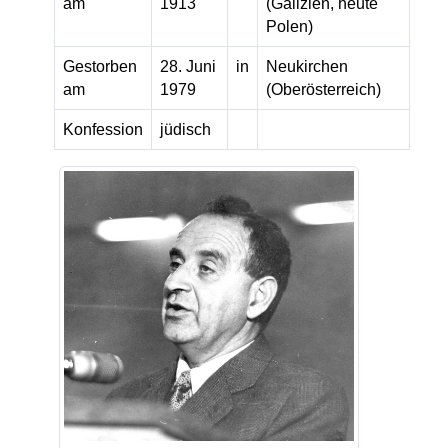
am
1913
(Galizien, heute
Polen)
Gestorben
28. Juni
in
Neukirchen
am
1979
(Oberösterreich)
Konfession
jüdisch