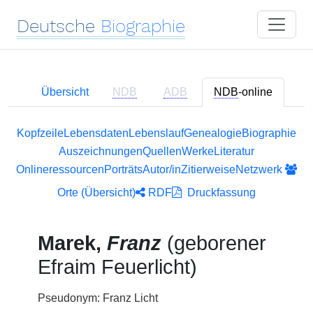
Deutsche
Biographie
Übersicht
NDB
ADB
NDB
-online
Kopfzeile
Lebensdaten
Lebenslauf
Genealogie
Biographie
Auszeichnungen
Quellen
Werke
Literatur
Onlineressourcen
Porträts
Autor/in
Zitierweise
Netzwerk
Orte (Übersicht)
RDF
Druckfassung
Marek,
Franz
(geborener
Efraim Feuerlicht)
Pseudonym: Franz Licht