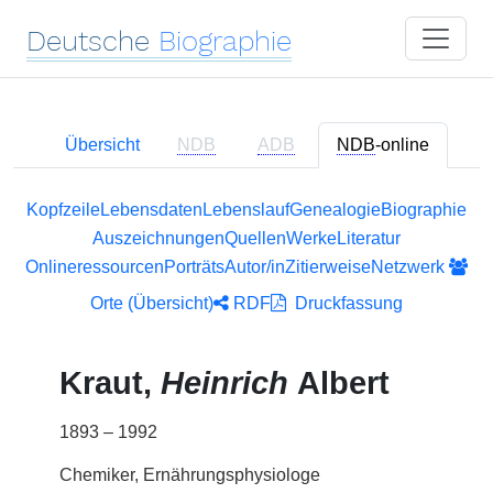
Deutsche
Biographie
Übersicht
NDB
ADB
NDB
-online
Kopfzeile
Lebensdaten
Lebenslauf
Genealogie
Biographie
Auszeichnungen
Quellen
Werke
Literatur
Onlineressourcen
Porträts
Autor/in
Zitierweise
Netzwerk
Orte (Übersicht)
RDF
Druckfassung
Kraut,
Heinrich
Albert
1893 – 1992
Chemiker, Ernährungsphysiologe