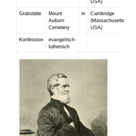
USA)
Grabstätte
Mount
in
Cambridge
Auburn
(Massachusetts,
Cemetery
USA)
Konfession
evangelisch-
lutherisch