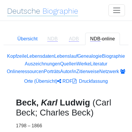
Deutsche
Biographie
Übersicht
NDB
ADB
NDB
-online
Kopfzeile
Lebensdaten
Lebenslauf
Genealogie
Biographie
Auszeichnungen
Quellen
Werke
Literatur
Onlineressourcen
Porträts
Autor/in
Zitierweise
Netzwerk
Orte (Übersicht)
RDF
Druckfassung
Beck,
Karl
Ludwig
(Carl
Beck; Charles Beck)
1798 – 1866