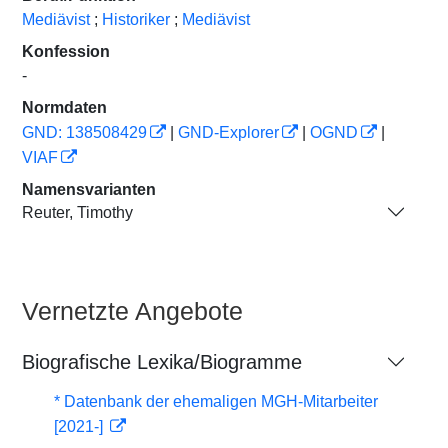
Mediävist
;
Historiker
;
Mediävist
Konfession
-
Normdaten
GND: 138508429
|
GND-Explorer
|
OGND
|
VIAF
Namensvarianten
Reuter, Timothy
Vernetzte Angebote
Biografische Lexika/Biogramme
* Datenbank der ehemaligen MGH-Mitarbeiter
[2021-]