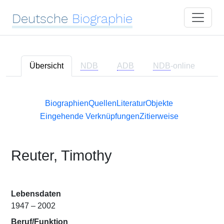
Deutsche
Biographie
Übersicht
NDB
ADB
NDB
-online
Biographien
Quellen
Literatur
Objekte
Eingehende Verknüpfungen
Zitierweise
Reuter, Timothy
Lebensdaten
1947 – 2002
Beruf/Funktion