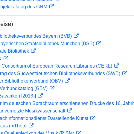
 Objektkatalog des GNM
eise)
ibliotheksverbundes Bayern (BVB)
 Bayerischen Staatsbibliothek München (BSB)
ale Bibliothek
 D
 Consortium of European Research Libraries (CERL)
rag des Südwestdeutschen Bibliotheksverbundes (SWB)
her Bibliothekenverbund (OBV)
Verbundkatalog (GBV)
Bavarikon [2013-]
er im deutschen Sprachraum erschienenen Drucke des 16. Jahr
ür vernetzte Musikwissenschaft
achinformationsdienst Darstellende Kunst
icus (IxTheo)
les Quellenlexikon der Musik (RISM)