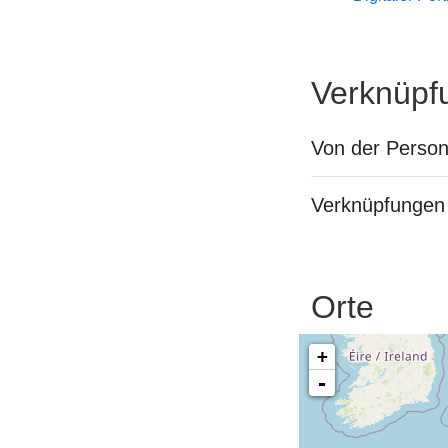
Verknüpf
Von der Perso
Verknüpfungen 
Orte
+
-