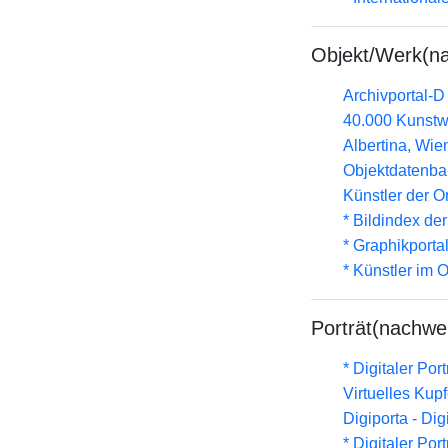
Objekt/Werk(n
Archivportal-
40.000 Kunstw
Albertina, Wi
Objektdatenba
Künstler der 
* Bildindex de
* Graphikportal
* Künstler im
Porträt(nachwe
* Digitaler Por
Virtuelles Kup
Digiporta - Dig
* Digitaler Por