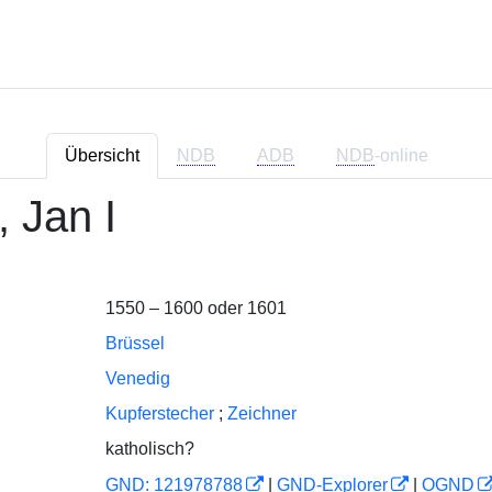
Übersicht
NDB
ADB
NDB
-online
, Jan I
1550 – 1600 oder 1601
Brüssel
Venedig
Kupferstecher
;
Zeichner
katholisch?
GND: 121978788
|
GND-Explorer
|
OGND