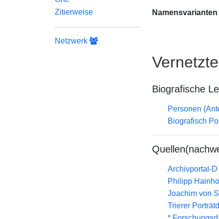
Zitierweise
Namensvarianten
Netzwerk
Vernetzt
Biografische L
Personen (Ante
Biografisch Po
Quellen(nachwe
Archivportal-
Philipp Hainh
Joachim von S
Trierer Porträ
* Forschungsd