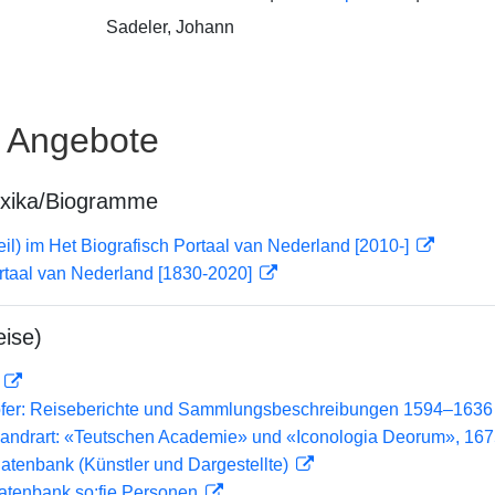
Sadeler, Johann
e Angebote
exika/Biogramme
il) im Het Biografisch Portaal van Nederland [2010-]
rtaal van Nederland [1830-2020]
ise)
D
ofer: Reiseberichte und Sammlungsbeschreibungen 1594–1636
andrart: «Teutschen Academie» und «Iconologia Deorum», 16
tdatenbank (Künstler und Dargestellte)
atenbank so:fie Personen