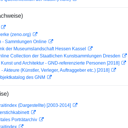
achweise)
D
erke (zeno.org)
en - Sammlungen Online
nk der Museumslandschaft Hessen Kassel
Online Collection der Staatlichen Kunstsammlungen Dresden
r Kunst und Architektur - GND-referenzierte Personen [2018]
 - Akteure (Künstler, Verleger, Auftraggeber etc.) [2018]
 Objektkatalog des GNM
ise)
traitindex (Dargestellte) [2003-2014]
ferstichkabinett
itales Porträtarchiv
traitindex