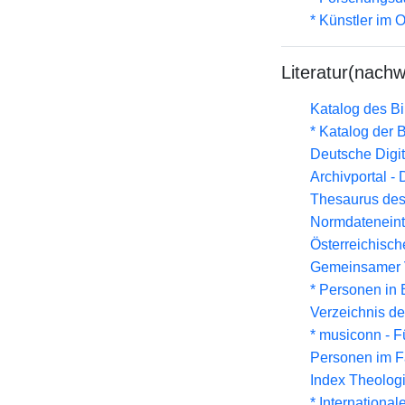
* Künstler im
Literatur(nachw
Katalog des B
* Katalog der
Deutsche Digit
Archivportal -
Thesaurus des
Normdateneint
Österreichisc
Gemeinsamer 
* Personen in 
Verzeichnis d
* musiconn - F
Personen im F
Index Theolog
* Internationa