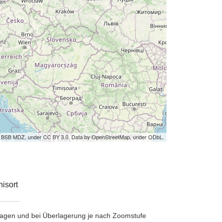
by BSB MDZ, under CC BY 3.0. Data by OpenStreetMap, under ODbL.
isort
etragen und bei Überlagerung je nach Zoomstufe