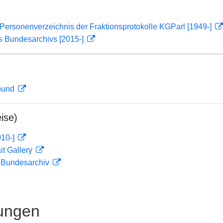
Personenverzeichnis der Fraktionsprotokolle KGParl [1949-]
s Bundesarchivs [2015-]
rbund
ise)
010-]
it Gallery
m Bundesarchiv
ungen