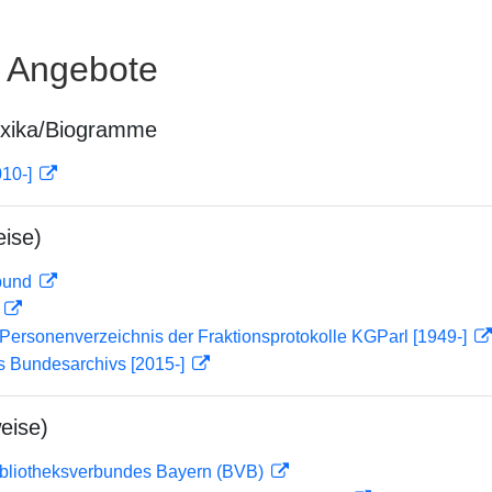
e Angebote
exika/Biogramme
010-]
ise)
rbund
D
Personenverzeichnis der Fraktionsprotokolle KGParl [1949-]
s Bundesarchivs [2015-]
eise)
ibliotheksverbundes Bayern (BVB)