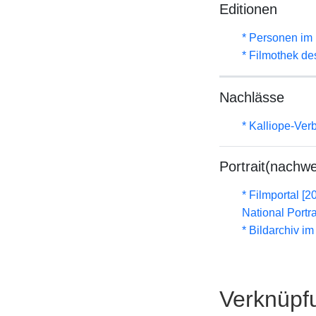
Editionen
* Personen im 
* Filmothek de
Nachlässe
* Kalliope-Ve
Portrait(nachwe
* Filmportal [2
National Portra
* Bildarchiv i
Verknüpf