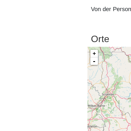
Von der Perso
Orte
+
-