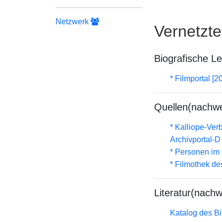
Netzwerk
Vernetzt
Biografische L
* Filmportal [2
Quellen(nachwe
* Kalliope-Ve
Archivportal-
* Personen im 
* Filmothek de
Literatur(nachw
Katalog des B