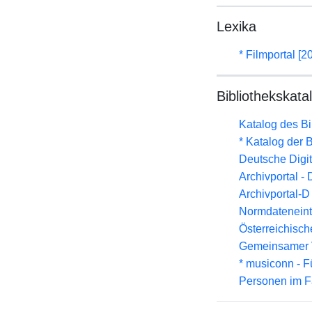
Lexika
* Filmportal [2
Bibliothekskata
Katalog des B
* Katalog der
Deutsche Digit
Archivportal -
Archivportal-
Normdateneint
Österreichisc
Gemeinsamer 
* musiconn - F
Personen im F