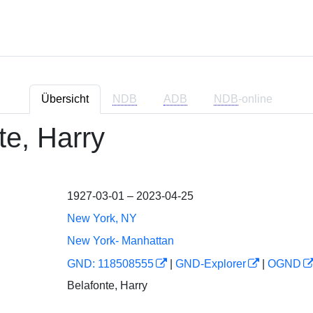
Übersicht
NDB
ADB
NDB
-online
te, Harry
1927-03-01 – 2023-04-25
New York, NY
New York- Manhattan
GND: 118508555
|
GND-Explorer
|
OGND
Belafonte, Harry