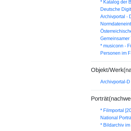
* Katalog der
Deutsche Digit
Archivportal -
Normdateneint
Österreichisc
Gemeinsamer 
* musiconn - F
Personen im F
Objekt/Werk(n
Archivportal-
Porträt(nachwe
* Filmportal [2
National Portra
* Bildarchiv i