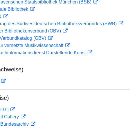
 Bayerischen Staatsbibliothek München (BSB)
ale Bibliothek
 D
rag des Südwestdeutschen Bibliotheksverbundes (SWB)
her Bibliothekenverbund (OBV)
Verbundkatalog (GBV)
ür vernetzte Musikwissenschaft
achinformationsdienst Darstellende Kunst
achweise)
D
ise)
010-]
it Gallery
m Bundesarchiv