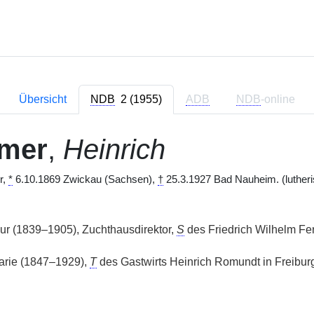
Übersicht
NDB
2 (1955)
ADB
NDB
-online
mer
,
Heinrich
r,
*
6.10.1869 Zwickau (Sachsen),
†
25.3.1927 Bad Nauheim. (lutheri
ur (1839–1905), Zuchthausdirektor,
S
des Friedrich Wilhelm Fer
arie (1847–1929),
T
des Gastwirts Heinrich Romundt in Freibu