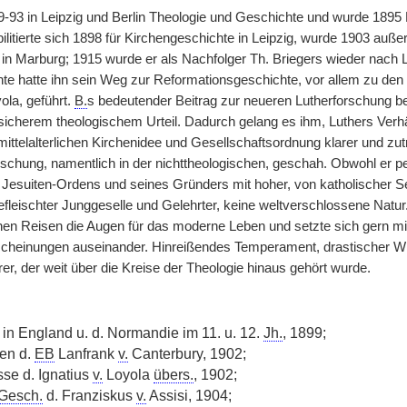
9-93 in Leipzig und Berlin Theologie und Geschichte und wurde 189
bilitierte sich 1898 für Kirchengeschichte in Leipzig, wurde 1903 auße
in Marburg; 1915 wurde er als Nachfolger Th. Briegers wieder nach Le
te hatte ihn sein Weg zur Reformationsgeschichte, vor allem zu den
ola, geführt.
B.
s bedeutender Beitrag zur neueren Lutherforschung bes
 sicherem theologischem Urteil. Dadurch gelang es ihm, Luthers Verhä
ittelalterlichen Kirchenidee und Gesellschaftsordnung klarer und zut
schung, namentlich in der nichttheologischen, geschah. Obwohl er per
Jesuiten-Ordens und seines Gründers mit hoher, von katholischer Se
fleischter Junggeselle und Gelehrter, keine weltverschlossene Natur.
hen Reisen die Augen für das moderne Leben und setzte sich gern mit
rscheinungen auseinander. Hinreißendes Temperament, drastischer W
r, der weit über die Kreise der Theologie hinaus gehört wurde.
t in England u. d. Normandie im 11. u. 12.
Jh.
, 1899;
en d.
EB
Lanfrank
v.
Canterbury, 1902;
se d. Ignatius
v.
Loyola
übers.
, 1902;
Gesch.
d. Franziskus
v.
Assisi, 1904;