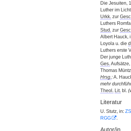
Die Jesuiten, 
Luther im Lich
Urkk.
zur
Gesc
Luthers Romfah
Stud.
zur
Gesc
Albert Hauck, 
Loyola u. die
d
Luthers erste 
Der junge Luth
Ges.
Aufsätze,
Thomas Müntze
Hrsg.
:
A. Hauc
mehr durchführ
Theol.
Lit.
bl.
(
Literatur
U. Stutz, in:
Z
RGG
.
Autor/in