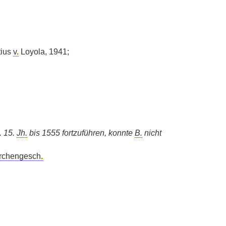
tius
v.
Loyola, 1941;
. 15.
Jh.
bis 1555 fortzuführen, konnte
B.
nicht
rchengesch.