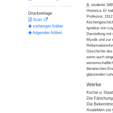
B.
studierte 188
Historica. Er ha
Druckvorlage
Professor, 1912 
Scan
Kirchengeschich
vorheriger Artikel
Ignatius von Loy
folgender Artikel
Darstellung mit
Mystik und zur m
Reformationsfor
Geschichte des 
wenn auch einge
wissenschaftlic
literarischen E
glänzenden Lehre
Werke
Kirche u. Staa
Die Fälschung
Die Bekenntnis
Analekten zur