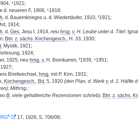
1904, ⁴1921;
te d. neueren F, 1906, ⁵1918;
h.
d. Bauernkrieges u. d. Wiedertäufer, 1910, ²1921;
rt, 1914;
h.
d.
Ges.
Jesu I, 1914,
neu
hrsg.
v.
H. Leube unter d. Titel:
Igna
in:
Btrr.
z.
sächs.
Kirchengesch.
, H. 33, 1930;
t.
Mystik, 1921;
Vorlesung, 1924;
er, 1925, neu
hrsg.
v.
H. Bornkamm, ³1939, ⁴1951;
 1927;
rs Briefwechsel,
hrsg.
mit P. Kirn, 1931;
k,
Kirchengesch.
,
Bd.
5, 1920
(den Plan, d. Werk
v.
d. 1. Hälfte d
en); Mithrsg.:
wo
B.
viele gehaltreiche Rezensionen schrieb)
,
Btrr.
z.
sächs.
Ki
K
SRG
17, 1928, S. 706/08;