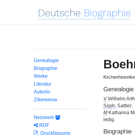
Deutsche
Biographie
Boeh
Genealogie
Biographie
Werke
Kirchenhistorike
Literatur
Genealogie
Autor/in
V
Wilhelm Arth
Zitierweise
Soph.
Sattler;
M
Katharina M
Netzwerk
ledig.
RDF
Biographie
Druckfassung