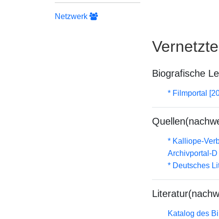
Netzwerk
Vernetzt
Biografische L
* Filmportal [2
Quellen(nachwe
* Kalliope-Ve
Archivportal-
* Deutsches Li
Literatur(nachw
Katalog des B