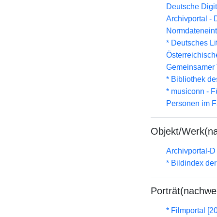
Deutsche Digit
Archivportal -
Normdateneint
* Deutsches Li
Österreichisc
Gemeinsamer 
* Bibliothek de
* musiconn - F
Personen im F
Objekt/Werk(n
Archivportal-
* Bildindex de
Porträt(nachwe
* Filmportal [2