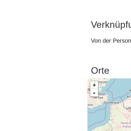
Verknüpf
Von der Perso
Orte
+
-