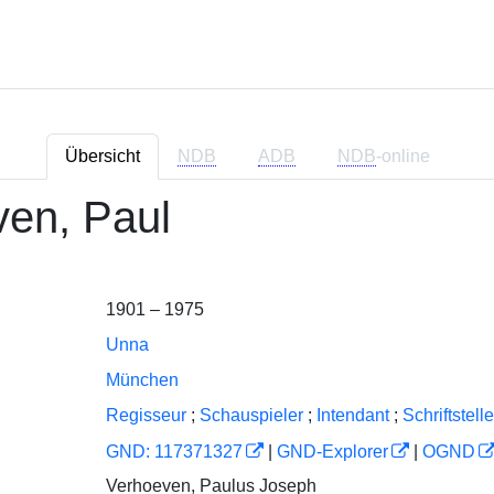
Übersicht
NDB
ADB
NDB
-online
en, Paul
1901 – 1975
Unna
München
Regisseur
;
Schauspieler
;
Intendant
;
Schriftstelle
GND: 117371327
|
GND-Explorer
|
OGND
Verhoeven, Paulus Joseph