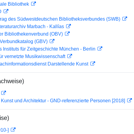
ale Bibliothek
 D
rag des Südwestdeutschen Bibliotheksverbundes (SWB)
teraturarchiv Marbach - Kallías
her Bibliothekenverbund (OBV)
Verbundkatalog (GBV)
s Instituts für Zeitgeschichte München - Berlin
ür vernetzte Musikwissenschaft
achinformationsdienst Darstellende Kunst
achweise)
D
r Kunst und Architektur - GND-referenzierte Personen [2018]
ise)
010-]