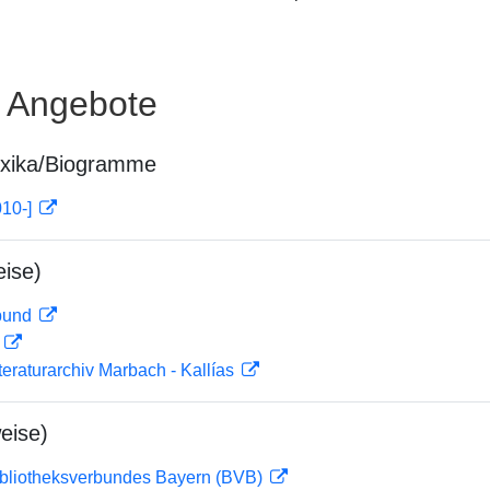
e Angebote
exika/Biogramme
010-]
ise)
rbund
D
teraturarchiv Marbach - Kallías
eise)
ibliotheksverbundes Bayern (BVB)