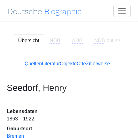
Deutsche
Biographie
Übersicht
NDB
ADB
NDB
-online
Quellen
Literatur
Objekte
Orte
Zitierweise
Seedorf, Henry
Lebensdaten
1863 – 1922
Geburtsort
Bremen