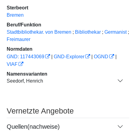
Sterbeort
Bremen
Beruf/Funktion
Stadtbibliothekar. von Bremen
;
Bibliothekar
;
Germanist
;
Freimaurer
Normdaten
GND: 117443069
|
GND-Explorer
|
OGND
|
VIAF
Namensvarianten
Seedorf, Henrich
Vernetzte Angebote
Quellen(nachweise)