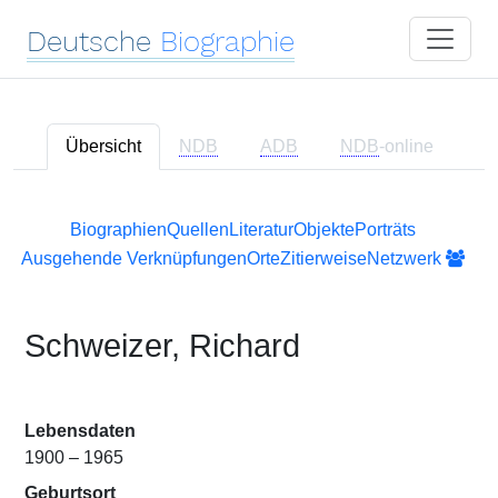
Deutsche
Biographie
Übersicht
NDB
ADB
NDB
-online
Biographien
Quellen
Literatur
Objekte
Porträts
Ausgehende Verknüpfungen
Orte
Zitierweise
Netzwerk
Schweizer, Richard
Lebensdaten
1900 – 1965
Geburtsort