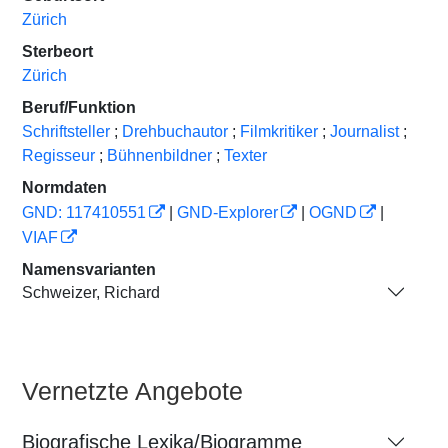
Zürich
Sterbeort
Zürich
Beruf/Funktion
Schriftsteller
;
Drehbuchautor
;
Filmkritiker
;
Journalist
;
Regisseur
;
Bühnenbildner
;
Texter
Normdaten
GND: 117410551
|
GND-Explorer
|
OGND
|
VIAF
Namensvarianten
Schweizer, Richard
Vernetzte Angebote
Biografische Lexika/Biogramme