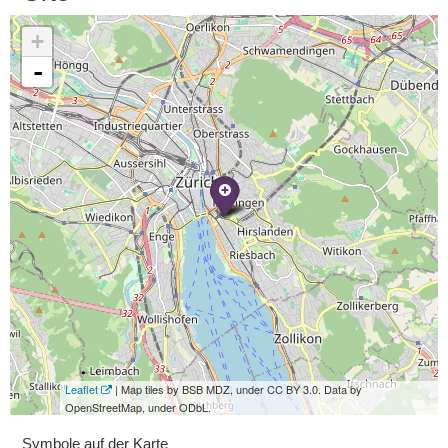
+
-
Leaflet
| Map tiles by BSB MDZ, under CC BY 3.0. Data by
OpenStreetMap, under ODbL.
Symbole auf der Karte