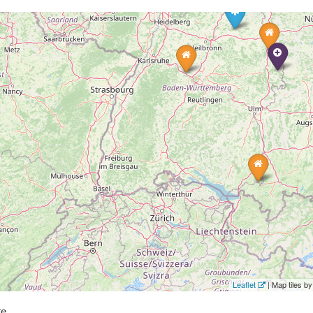
Leaflet
| Map tiles 
te