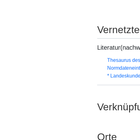
Vernetzt
Literatur(nachw
Thesaurus des
Normdateneint
* Landeskunde
Verknüpf
Orte