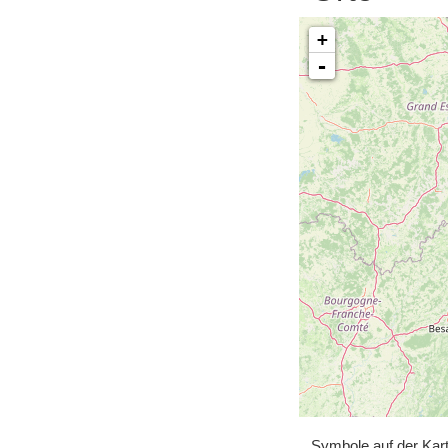
+
-
Symbole auf der Kar