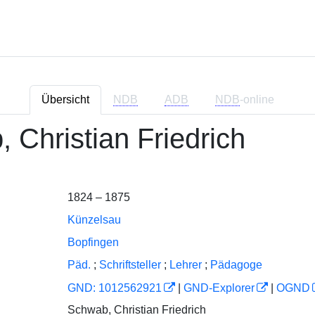
Übersicht
NDB
ADB
NDB
-online
 Christian Friedrich
1824 – 1875
Künzelsau
Bopfingen
Päd.
;
Schriftsteller
;
Lehrer
;
Pädagoge
GND: 1012562921
|
GND-Explorer
|
OGND
Schwab, Christian Friedrich