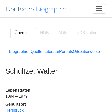
Deutsche
Biographie
Übersicht
NDB
ADB
NDB
-online
Biographien
Quellen
Literatur
Porträts
Orte
Zitierweise
Schultze, Walter
Lebensdaten
1894 – 1979
Geburtsort
Hersbruck