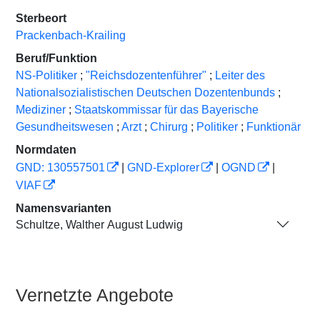
Sterbeort
Prackenbach-Krailing
Beruf/Funktion
NS-Politiker
;
"Reichsdozentenführer"
;
Leiter des
Nationalsozialistischen Deutschen Dozentenbunds
;
Mediziner
;
Staatskommissar für das Bayerische
Gesundheitswesen
;
Arzt
;
Chirurg
;
Politiker
;
Funktionär
Normdaten
GND: 130557501
|
GND-Explorer
|
OGND
|
VIAF
Namensvarianten
Schultze, Walther August Ludwig
Vernetzte Angebote