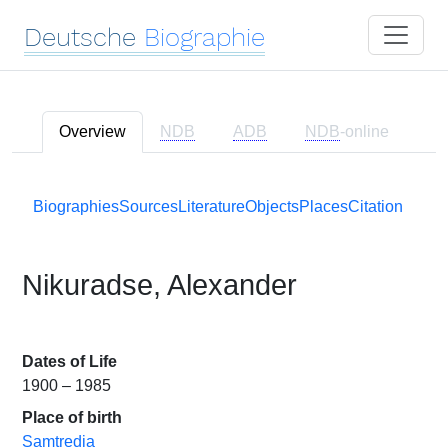
Deutsche
Biographie
Overview
NDB
ADB
NDB
-online
Biographies
Sources
Literature
Objects
Places
Citation
Nikuradse, Alexander
Dates of Life
1900 – 1985
Place of birth
Samtredia