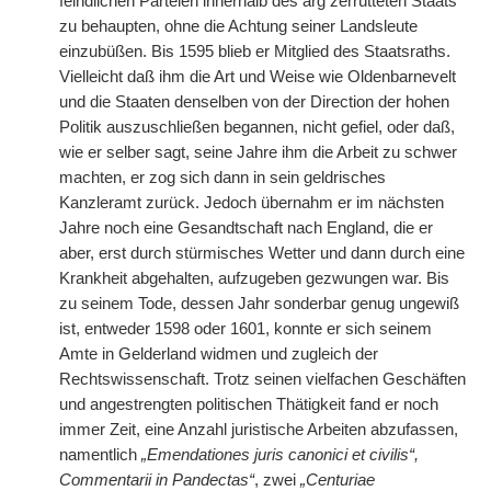
feindlichen Parteien innerhalb des arg zerrütteten Staats
zu behaupten, ohne die Achtung seiner Landsleute
einzubüßen. Bis 1595 blieb er Mitglied des Staatsraths.
Vielleicht daß ihm die Art und Weise wie Oldenbarnevelt
und die Staaten denselben von der Direction der hohen
Politik auszuschließen begannen, nicht gefiel, oder daß,
wie er selber sagt, seine Jahre ihm die Arbeit zu schwer
machten, er zog sich dann in sein geldrisches
Kanzleramt zurück. Jedoch übernahm er im nächsten
Jahre noch eine Gesandtschaft nach England, die er
aber, erst durch stürmisches Wetter und dann durch eine
Krankheit abgehalten, aufzugeben gezwungen war. Bis
zu seinem Tode, dessen Jahr sonderbar genug ungewiß
ist, entweder 1598 oder 1601, konnte er sich seinem
Amte in Gelderland widmen und zugleich der
Rechtswissenschaft. Trotz seinen vielfachen Geschäften
und angestrengten politischen Thätigkeit fand er noch
immer Zeit, eine Anzahl juristische Arbeiten abzufassen,
namentlich
„Emendationes juris canonici et civilis“,
Commentarii in Pandectas“
, zwei
„Centuriae