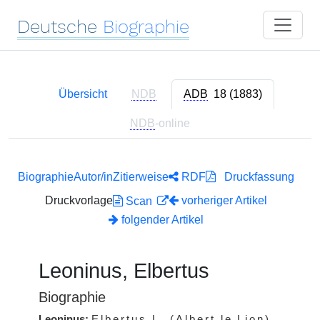
Deutsche
Biographie
Übersicht
NDB
ADB
18 (1883)
NDB
-online
Biographie
Autor/in
Zitierweise
RDF
Druckfassung
Druckvorlage
vorheriger Artikel
Scan
folgender Artikel
Leoninus, Elbertus
Biographie
Leoninus:
Elbertus
L.
(Albert le Lion)
,