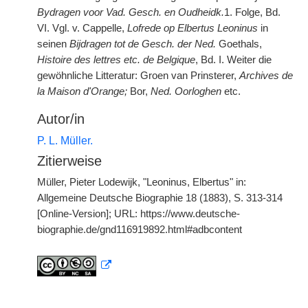
Bydragen voor Vad. Gesch. en Oudheidk.
1. Folge, Bd.
VI. Vgl. v. Cappelle,
Lofrede op Elbertus Leoninus
in
seinen
Bijdragen tot de Gesch. der Ned.
Goethals,
Histoire des lettres etc. de Belgique
, Bd. I. Weiter die
gewöhnliche Litteratur: Groen van Prinsterer,
Archives de
la Maison d'Orange;
Bor,
Ned. Oorloghen
etc.
Autor/in
P. L. Müller.
Zitierweise
Müller, Pieter Lodewijk, "Leoninus, Elbertus" in:
Allgemeine Deutsche Biographie 18 (1883), S. 313-314
[Online-Version]; URL: https://www.deutsche-
biographie.de/gnd116919892.html#adbcontent