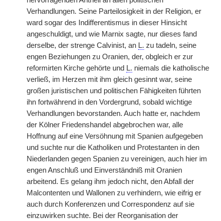
hervorragenden Antheil an allen politischen
Verhandlungen. Seine Parteilosigkeit in der Religion, er
ward sogar des Indifferentismus in dieser Hinsicht
angeschuldigt, und wie Marnix sagte, nur dieses fand
derselbe, der strenge Calvinist, an
L.
zu tadeln, seine
engen Beziehungen zu Oranien, der, obgleich er zur
reformirten Kirche gehörte und
L.
niemals die katholische
verließ, im Herzen mit ihm gleich gesinnt war, seine
großen juristischen und politischen Fähigkeiten führten
ihn fortwährend in den Vordergrund, sobald wichtige
Verhandlungen bevorstanden. Auch hatte er, nachdem
der Kölner Friedenshandel abgebrochen war, alle
Hoffnung auf eine Versöhnung mit Spanien aufgegeben
und suchte nur die Katholiken und Protestanten in den
Niederlanden gegen Spanien zu vereinigen, auch hier im
engen Anschluß und Einverständniß mit Oranien
arbeitend. Es gelang ihm jedoch nicht, den Abfall der
Malcontenten und Wallonen zu verhindern, wie eifrig er
auch durch Konferenzen und Correspondenz auf sie
einzuwirken suchte. Bei der Reorganisation der