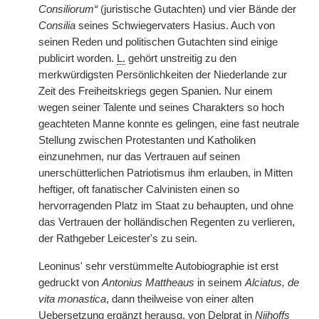
Consiliorum“
(juristische Gutachten) und vier Bände der
Consilia
seines Schwiegervaters Hasius. Auch von
seinen Reden und politischen Gutachten sind einige
publicirt worden.
L.
gehört unstreitig zu den
merkwürdigsten Persönlichkeiten der Niederlande zur
Zeit des Freiheitskriegs gegen Spanien. Nur einem
wegen seiner Talente und seines Charakters so hoch
geachteten Manne konnte es gelingen, eine fast neutrale
Stellung zwischen Protestanten und Katholiken
einzunehmen, nur das Vertrauen auf seinen
unerschütterlichen Patriotismus ihm erlauben, in Mitten
heftiger, oft fanatischer Calvinisten einen so
hervorragenden Platz im Staat zu behaupten, und ohne
das Vertrauen der holländischen Regenten zu verlieren,
der Rathgeber Leicester's zu sein.
Leoninus' sehr verstümmelte Autobiographie ist erst
gedruckt von
Antonius Mattheaus
in seinem
Alciatus, de
vita monastica
, dann theilweise von einer alten
Uebersetzung ergänzt herausg. von Delprat in
Nijhoffs