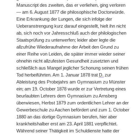
Manuscript des zweiten, das er verliehen, ging verloren
— am 6. August 1877 die philosophische Doctorwürde.
Eine Erkrankung der Lungen, die sich infolge der
Ueberanstrengung kurz darauf eingestellt, hielt ihn nicht
ab, sich noch vor Jahresschluß auch der philologischen
Staatsprüfung zu unterwerfen; leider aber legte die
allzufrühe Wiederaufnahme der Arbeit den Grund zu
einer Reihe von Leiden, die später immer wieder seiner
ohnehin nicht allzufesten Gesundheit zusetzten und
schließlich aus Mangel jeglicher Schonung seinen frühen
Tod herbeiführten. Am 1. Januar 1878 trat
D.
zur
Ableistung des Probejahrs am Gymnasium zu Münster
ein; am 19. October 1878 wurde er zur Vertretung eines
beurlaubten Lehrers dem Gymnasium zu Arnsberg
überwiesen, Herbst 1879 zum ordentlichen Lehrer an der
Gewerbeschule zu Aachen befördert und zum 1. October
1880 an das dortige Gymnasium berufen, hier aber
krankheitshalber erst am 23. April 1881 verpflichtet.
Während seiner Thätigkeit im Schuldienste hatte der