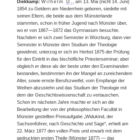
Diekkamp:
Wilhelm
D.
, am 13. Mai (nicht 14. Juni)
1854 zu Geldern am Niederrhein geboren, siedelte mit
seinen Eltern, die beide aus dem Münsterlande
stammten, schon in früher Jugend nach Münster über,
wo er von 1867—1872 das Gymnasium besuchte.
Nachdem er sich zwei Semester in Würzburg, dann vier
Semester in Münster dem Studium der Theologie
gewidmet, unterzog er sich im Herbst 1875 der Prüfung
für den Eintritt in das bischöfliche Priesterseminar; aber
obgleich er diese als der beste unter den Examinanden
bestanden, bestimmten ihn der Mangel an zureichendem
Alter, sowie ernste Berufszweifel, vom Empfange der
Weihen abzustehn und das Studium der Theologie mit
dem der Geschichtswissenschaft zu vertauschen.
Schon im nächsten Jahre machte er sich an die
Bearbeitung der von der philosophischen Facultät in
Münster gestellten Preisaufgabe „Widukind, der
Sachsenführer, nach Geschichte und Sage“, erhielt am
22. März 1877 den vollen Preis und erwarb mit dem
gedruckten ersten Theile (Münster 1877) — das