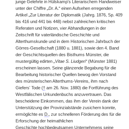
junge Gelehrte in Hülskamp's Literarischem Handweiser
unter der Chiffre
„Dr.
A.“ einen Aufsehen erregenden
Artikel „Zur Literatur der Diplomatik (Jahrg. 1876, Sp. 409
bis 416 und 441 bis 448) nebst zahlreichen kritischen
Referaten und Notizen, vier Abhandlungen in der
Zeitschrift für vaterländische Geschichte und
Alterthumskunde und in dem Historischen Jahrbuch der
Görres-Gesellschaft (1880 u. 1881), sowie den 4. Band
der Geschichtsquellen des Bisthums Münster, die
mustergültig edirten
„Vitae S. Liudgeri“
(Münster 1881)
erscheinen lassen. Seine glänzende Begabung für die
Bearbeitung historischer Quellen bewog den Vorstand
des münsterischen Alterthums-Vereins, ihm nach
Giefers' Tode (
†
am 26. Nov. 1880) die Fortführung des
Westfälischen Urkundenbuchs anzuvertrauen. Das
bescheidene Einkommen, das ihm der Verein dank der
Unterstützung der Provinzialstände zusichern konnte,
ermöglichte es
D.
, zur schnelleren Förderung des für die
Erforschung der heimathlichen
Geschichte
|
hochbedeutsamen Unternehmens seine