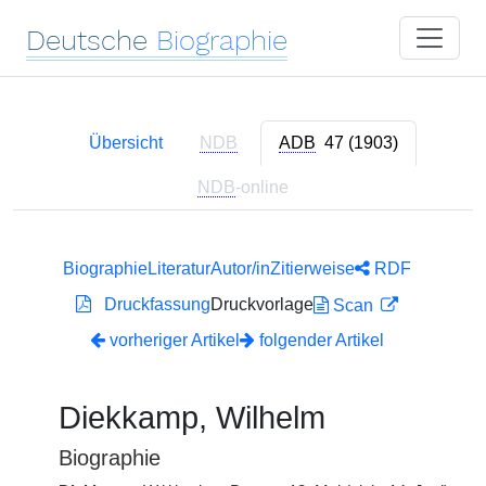
Deutsche
Biographie
Übersicht
NDB
ADB
47 (1903)
NDB
-online
Biographie
Literatur
Autor/in
Zitierweise
RDF
Druckfassung
Druckvorlage
Scan
vorheriger Artikel
folgender Artikel
Diekkamp, Wilhelm
Biographie