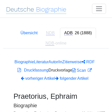
Deutsche
Biographie
Übersicht
NDB
ADB
26 (1888)
NDB
-online
Biographie
Literatur
Autor/in
Zitierweise
RDF
Druckfassung
Druckvorlage
Scan
vorheriger Artikel
folgender Artikel
Praetorius, Ephraim
Biographie