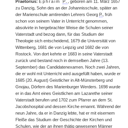
Praetorius:
Ephraim
P.
, geboren am 11. März 1657
zu Danzig, Sohn des an der Johannisschule, später an
der Marienschule amtirenden Lehrers Georg
P.
, früh
schon von seinem Vater in Unterricht genommen,
absolvirte in hergebrachter Weise die Schulen seiner
Vaterstadt und bezog dann, für das Studium der
Theologie sich entscheidend, 1679 die Universität von
Wittenberg, 1681 die von Leipzig und 1682 die von
Rostock. Von dort kehrte er 1683 in seine Vaterstadt
zurück und bestand noch in demselben Jahre (13.
September) das Candidatenexamen. Noch zwei Jahren,
die er wohl mit Unterricht wird ausgefüllt haben, wurde er
1685 (20. August) Geistlicher in Alt-Münsterberg und
Gnojau, Dörfern des Marienburger Werders. 1698 wurde
er in das Amt eines Geistlichen am Lazarethe seiner
Vaterstadt berufen und 1702 zum Pfarrer an dem St.
Jacobshospital und dessen Kirche ernannt. Während der
neun Jahre, da er in Danzig lebte, hat er mit eisernem
Fleiße das Studium der Geschichte der Kirchen und
Schulen, wie der an ihnen thätig gewesenen Männer