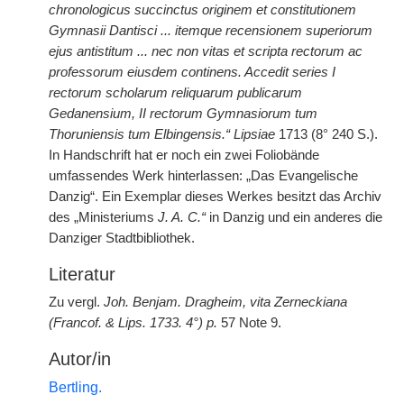
chronologicus succinctus originem et constitutionem
Gymnasii Dantisci ... itemque recensionem superiorum
ejus antistitum ... nec non vitas et scripta rectorum ac
professorum eiusdem continens. Accedit series I
rectorum scholarum reliquarum publicarum
Gedanensium, II rectorum Gymnasiorum tum
Thoruniensis tum Elbingensis.“ Lipsiae
1713 (8° 240 S.).
In Handschrift hat er noch ein zwei Foliobände
umfassendes Werk hinterlassen: „Das Evangelische
Danzig“. Ein Exemplar dieses Werkes besitzt das Archiv
des „Ministeriums
J. A. C.“
in Danzig und ein anderes die
Danziger Stadtbibliothek.
Literatur
Zu vergl.
Joh. Benjam. Dragheim, vita Zerneckiana
(Francof. & Lips. 1733. 4°) p.
57 Note 9.
Autor/in
Bertling.