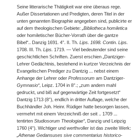
Seine litterarische Thätigkeit war eine überaus rege.
Außer Dissertationen und Predigten, deren Titel in der
unten genannten Biographie angegeben sind, publicirte er
auf dem theologischen Gebiete:
„Bibliotheca homiletica
oder homiletischer Bücher-Vorrath über die gantze
Bibel“.. Danzig 1691. 4°. II. Th.
Lips. 1698. Contin. Lips.
1708. III. Th.
Lips.
1719. — Viel bedeutender
|
sind seine
geschichtlichen Schriften. Zuerst erschien „Dantziger-
Lehrer Gedächtnis, bestehend in kurtzer Verzeichnis der
Evangelischen Prediger zu Dantzig ... nebst einem
Anhange der Lehrer oder
Professorum
am Dantziger-
Gymnasio“
, Leipz. 1704 in 8°.; „zum andern mahl
gedruckt, und biß auf gegenwärtige Zeit fortgesetzt“
Dantzig 1713 (8°), endlich in dritter Auflage, welche der
Buchhändler Joh. Heinr. Rüdiger hatte besorgen lassen,
vermehrt mit einem Verzeichniß der seit .. 1709 ...
tentirten
Studiosorum Theologiae“
, Danzig und Leipzig
1760 (4°). Wichtiger und werthvoller ist das zweite Werk:
„Athenae Gedansuses sive commentarius historico-