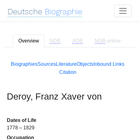
Deutsche
Biographie
Overview
NDB
ADB
NDB
-online
Biographies
Sources
Literature
Objects
Inbound Links
Citation
Deroy, Franz Xaver von
Dates of Life
1778 – 1829
Occupation